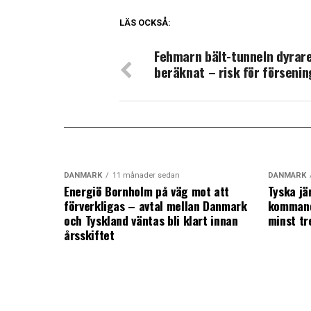
LÄS OCKSÅ:
Fehmarn bält-tunneln dyrar
beräknat – risk för försenin
DANMARK
11 månader sedan
DANMARK
Energiö Bornholm på väg mot att
Tyska jä
förverkligas – avtal mellan Danmark
kommand
och Tyskland väntas bli klart innan
minst tr
årsskiftet