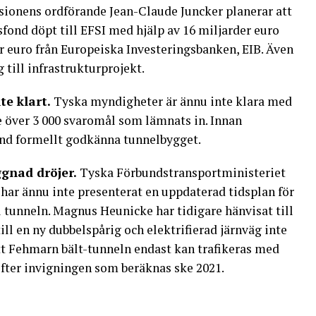
ionens ordförande Jean-Claude Juncker planerar att
sfond döpt till EFSI med hjälp av 16 miljarder euro
r euro från Europeiska Investeringsbanken, EIB. Även
till infrastrukturprojekt.
e klart.
Tyska myndigheter är ännu inte klara med
e över 3 000 svaromål som lämnats in. Innan
and formellt godkänna tunnelbygget.
ggnad dröjer.
Tyska Förbundstransportministeriet
har ännu inte presenterat en uppdaterad tidsplan för
 tunneln. Magnus Heunicke har tidigare hänvisat till
ll en ny dubbelspårig och elektrifierad järnväg inte
 att Fehmarn bält-tunneln endast kan trafikeras med
 efter invigningen som beräknas ske 2021.