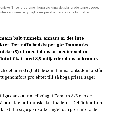
nicke (S) ser problemen hopa sig kring det planerade tunnelbygget
treprenörerna är tydligt: sänk priset annars blir inte bygget av. Foto:
marn bält-tunneln, annars är det inte
ektet. Det tuffa budskapet går Danmarks
icke (S) ut med i danska medier sedan
äntat ökat med 8,9 miljarder danska kronor.
 Och det är viktigt att de som lämnar anbuden förstår
att genomföra projektet till så höga priser, säger
atliga danska tunnelbolaget Femern A/S och de
 projektet att minska kostnaderna. Det är bråttom.
e ställa sig upp i Folketinget och presentera den