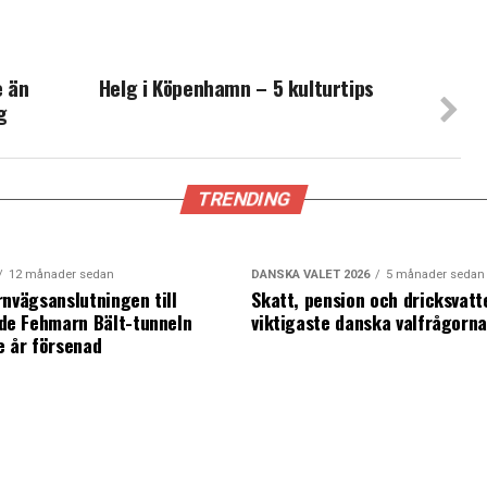
e än
Helg i Köpenhamn – 5 kulturtips
g
TRENDING
12 månader sedan
DANSKA VALET 2026
5 månader sedan
rnvägsanslutningen till
Skatt, pension och dricksvatt
e Fehmarn Bält-tunneln
viktigaste danska valfrågorn
e år försenad