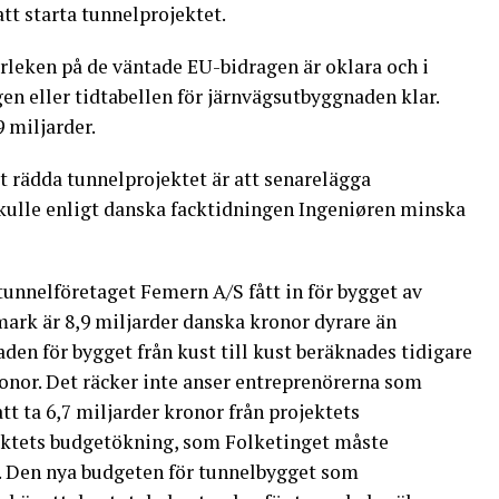
tt starta tunnelprojektet.
orleken på de väntade EU-bidragen är oklara och i
en eller tidtabellen för järnvägsutbyggnaden klar.
 miljarder.
t rädda tunnelprojektet är att senarelägga
skulle enligt danska facktidningen Ingeniøren minska
unnelföretaget Femern A/S fått in för bygget av
rk är 8,9 miljarder danska kronor dyrare än
den för bygget från kust till kust beräknades tidigare
ronor. Det räcker inte anser entreprenörerna som
t ta 6,7 miljarder kronor från projektets
ektets budgetökning, som Folketinget måste
r. Den nya budgeten för tunnelbygget som