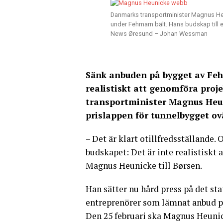
Danmarks transportminister Magnus Heu
under Fehmarn bält. Hans budskap till en
News Øresund – Johan Wessman
Sänk anbuden på bygget av Feh
realistiskt att genomföra proj
transportminister Magnus Heun
prislappen för tunnelbygget ov
– Det är klart otillfredsställande.
budskapet: Det är inte realistiskt 
Magnus Heunicke till Børsen.
Han sätter nu hård press på det st
entreprenörer som lämnat anbud på
Den 25 februari ska Magnus Heunick