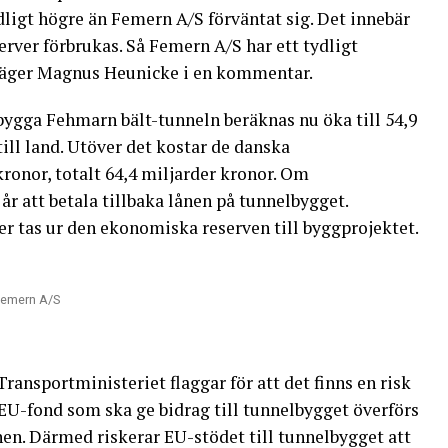
dligt högre än Femern A/S förväntat sig. Det innebär
server förbrukas. Så Femern A/S har ett tydligt
 säger Magnus Heunicke i en kommentar.
bygga Fehmarn bält-tunneln beräknas nu öka till 54,9
ill land. Utöver det kostar de danska
ronor, totalt 64,4 miljarder kronor. Om
 år att betala tillbaka lånen på tunnelbygget.
er tas ur den ekonomiska reserven till byggprojektet.
 Femern A/S
 Transportministeriet flaggar för att det finns en risk
 EU-fond som ska ge bidrag till tunnelbygget överförs
anen. Därmed riskerar EU-stödet till tunnelbygget att