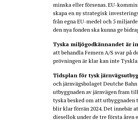
minska eller försenas. EU-kommiss
skapa en ny strategisk investering
från egna EU-medel och 5 miljarde
den nya fonden ska kunna ge bidrag 
Tyska miljögodkännandet är int
att behandla Femern A/S svar på d
prövningen är klar kan inte Tyskl
Tidsplan för tysk järnvägsutby
och järnvägsbolaget Deutche Bahn 
utbyggnaden av järnvägen fram till
tyska besked om att utbyggnaden ti
blir klar förrän 2024. Det innebär
diesellok under de tre första åren