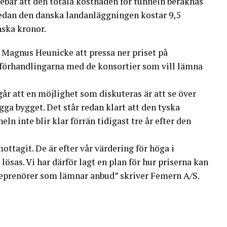
ebär att den totala kostnaden för tunneln beräknas
medan den danska landanläggningen kostar 9,5
nska kronor.
v Magnus Heunicke att pressa ner priset på
förhandlingarna med de konsortier som vill lämna
r att en möjlighet som diskuteras är att se över
gga bygget. Det står redan klart att den tyska
ln inte blir klar förrän tidigast tre år efter den
ottagit. De är efter vår värdering för höga i
lösas. Vi har därför lagt en plan för hur priserna kan
eprenörer som lämnar anbud” skriver Femern A/S.