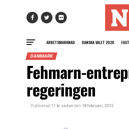
ARBETSMARKNAD
DANSKA VALET 2026
FAS
DANMARK
Fehmarn-entrep
regeringen
Publicerad
11 år sedan
den
18 februari, 2015