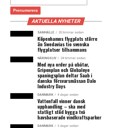
AKTUELLA NYHETER
SAMHÄLLE
20 timmar sedan
Köpenhamns flygplats större
än Swedavias tio svenska
flygplatser tillsammans
NÄRINGSLIV
24 timmar sedan
Med nya order på ubåtar,
Gripenplan och Globaleye
spaningsplan deltar Saab i
danska försvarsmässan Dalo
Industry Days
DANMARK
4 dagar sedan
Vattenfall vinner dansk
upphandling – ska med
statligt stöd bygga två
havsbaserade vindkraftsparker
DANMARK
5 dagar sedan