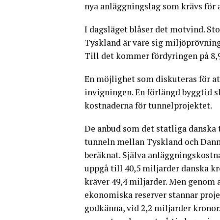
nya anläggningslag som krävs för a
I dagsläget blåser det motvind. St
Tyskland är vare sig miljöprövning
Till det kommer fördyringen på 8,9
En möjlighet som diskuteras för at
invigningen. En förlängd byggtid 
kostnaderna för tunnelprojektet.
De anbud som det statliga danska t
tunneln mellan Tyskland och Danma
beräknat. Själva anläggningskostna
uppgå till 40,5 miljarder danska k
kräver 49,4 miljarder. Men genom at
ekonomiska reserver stannar proj
godkänna, vid 2,2 miljarder krono