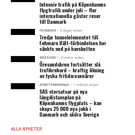
Intensiv trafik på Köpenhamns
flygtrafik under juli – fler
internationella gäster reser
till Danmark
FEHMARN
6 dagar sedan
Tredje tunnelelementet till
Fehmarn Bält-förbindelsen har
sänkts ned på havsbotten
ØRESUND
2 veckor sedan
Öresundsbron fortsätter slå
trafikrekord – kraftig ökning
av tyska fritidsresenärer
ARBETSMARKNAD
1 månad sedan
SAS storsatsar på nya
långdistansplan på
Köpenhamns flygplats – kan
skaps 25 000 nya jobb i
Danmark och södra Sverige
ALLA NYHETER