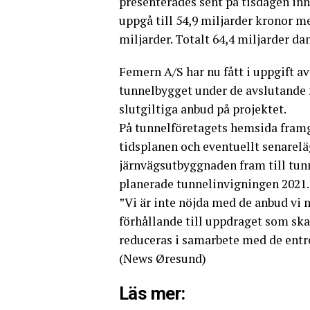
presenterades sent på tisdagen inn
uppgå till 54,9 miljarder kronor 
miljarder. Totalt 64,4 miljarder da
Femern A/S har nu fått i uppgift a
tunnelbygget under de avslutande 
slutgiltiga anbud på projektet.
På tunnelföretagets hemsida framgå
tidsplanen och eventuellt senarelä
järnvägsutbyggnaden fram till tunne
planerade tunnelinvigningen 2021.
”Vi är inte nöjda med de anbud vi m
förhållande till uppdraget som ska 
reduceras i samarbete med de entr
(News Øresund)
Läs mer: