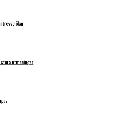
intresse ökar
r stora utmaningar
mpus