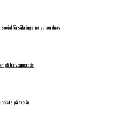
ka socialförsäkringarna samordnas
en på halvtannat år
bblats på tre år