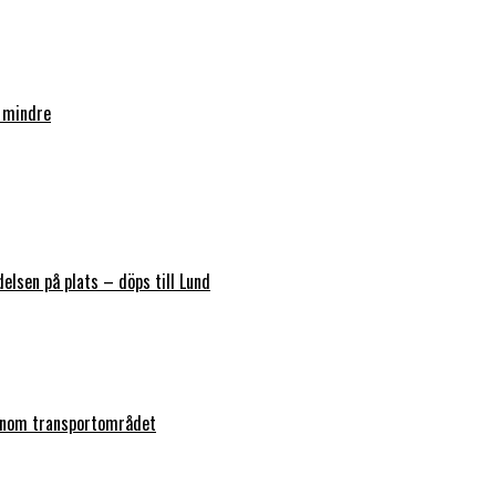
 mindre
elsen på plats – döps till Lund
 inom transportområdet