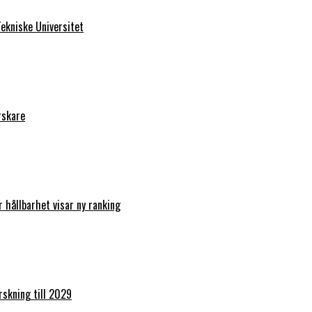
ekniske Universitet
rskare
r hållbarhet visar ny ranking
orskning till 2029