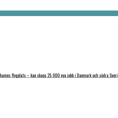
nhamns flygplats – kan skaps 25 000 nya jobb i Danmark och södra Sver