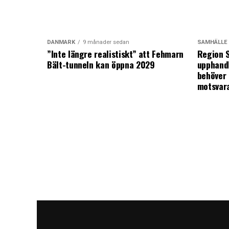
DANMARK
9 månader sedan
SAMHÄLLE
”Inte längre realistiskt” att Fehmarn
Region S
Bält-tunneln kan öppna 2029
upphandl
behöver 
motsvar