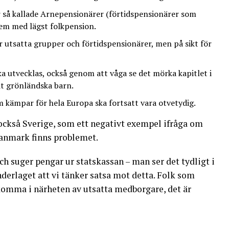
r så kallade Arnepensionärer (förtidspensionärer som
dem med lägst folkpension.
ör utsatta grupper och förtidspensionärer, men på sikt för
utvecklas, också genom att våga se det mörka kapitlet i
it grönländska barn.
kämpar för hela Europa ska fortsatt vara otvetydig.
också Sverige, som ett negativt exempel ifråga om
Danmark finns problemet.
h suger pengar ur statskassan – man ser det tydligt i
nderlaget att vi tänker satsa mot detta. Folk som
 komma i närheten av utsatta medborgare, det är