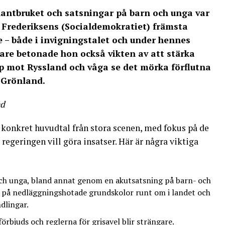
lantbruket och satsningar på barn och unga var
Frederiksens (Socialdemokratiet) främsta
 – både i invigningstalet och under hennes
nare betonade hon också vikten av att stärka
p mot Ryssland och våga se det mörka förflutna
 Grönland.
nd
t konkret huvudtal från stora scenen, med fokus på de
egeringen vill göra insatser. Här är några viktiga
och unga, bland annat genom en akutsatsning på barn- och
 på nedläggningshotade grundskolor runt om i landet och
ndlingar.
örbjuds och reglerna för grisavel blir strängare.