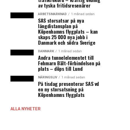
av tyska fritidsresenärer
ARBETSMARKNAD
1 månad sedan
SAS storsatsar på nya
långdistansplan på
Köpenhamns flygplats – kan
skaps 25 000 nya jobb i
Danmark och södra Sverige
DANMARK
1 månad sedan
Andra tunnelelementet till
Fehmarn Bält-förbindelsen på
plats – döps till Lund
NÄRINGSLIV
1 månad sedan
På tisdag presenterar SAS vd
en ny storsatsning på
Köpenhamns flygplats
ALLA NYHETER