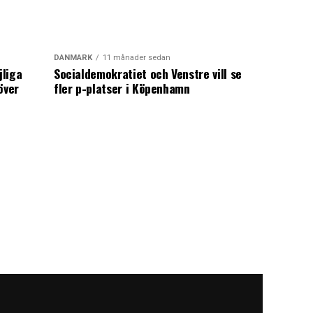
DANMARK
11 månader sedan
jliga
Socialdemokratiet och Venstre vill se
över
fler p-platser i Köpenhamn