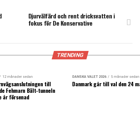
d
Djurvälfärd och rent dricksvatten i
fokus för De Konservative
TRENDING
12 månader sedan
DANSKA VALET 2026
5 månader sedan
rnvägsanslutningen till
Danmark går till val den 24 m
e Fehmarn Bält-tunneln
e år försenad