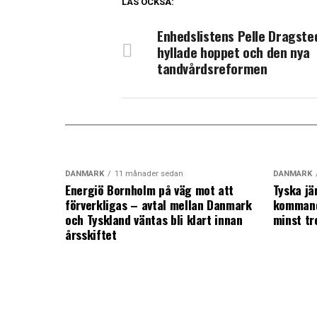
LÄS OCKSÅ:
Enhedslistens Pelle Dragste
hyllade hoppet och den nya
tandvårdsreformen
DANMARK
11 månader sedan
DANMARK
Energiö Bornholm på väg mot att
Tyska jä
förverkligas – avtal mellan Danmark
kommand
och Tyskland väntas bli klart innan
minst tr
årsskiftet