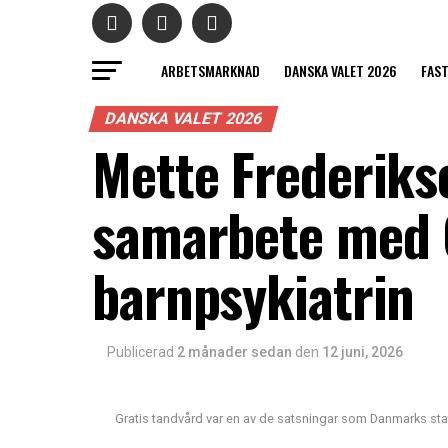
ARBETSMARKNAD
DANSKA VALET 2026
FAS
DANSKA VALET 2026
Mette Frederikse
samarbete med 
barnpsykiatrin
Publicerad
2 månader sedan
den
12 juni, 2026
Gratis tandvård var en av de satsningar som Danmarks stats