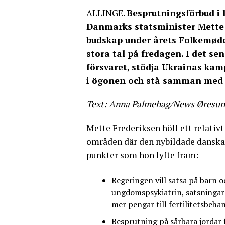
ALLINGE.
Besprutningsförbud i 
Danmarks statsminister Mette 
budskap under årets Folkemøde
stora tal på fredagen. I det se
försvaret, stödja Ukrainas kam
i ögonen och stå samman med
Text: Anna Palmehag/News Øresu
Mette Frederiksen höll ett relativ
områden där den nybildade danska r
punkter som hon lyfte fram:
Regeringen vill satsa på barn 
ungdomspsykiatrin, satsningar
mer pengar till fertilitetsbeha
Besprutning på sårbara jordar f