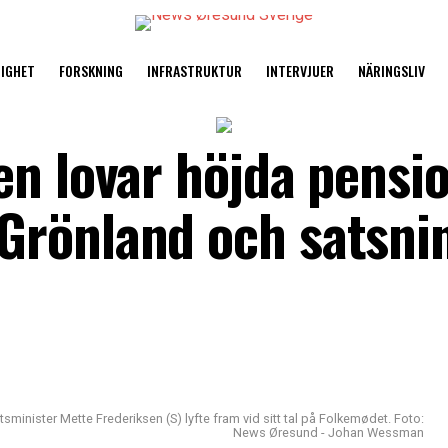
TIGHET
FORSKNING
INFRASTRUKTUR
INTERVJUER
NÄRINGSLIV
n lovar höjda pensio
Grönland och satsni
minister Mette Frederiksen (S) lyfte fram vid sitt tal på Folkemødet. Foto:
News Øresund - Johan Wessman