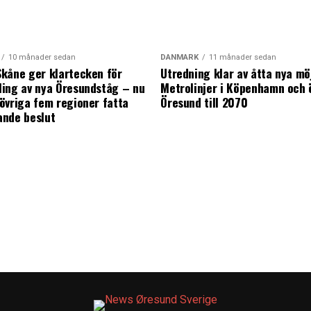
10 månader sedan
DANMARK
11 månader sedan
kåne ger klartecken för
Utredning klar av åtta nya mö
ing av nya Öresundståg – nu
Metrolinjer i Köpenhamn och 
övriga fem regioner fatta
Öresund till 2070
ande beslut