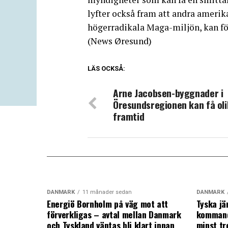
lyfter också fram att andra amerik
högerradikala Maga-miljön, kan f
(News Øresund)
LÄS OCKSÅ:
Arne Jacobsen-byggnader i
Öresundsregionen kan få ol
framtid
DANMARK
11 månader sedan
DANMARK
Energiö Bornholm på väg mot att
Tyska jä
förverkligas – avtal mellan Danmark
kommand
och Tyskland väntas bli klart innan
minst tr