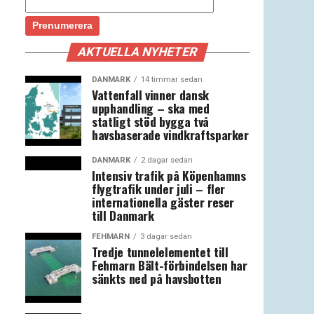
AKTUELLA NYHETER
DANMARK
14 timmar sedan
Vattenfall vinner dansk
upphandling – ska med
statligt stöd bygga två
havsbaserade vindkraftsparker
DANMARK
2 dagar sedan
Intensiv trafik på Köpenhamns
flygtrafik under juli – fler
internationella gäster reser
till Danmark
FEHMARN
3 dagar sedan
Tredje tunnelelementet till
Fehmarn Bält-förbindelsen har
sänkts ned på havsbotten