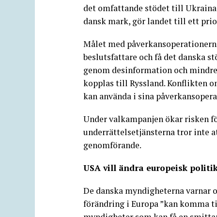
det omfattande stödet till Ukrain
dansk mark, gör landet till ett prio
Målet med påverkansoperationerna 
beslutsfattare och få det danska s
genom desinformation och mindre c
kopplas till Ryssland. Konflikten
kan använda i sina påverkansopera
Under valkampanjen ökar risken f
underrättelsetjänsterna tror inte 
genomförande.
USA vill ändra europeisk politi
De danska myndigheterna varnar o
förändring i Europa ”kan komma til
myndigheter som kan få en smittan