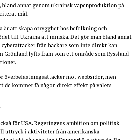
a, bland annat genom ukrainsk vapenproduktion på
riterat mål.
är att skapa otrygghet hos befolkning och
tödet till Ukraina att minska. Det gör man bland annat
yberattacker från hackare som inte direkt kan
 om Grönland lyfts fram som ett område som Ryssland
tioner.
ör överbelastningsattacker mot webbsidor, men
att de kommer få någon direkt effekt på valets
k
ckså för USA. Regeringens ambition om politisk
l uttryck i aktiviteter från amerikanska
de effekt på debatten i Danmark”, skriver de. De