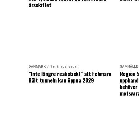
årsskiftet
DANMARK
9 månader sedan
SAMHÄLLE
”Inte längre realistiskt” att Fehmarn
Region S
Bält-tunneln kan öppna 2029
upphandl
behöver 
motsvar