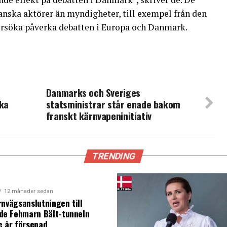
anska aktörer än myndigheter, till exempel från den
örsöka påverka debatten i Europa och Danmark.
Danmarks och Sveriges
ika
statsministrar står enade bakom
franskt kärnvapeninitiativ
TRENDING
12 månader sedan
rnvägsanslutningen till
e Fehmarn Bält-tunneln
e år försenad