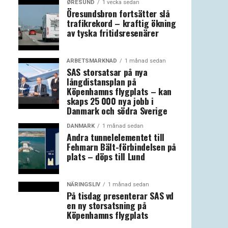
ØRESUND
1 vecka sedan
Öresundsbron fortsätter slå
trafikrekord – kraftig ökning
av tyska fritidsresenärer
ARBETSMARKNAD
1 månad sedan
SAS storsatsar på nya
långdistansplan på
Köpenhamns flygplats – kan
skaps 25 000 nya jobb i
Danmark och södra Sverige
DANMARK
1 månad sedan
Andra tunnelelementet till
Fehmarn Bält-förbindelsen på
plats – döps till Lund
NÄRINGSLIV
1 månad sedan
På tisdag presenterar SAS vd
en ny storsatsning på
Köpenhamns flygplats