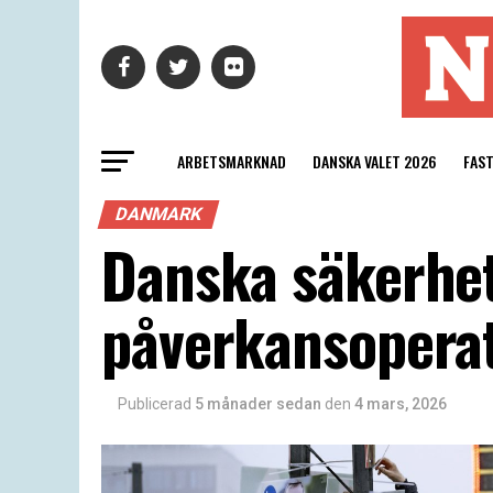
ARBETSMARKNAD
DANSKA VALET 2026
FAS
DANMARK
Danska säkerhet
påverkansoperat
Publicerad
5 månader sedan
den
4 mars, 2026