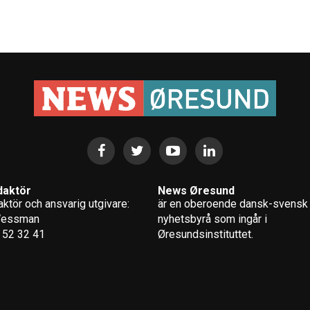
daktör
News Øresund
ktör och ansvarig utgivare:
är en oberoende dansk-svensk
Wessman
nyhets­byrå som ingår i
 52 32 41
Øresundsinstituttet.