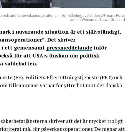
p och andra påverkansoperationer inför folketingsvalet den 24 mars. Foto:
Johan Wessman/News Øresund
ark i nuvarande situation är ett självständigt,
kansoperationer”. Det skriver
k i ett gemensamt
pressmeddelande
inför
också för att USA:s önskan om politisk
a valdebatten.
neste (FE), Politiets Efterrettningstjeneste (PET) och
om tillsammans varnar för yttre hot mot det danska
säkerhetstjänsterna skriver att det är mycket troligt
prioriterat mål för påverkansoperationer. De menar att