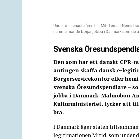
Under de senaste åren har Mitid ersatt Nemid so
nummer när de börjar jobba i Danmark som de an
Svenska Öresundspendlar
Den som har ett danskt CPR-
antingen skaffa dansk e-legiti
Borgerservicekontor eller hemif
svenska Öresundspendlare – so
jobba i Danmark. Malmöbon An
Kulturministeriet, tycker att t
bra.
I Danmark äger staten tillsammans
legitimationen Mitid, som under d