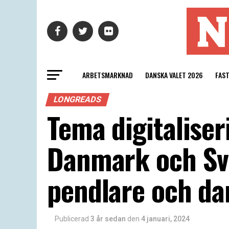
ARBETSMARKNAD
DANSKA VALET 2026
FAS
LONGREADS
Tema digitaliser
Danmark och Sver
pendlare och dan
Publicerad
3 år sedan
den
4 januari, 2024