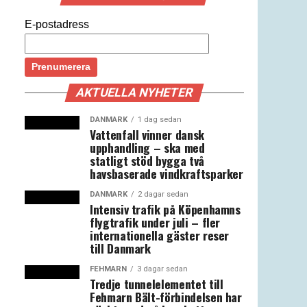
E-postadress
AKTUELLA NYHETER
DANMARK
1 dag sedan
Vattenfall vinner dansk
upphandling – ska med
statligt stöd bygga två
havsbaserade vindkraftsparker
DANMARK
2 dagar sedan
Intensiv trafik på Köpenhamns
flygtrafik under juli – fler
internationella gäster reser
till Danmark
FEHMARN
3 dagar sedan
Tredje tunnelelementet till
Fehmarn Bält-förbindelsen har