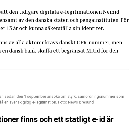
satt den tidigare digitala e-legitimationen Nemid
nsamt av den danska staten och pengainstituten. För
r 13 år och kunna säkerställa sin identitet.
änns av alla aktörer krävs danskt CPR-nummer, men
 en dansk bank skaffa ett begränsat Mitid för den
e kan sedan den 1 september ansöka om styrkt samordningsnummer som
å en svensk giltig e-legitimation. Foto: News Øresund
oner finns och ett statligt e-id är
e