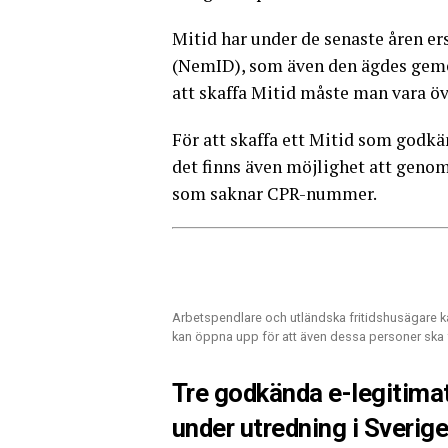
Mitid har under de senaste åren er
(NemID), som även den ägdes geme
att skaffa Mitid måste man vara öve
För att skaffa ett Mitid som godk
det finns även möjlighet att genom
som saknar CPR-nummer.
Arbetspendlare och utländska fritidshusägar
kan öppna upp för att även dessa personer ska f
Tre godkända e-legitimati
under utredning i Sverig