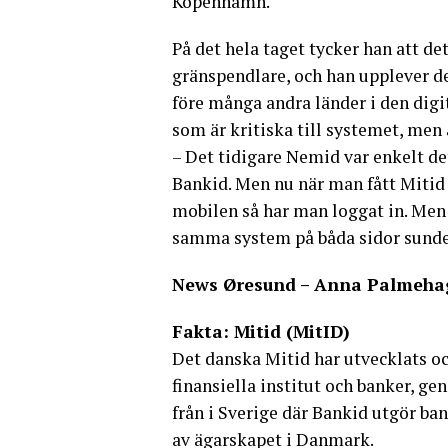
Köpenhamn.
På det hela taget tycker han att d
gränspendlare, och han upplever d
före många andra länder i den digi
som är kritiska till systemet, men ä
– Det tidigare Nemid var enkelt de
Bankid. Men nu när man fått Mitid 
mobilen så har man loggat in. Men 
samma system på båda sidor sundet
News Øresund – Anna Palmeha
Fakta: Mitid (MitID)
Det danska Mitid har utvecklats oc
finansiella institut och banker, g
från i Sverige där Bankid utgör b
av ägarskapet i Danmark.