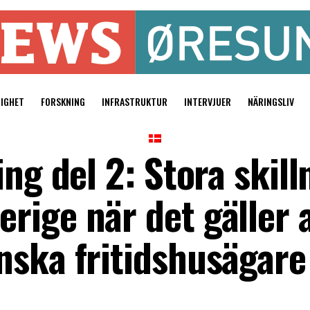
TIGHET
FORSKNING
INFRASTRUKTUR
INTERVJUER
NÄRINGSLIV
ing del 2: Stora skil
ige när det gäller a
ska fritidshusägare 