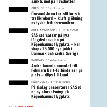
sänkts ned på havsbotten
ØRESUND
1 vecka sedan
Öresundsbron fortsätter slå
trafikrekord – kraftig ökning
av tyska fritidsresenärer
ARBETSMARKNAD
1 månad sedan
SAS storsatsar på nya
långdistansplan på
Köpenhamns flygplats – kan
skaps 25 000 nya jobb i
Danmark och södra Sverige
DANMARK
1 månad sedan
Andra tunnelelementet till
Fehmarn Bält-förbindelsen på
plats – döps till Lund
NÄRINGSLIV
1 månad sedan
På tisdag presenterar SAS vd
en ny storsatsning på
Köpenhamns flygplats