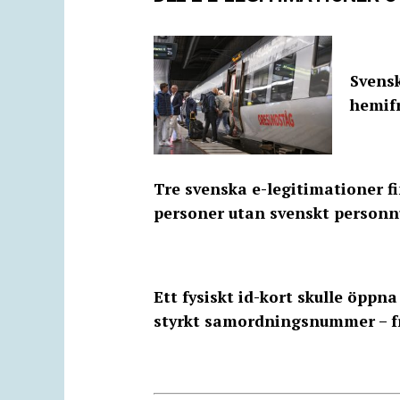
Svens
hemif
Tre svenska e-legitimationer fi
personer utan svenskt perso
Ett fysiskt id-kort skulle öppn
styrkt samordningsnummer – f