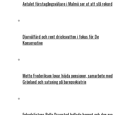
Antalet förstagångsväljare i Malmö ser ut att slå rekord
Djurvälfärd och rent dricksvatten i fokus för De
Konservative
Mette Frederiksen lovar höjda pensioner, samarbete med
Grönland och satsning på barnpsykiatrin
Enhedslistens Pelle Dragsted hyllade hoppet och den nya