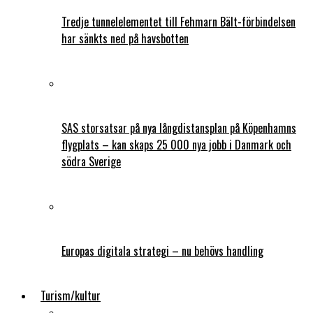
Tredje tunnelelementet till Fehmarn Bält-förbindelsen
har sänkts ned på havsbotten
SAS storsatsar på nya långdistansplan på Köpenhamns
flygplats – kan skaps 25 000 nya jobb i Danmark och
södra Sverige
Europas digitala strategi – nu behövs handling
Turism/kultur