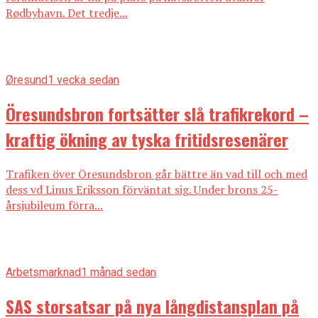
Rødbyhavn. Det tredje...
Øresund
1 vecka sedan
Öresundsbron fortsätter slå trafikrekord –
kraftig ökning av tyska fritidsresenärer
Trafiken över Öresundsbron går bättre än vad till och med
dess vd Linus Eriksson förväntat sig. Under brons 25-
årsjubileum förra...
Arbetsmarknad
1 månad sedan
SAS storsatsar på nya långdistansplan på