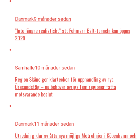
Danmark
9 månader sedan
”Inte längre realistiskt” att Fehmarn Bält-tunneln kan öppna
2029
Samhälle
10 månader sedan
Region Skåne ger klartecken för upphandling av nya
Öresundståg – nu behöver övriga fem regioner fatta
motsvarande beslut
Danmark
11 månader sedan
Utredning klar av åtta nya möjliga Metrolinjer i Köpenhamn och