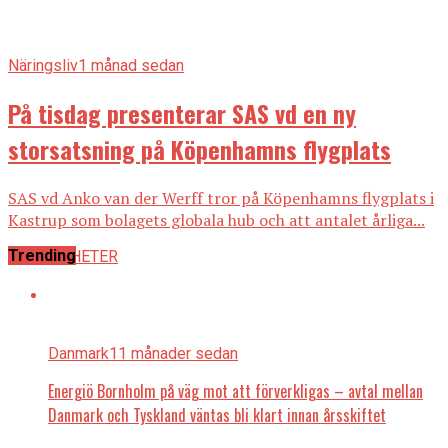
Näringsliv
1 månad sedan
På tisdag presenterar SAS vd en ny
storsatsning på Köpenhamns flygplats
SAS vd Anko van der Werff tror på Köpenhamns flygplats i
Kastrup som bolagets globala hub och att antalet årliga...
Trending
ALLA NYHETER
Danmark
11 månader sedan
Energiö Bornholm på väg mot att förverkligas – avtal mellan
Danmark och Tyskland väntas bli klart innan årsskiftet