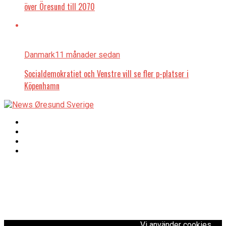
över Öresund till 2070
Danmark
11 månader sedan
Socialdemokratiet och Venstre vill se fler p-platser i
Köpenhamn
Copyright © 2017 Zox
Redaktionen
News Theme. Theme
by MVP Themes,
powered by
redaktion@newsoresund.org
WordPress.
+46 40 30 56 30
Vi använder cookies