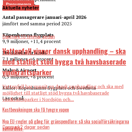
(News Øresund)
Aktuella nyheter
Antal passagerare januari-april 2026
jämfört med samma period 2025
Köpenhamns flygplats
Danmark
10 timmar sedan
9,9 miljoner, +11,4 procent
Vattenfall vinner dansk upphandling – ska
Stockholm Arlanda
7,1 miljoner, +6 procent
med statligt stöd bygga två havsbaserade
vindkraftsparker
Malmö Airport
0,3 miljoner, +8 procent
Vattenfall har vunnit en dansk upphandling och ska med
Källor: Köpenhamns flygplats och Swedavia
möjlighet till statligt stöd bygga två havsbaserade
Läs också:
vindkraftsparker i Nordsjön och...
Kustbevakningen ska få tyngre vapen
Nya EU-regler på gång för gränspendlare: så ska socialförsäkringarna
Danmark
2 dagar sedan
samordnas