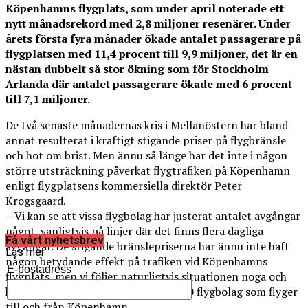
Köpenhamns flygplats, som under april noterade ett
nytt månadsrekord med 2,8 miljoner resenärer. Under
årets första fyra månader ökade antalet passagerare på
flygplatsen med 11,4 procent till 9,9 miljoner, det är en
nästan dubbelt så stor ökning som för Stockholm
Arlanda där antalet passagerare ökade med 6 procent
till 7,1 miljoner.
De två senaste månadernas kris i Mellanöstern har bland
annat resulterat i kraftigt stigande priser på flygbränsle
och hot om brist. Men ännu så länge har det inte i någon
större utsträckning påverkat flygtrafiken på Köpenhamn
enligt flygplatsens kommersiella direktör Peter
Krogsgaard.
– Vi kan se att vissa flygbolag har justerat antalet avgångar
något, vanligtvis på linjer där det finns flera dagliga
Få vårt nyhetsbrev
avgångar. De stigande bränslepriserna har ännu inte haft
Läs mer
någon betydande effekt på trafiken vid
Köpenhamns
E-postadress
flygplats
, men vi följer naturligtvis situationen noga och
har en löpande dialog med de cirka 60 flygbolag som flyger
till och från Köpenhamn.