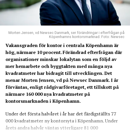
Morten Jensen, vd Newsec Danmark, ser förändringar i efterfrågan på
Köpenhamns kontorsmarknad. Foto: Newsec
Vakansgraden för kontor i centrala Köpenhamn är
hög, närmare 10 procent. Förändrad efterfrågan där
organisationer minskar lokalytan som en följd av
mer hemarbete och byggtakten med många nya
kvadratmeter har bidragit till utvecklingen. Det
menar Morten Jensen, vd på Newsec Danmark. I år
förväntas, enligt rådgivarföretaget, ett tillskott på
närmare 160 000 nya kvadratmeter på
kontorsmarknaden i Köpenhamn.
Under det första halvåret i år har det färdigställts 77
000 kvadratmeter ny kontorsyta i Köpenhamn. Under
årets andra halvår väntas ytterligare 81 000