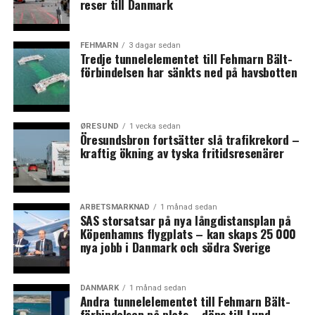
reser till Danmark
annat till
stadskvarteren Postbyen. Foto: News Øresund
att dessa
fastigheter
FEHMARN
3 dagar sedan
Tredje tunnelelementet till Fehmarn Bält-
konverteras till andra ändamål än kontor och då främst
förbindelsen har sänkts ned på havsbotten
till bostäder eller hotell, menar Morten Jensen. Ett
exempel är Nordeas tidigare domicil på Christianshavn
som just nu byggs om till hotell.
ØRESUND
1 vecka sedan
Öresundsbron fortsätter slå trafikrekord –
Ändrad efterfrågan ser ut att även kunna påverka hur
kraftig ökning av tyska fritidsresenärer
kontoren inreds.
– Trenden går mot mindre kontor och bort från
storrumstanken. Vi tänker mer på hur vi umgås med
ARBETSMARKNAD
1 månad sedan
SAS storsatsar på nya långdistansplan på
andra och är mer medvetna om smitta. Vi vill ha sociala
Köpenhamns flygplats – kan skaps 25 000
element på arbetsplatsen samtidigt som vi ska kunna gå
nya jobb i Danmark och södra Sverige
undan och ha Teamsmöten ostört. Det behövs större
flexibilitet och vi behöver inreda efter det, säger han.
DANMARK
1 månad sedan
Andra tunnelelementet till Fehmarn Bält-
En annan förklaring till den ökade vakansen är
förbindelsen på plats – döps till Lund