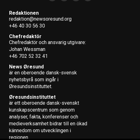
marknaden hitta en ny nivå, säger Morten Jensen.
Redaktionen
(News Øresund – Jenny Andersson)
redaktion@newsoresund.org
+46 40 30 56 30
Denna intervju är gjord i förbindelse med analysen:
Kontorsmarknaden i Öresund – byggprojekt och
Chefredaktör
Chefredaktör och ansvarig utgivare:
efterfrågan
som publicerades av Øresundsinstituttet i
Johan Wessman
september 2021.
+46 702 52 32 41
News Øresund
LÄS OCKSÅ:
är en oberoende dansk-svensk
Søren Kempf Holm ny vd för Wihlborgs danska
nyhets­byrå som ingår i
dotterbolag
Øresundsinstituttet.
Betydande kontorsproduktion i Malmö
Øresundsinstituttet
är ett oberoende dansk-svenskt
kunskapscentrum som genom
analyser, fakta, konferenser och
medieverksamhet bidrar till en ökad
kännedom om utvecklingen i
regionen.