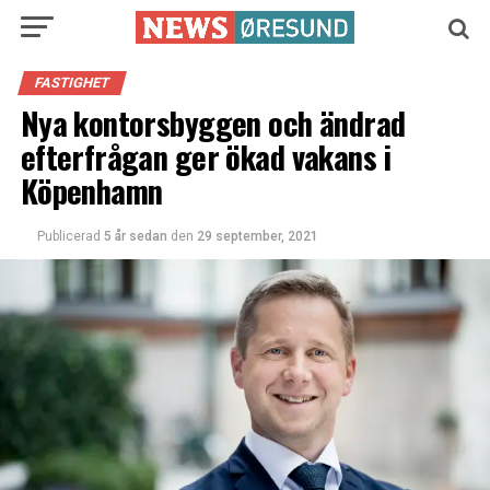
FASTIGHET
Nya kontorsbyggen och ändrad
efterfrågan ger ökad vakans i
Köpenhamn
Publicerad
5 år sedan
den
29 september, 2021