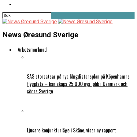
News Øresund Sverige
Arbetsmarknad
SAS storsatsar på nya långdistansplan på Köpenhamns
flygplats – kan skaps 25 000 nya jobb i Danmark och
södra Sverige
Ljusare konjunkturläge i Skåne, visar ny rapport