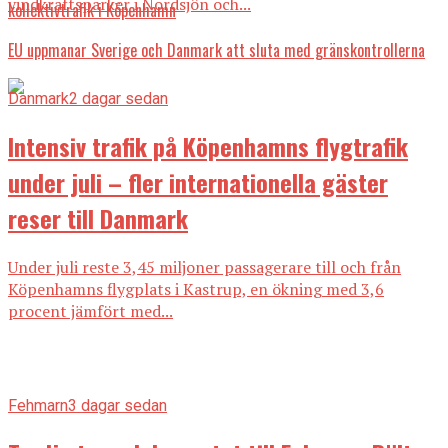
vindkraftsparker i Nordsjön och...
kollektivtrafik i Köpenhamn
EU uppmanar Sverige och Danmark att sluta med gränskontrollerna
Danmark
2 dagar sedan
Intensiv trafik på Köpenhamns flygtrafik
under juli – fler internationella gäster
reser till Danmark
Under juli reste 3,45 miljoner passagerare till och från
Köpenhamns flygplats i Kastrup, en ökning med 3,6
procent jämfört med...
Fehmarn
3 dagar sedan