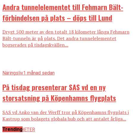
Andra tunnelelementet till Fehmarn Bält-
förbindelsen på plats – döps till Lund
Drygt 500 meter av den totalt 18 kilometer långa Fehmarn
Bält-tunneln är på plats. Det andra tunnelelementet
bogserades på tisdagskvällen...
Näringsliv
1 månad sedan
På tisdag presenterar SAS vd en ny
storsatsning på Köpenhamns flygplats
SAS vd Anko van der Werff tror på Köpenhamns flygplats i
Kastrup som bolagets globala hub och att antalet årliga...
Trending
ALLA NYHETER