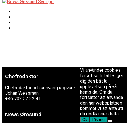
Copyright © 2017 Zox
Redaktionen
News Theme. Theme
by MVP Themes,
powered by
redaktion@newsoresund.org
WordPress.
+46 40 30 56 30
Vi använder cookies
för att se till att vi ger
Chefredaktör
dig den bästa
upplevelsen på vår
Chefredaktör och ansvarig utgivare:
hemsida. Om du
Johan Wessman
fortsätter att använda
+46 702 52 32 41
den här webbplatsen
kommer vi att anta att
du godkänner detta.
News Øresund
Ok
Läs mer
är en oberoende dansk-svensk