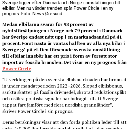
Sverige ligger efter Danmark och Norge i omställningen till
elbilar. Men nu vänder trenden spår Power Circle i en ny
prognos. Foto: News Øresund
Medan elbilarna svarar för 98 procent av
nybilsförsäljningen i Norge och 79 procent i Danmark
har Sverige endast nått upp i en marknadsandel på 41
procent. Först nästa år väntas hälften av alla nya bilar i
Sverige gå på el. Den försenade svenska omställning
till elbilar innebär har ett pris i form av forsatt stor
import av fossila bränslen.
Det visar en ny prognos från
Power Circle
.
”Utvecklingen på den svenska elbilsmarknaden har bromsat
in under mandatperioden 2022–2026. Slopad elbilsbonus,
sänkta skatter på fossila drivmedel, skrotad reduktionsplikt
och osäkra politiska signaler har bidragit till att Sverige
tappat fart jämfört med flera nordiska grannländer”,
skriver Power Circle i sin prognos.
Deras beräkningar visar att den förda politiken leder till att
cirka 750 000 fler fossildrivna bilar rullat ut i den svenska