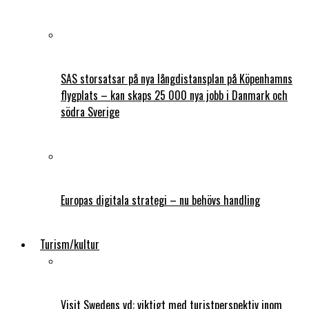
SAS storsatsar på nya långdistansplan på Köpenhamns
flygplats – kan skaps 25 000 nya jobb i Danmark och
södra Sverige
Europas digitala strategi – nu behövs handling
Turism/kultur
Visit Swedens vd: viktigt med turistperspektiv inom