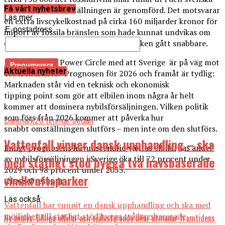
Få vårt nyhetsbrev
trafiken innan omställningen är genomförd. Det motsvarar
Läs mer
en extra livscykelkostnad på cirka 160 miljarder kronor för
E-postadress
import av fossila bränslen som hade kunnat undvikas om
elektrifieringen av den svenska bilparken gått snabbare.
Men nu räknar Power Circle med att Sverige är på väg mot
Aktuella nyheter
ett trendskifte. ”
Prognosen för 2026 och framåt är tydlig:
Marknaden står vid en teknisk och ekonomisk
tipping
point
som gör att elbilen inom några år helt
kommer att dominera nybilsförsäljningen. Vilken politik
som förs från 2026 kommer att påverka
hur
Danmark
20 timmar sedan
snabbt
omställningen slutförs
–
men inte
om
den slutförs.
Vattenfall vinner dansk upphandling – ska
Enligt prognosens huvudscenario väntas elbilarnas andel
av nybilsförsäljningen i Sverige öka till 72 procent under
med statligt stöd bygga två havsbaserade
2029 och 98 procent under 2033.
vindkraftsparker
(News Øresund)
Läs också:
Vattenfall har vunnit en dansk upphandling och ska med
möjlighet till statligt stöd bygga två havsbaserade
Ny analys: Billiga elbilar och självstyrande bilar utmanar framtidens