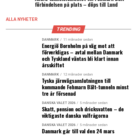
ambassadörsprogrammet där tre utstationerade
förbindelsen på plats – döps till Lund
medarbetare knyter kontakter med life science kluster i
USA och Japan.
ALLA NYHETER
TRENDING
Det är dessa förändringar som MVA:s vd Stig Jørgensen
nu fått i uppdrag att utreda vidare inför årsmötet.
DANMARK
11 månader sedan
– Jag ska inte förneka att ambassadörprogrammet
Energiö Bornholm på väg mot att
förverkligas – avtal mellan Danmark
ligger mig varmt om hjärtat på ett personligt plan och
och Tyskland väntas bli klart innan
jag anser självklart också att det är olyckligt att
årsskiftet
programmet inte får möjlighet att leva vidare i dess
nuvarande form. Samtidigt är detta ett beslut som
DANMARK
12 månader sedan
Tyska järnvägsanslutningen till
ligger i styrelsens händer och det rättar jag mig
kommande Fehmarn Bält-tunneln minst
självklart efter. Som tur är finns det även utan
tre år försenad
ambassadörsprogrammet en enorm potential i
regionen, vilket den framtida strategin naturligtvis ska
DANSKA VALET 2026
5 månader sedan
Skatt, pension och dricksvatten – de
avspegla, uttalar sig Stig Jørgensen.
viktigaste danska valfrågorna
Han instämmer i avgående ordföranden Eva Östlings
DANSKA VALET 2026
5 månader sedan
Danmark går till val den 24 mars
slutsats om att Medicon Valley Alliance framtida