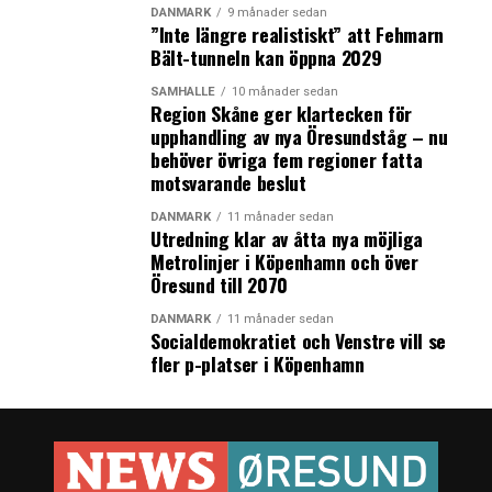
strategi försvåras av diskussionen om Greater
DANMARK
9 månader sedan
”Inte längre realistiskt” att Fehmarn
Copenhagensamarbetet mellan 46 danska kommuner
Bält-tunneln kan öppna 2029
och 2 regioner. Det är ett samarbete om varumärke och
gemensamma organisationer där även Region Skåne och
SAMHÄLLE
10 månader sedan
Region Skåne ger klartecken för
de skånska kommunerna blivit inbjudna att vara med.
upphandling av nya Öresundståg – nu
Dansk-svenska diskussioner om Greater Copenhagen
behöver övriga fem regioner fatta
pågår men med viss tveksamhet från delar av den
motsvarande beslut
skånska offentligheten. (News Øresund)
DANMARK
11 månader sedan
Utredning klar av åtta nya möjliga
Läs mer: Medicon Valley Alliance splittras – Eva Östling
Metrolinjer i Köpenhamn och över
avgår
Öresund till 2070
Fakta: Rapport om Medicon Valley
DANMARK
11 månader sedan
Socialdemokratiet och Venstre vill se
Alliance pekar på stora
fler p-platser i Köpenhamn
samarbetssvårigheter
I en rapport som presenterades för MVA:s styrelse den
13 mars lyfts samarbetsproblemen mellan