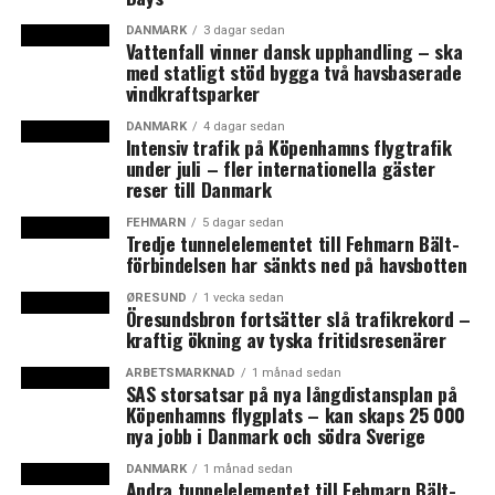
arbetet med att utforma ett nytt förslag till strategi
som ska presenteras på årsmötet i april och som i högre
DANMARK
3 dagar sedan
Vattenfall vinner dansk upphandling – ska
grad ligger i linje med styrelsemedlemmarnas önskemål
med statligt stöd bygga två havsbaserade
och ambitioner, kommenterar Morten Sommer.
vindkraftsparker
DANMARK
4 dagar sedan
”I väntan på ett beslut om den långsiktiga strategin,
Intensiv trafik på Köpenhamns flygtrafik
fortsätter MVA med existerande och planerade
under juli – fler internationella gäster
reser till Danmark
aktiviteter” skriver organisationen i dagens mail.
FEHMARN
5 dagar sedan
I samband med styrelsemötet den 13 mars meddelade
Tredje tunnelelementet till Fehmarn Bält-
förbindelsen har sänkts ned på havsbotten
Medicon Valley Alliance styrelseordförande Eva Östling
att hon avgår med hänvisning till att
ØRESUND
1 vecka sedan
Öresundsbron fortsätter slå trafikrekord –
förändringsarbetet kräver mer tid än hon kan avsätta.
kraftig ökning av tyska fritidsresenärer
Enligt styrelseledamoten Jonas Rastad, regiondirektör i
Skåne, beslutade styrelsen att föreslå årsmötet den 22
ARBETSMARKNAD
1 månad sedan
SAS storsatsar på nya långdistansplan på
april att MVA ska krympas till ett regionalt nätverk i
Köpenhamns flygplats – kan skaps 25 000
Öresundsregionen medan nya kluster för life science
nya jobb i Danmark och södra Sverige
utvecklas på Själland och i Skåne. Dessutom beslutades
DANMARK
1 månad sedan
det om en avveckling av det så kallade
Andra tunnelelementet till Fehmarn Bält-