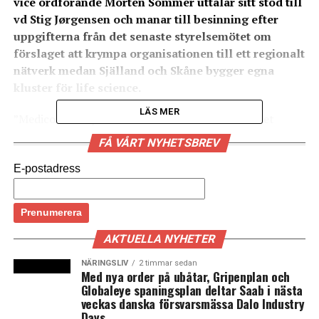
vice ordförande Morten Sommer uttalar sitt stöd till
vd Stig J
ørgensen och manar till besinning efter
uppgifterna från det senaste styrelsemötet om
förslaget att krympa organisationen till ett regionalt
nätverk medan Själland och Skåne bygger egna
kluster för life science.
LÄS MER
”Medicon Valley Alliance och Öresundssamarbetet
består” är rubriken på det mail som organisationen
FÅ VÅRT NYHETSBREV
sänder ut idag. I mailet manar Medicon Valley Alliance
(MVA) vice ordförande, professor Morten Sommer, till
E-postadress
besinning när det gäller organisationens verksamhet
och life science samarbetet i Öresundsregionen.
– Som vice styrelseordförande i MVA vill jag varken
uttala mig om våra möten eller beslut i pressen och
AKTUELLA NYHETER
definitivt inte heller frågor rörande konkreta personers
NÄRINGSLIV
2 timmar sedan
anställning. MVA:s verkställande direktör har gjort en
Med nya order på ubåtar, Gripenplan och
Globaleye spaningsplan deltar Saab i nästa
stor insats genom åren och förtroendet för honom är
veckas danska försvarsmässa Dalo Industry
fortsatt starkt. Av denna anledning har han fått överta
Days