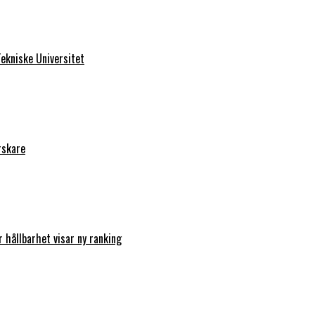
ekniske Universitet
rskare
r hållbarhet visar ny ranking