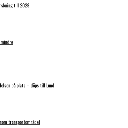
orskning till 2029
 mindre
elsen på plats – döps till Lund
 inom transportområdet