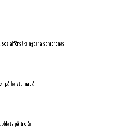
ka socialförsäkringarna samordnas
en på halvtannat år
bblats på tre år