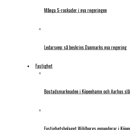
Många S-rockader i nya regeringen
Ledarsvep: så beskrivs Danmarks nya regering
Fastighet
Bostadsmarknaden i Köpenhamn och Aarhus slår
Fastighetsbolaget Wihlborgs expanderar i Köp