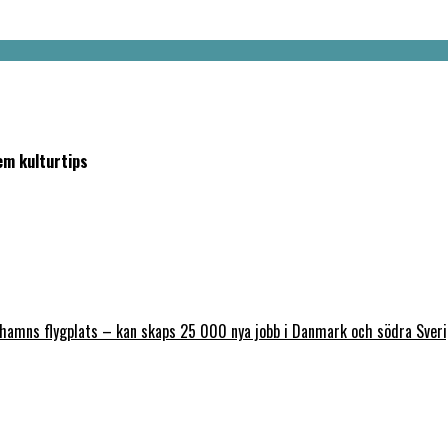
em kulturtips
nhamns flygplats – kan skaps 25 000 nya jobb i Danmark och södra Sver