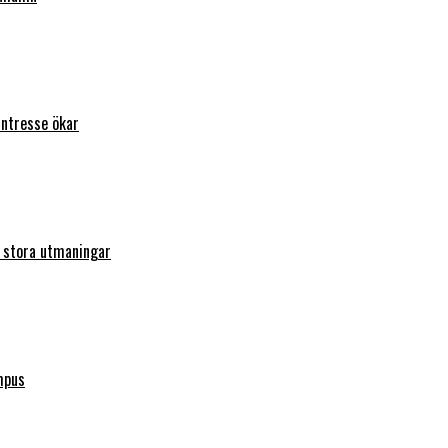
intresse ökar
r stora utmaningar
mpus