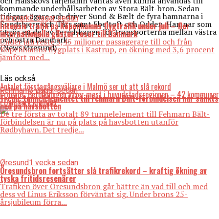
och Halsskovs färjehamn väntas även kunna användas till
kommande underhållsarbeten av Stora Bält-bron. Sedan
tidigare ägare och driver Sund & Bælt de fyra hamnarna i
Danmark
2 dagar sedan
Spodsbjerg och Tårs samt Ebeltoft och Odden. Hamnar som
Intensiv trafik på Köpenhamns flygtrafik under juli – fler
utgör en del av beredskapen för transporterna mellan västra
internationella gäster reser till Danmark
och östra Danmark.
Under juli reste 3,45 miljoner passagerare till och från
(News Øresund)
Köpenhamns flygplats i Kastrup, en ökning med 3,6 procent
jämfört med...
Läs också:
Antalet förstagångsväljare i Malmö ser ut att slå rekord
Fehmarn
3 dagar sedan
Prognos: Befolkningen växer mest i huvudstadsregionen – 42 kommuner
Tredje tunnelelementet till Fehmarn Bält-förbindelsen har sänkts
i Danmark krymper
ned på havsbotten
De tre första av totalt 89 tunnelelement till Fehmarn Bält-
förbindelsen är nu på plats på havsbotten utanför
Rødbyhavn. Det tredje...
Øresund
1 vecka sedan
Öresundsbron fortsätter slå trafikrekord – kraftig ökning av
tyska fritidsresenärer
Trafiken över Öresundsbron går bättre än vad till och med
dess vd Linus Eriksson förväntat sig. Under brons 25-
årsjubileum förra...