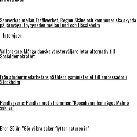
Samverkan mellan Trafikverket, Region Skåne och kommuner ska skynda
på järnvägsutbyggnaden mellan Lund och Hässleholm
Intervjuer
Valforskare: Många danska vänsterväljare letar alternativ till
Socialdemokratiet
Från studentmedarbetare på Udenrigsministeriet till ambassadör i
Stockholm
Pendlarserie: Pendlar mot strömmen: ”Köpenhamn har något Malmö
saknar”
Bron 25 år: ”Gör vi bra saker flyttar naturen in”