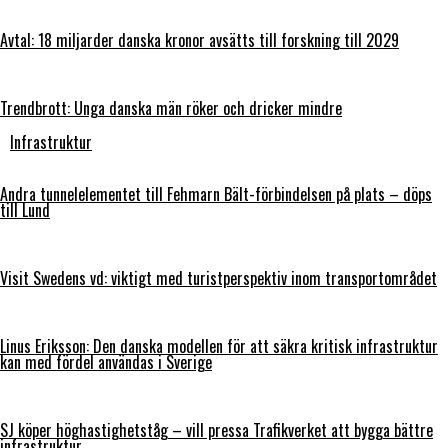
Avtal: 18 miljarder danska kronor avsätts till forskning till 2029
Trendbrott: Unga danska män röker och dricker mindre
Infrastruktur
Andra tunnelelementet till Fehmarn Bält-förbindelsen på plats – döps
till Lund
Visit Swedens vd: viktigt med turistperspektiv inom transportområdet
Linus Eriksson: Den danska modellen för att säkra kritisk infrastruktur
kan med fördel användas i Sverige
SJ köper höghastighetståg – vill pressa Trafikverket att bygga bättre
infrastruktur