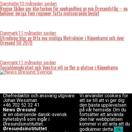
Samhälle
10 månader sedan
Region Skåne ger klartecken för upphandling av nya Öresundståg – nu
behöver övriga fem regioner fatta motsvarande beslut
Danmark
11 månader sedan
Utredning klar av åtta nya möjliga Metrolinjer i Köpenhamn och över
Öresund till 2070
Danmark
11 månader sedan
Socialdemokratiet och Venstre vill se fler p-platser i Köpenhamn
Redaktionen
Copyright © 2017 Zox
redaktion@newsoresund.org
News Theme. Theme by
+46 40 30 56 30
MVP Themes, powered
Chefredaktör
by WordPress.
Chefredaktör och ansvarig utgivare:
Vi använder cookies för
Johan Wessman
att se till att vi ger dig
+46 702 52 32 41
den bästa upplevelsen
News Øresund
på vår hemsida. Om du
är en oberoende dansk-svensk
fortsätter att använda
nyhets­byrå som ingår i
den här webbplatsen
Øresundsinstituttet.
kommer vi att anta att du
Øresundsinstituttet
godkänner detta.
Ok