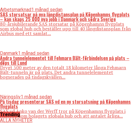
Arbetsmarknad
1 månad sedan
SAS storsatsar på nya långdistansplan på Köpenhamns flygplats
– kan skaps 25 000 nya jobb i Danmark och södra Sverige
80-årsjubilerande SAS storsatar på Köpenhamns flygplats
som global hub och beställer upp till 40 långdistansplan från
Airbus med ett samlat...
Danmark
1 månad sedan
Andra tunnelelementet till Fehmarn Bält-förbindelsen på plats –
döps till Lund
Drygt 500 meter av den totalt 18 kilometer långa Fehmarn
Bält-tunneln är på plats. Det andra tunnelelementet
bogserades på tisdagskvällen...
Näringsliv
1 månad sedan
På tisdag presenterar SAS vd en ny storsatsning på Köpenhamns
flygplats
SAS vd Anko van der Werff tror på Köpenhamns flygplats i
Trending
Kastrup som bolagets globala hub och att antalet årliga...
ALLA NYHETER