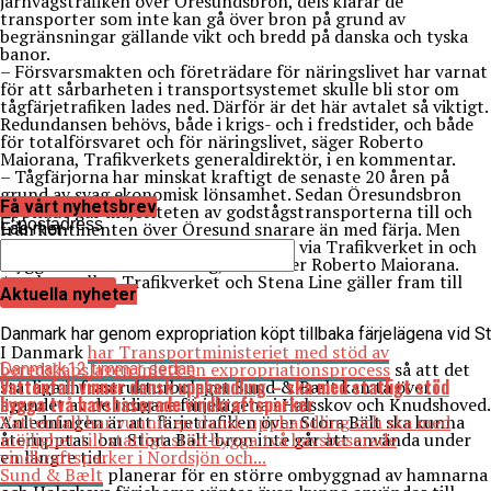
järnvägstrafiken över Öresundsbron, dels klarar de
transporter som inte kan gå över bron på grund av
begränsningar gällande vikt och bredd på danska och tyska
banor.
– Försvarsmakten och företrädare för näringslivet har varnat
för att sårbarheten i transportsystemet skulle bli stor om
tågfärjetrafiken lades ned. Därför är det här avtalet så viktigt.
Redundansen behövs, både i krigs- och i fredstider, och både
för totalförsvaret och för näringslivet, säger Roberto
Maiorana, Trafikverkets generaldirektör, i en kommentar.
– Tågfärjorna har minskat kraftigt de senaste 20 åren på
grund av svag ekonomisk lönsamhet. Sedan Öresundsbron
Få vårt nyhetsbrev
öppnade går majoriteten av godstågstransporterna till och
E-postadress
från kontinenten över Öresund snarare än med färja. Men
Läs mer
färjorna behövs, därför går staten nu via Trafikverket in och
tryggar fortsatt trafikering, fortsätter Roberto Maiorana.
Avtalet mellan Trafikverket och Stena Line gäller fram till
Aktuella nyheter
och med 2031.
Danmark har genom expropriation köpt tillbaka färjelägena vid S
I Danmark
har Transportministeriet med stöd av
beredskapslagen inlett en expropriationsprocess
så att det
Danmark
12 timmar sedan
Vattenfall vinner dansk upphandling – ska med statligt stöd
statliga infrastrukturbolaget Sund & Bælt kan ta över
bygga två havsbaserade vindkraftsparker
ägandet av de tidigare färjelägena i Halsskov och Knudshoved.
Anledningen är att färjetrafiken över Stora Bält ska kunna
Vattenfall har vunnit en dansk upphandling och ska med
återupptas om Stora Bält-bron inte går att använda under
möjlighet till statligt stöd bygga två havsbaserade
en längre tid.
vindkraftsparker i Nordsjön och...
Sund & Bælt
planerar för en större ombyggnad av hamnarna