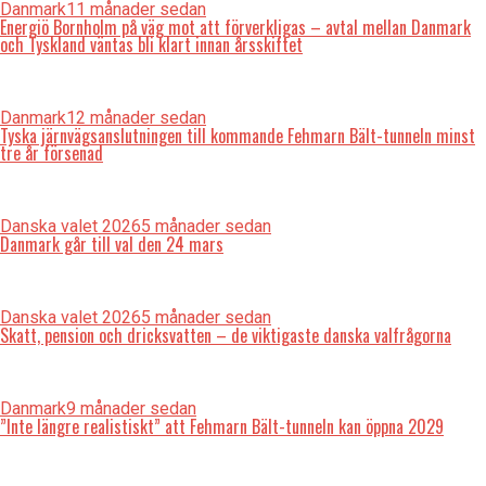
Danmark
11 månader sedan
Energiö Bornholm på väg mot att förverkligas – avtal mellan Danmark
och Tyskland väntas bli klart innan årsskiftet
Danmark
12 månader sedan
Tyska järnvägsanslutningen till kommande Fehmarn Bält-tunneln minst
tre år försenad
Danska valet 2026
5 månader sedan
Danmark går till val den 24 mars
Danska valet 2026
5 månader sedan
Skatt, pension och dricksvatten – de viktigaste danska valfrågorna
Danmark
9 månader sedan
”Inte längre realistiskt” att Fehmarn Bält-tunneln kan öppna 2029