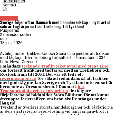
Redaktionen
Kontakt
Samhälle
Sverige följer efter Danmark med hamnberedskap – nytt avtal
säkrar tågfärjorna från Trelleborg till Tyskland
Publicerad
2 månader sedan
den
18 juni, 2026
Avtalet mellan Trafikverket och Stena Line innebär att trafiken
med tågfärjor från Trelleborg fortsätter till åtminstone 2031.
Foto: News Øresund
I måndags
tecknade Trafikverket avtal med Stena Line
om fortsatt trafik med tågfärjor mellan Trelleborg och
Rostock fram till 2031. Det var ett led i ett
regeringsuppdrag
för säkrad redundans så att trafiken
med godståg mellan Sverige och Tyskland inte enbart är
beroende av Öresundsbron. I Danmark
har
Transportministeriet exproprierat
de tidigare
färjefästena på båda sidor Stora Bältbron för att kunna
återuppta färjetrafiken om bron skulle stängas under
lång tid.
Tyskland är Sveriges största handelspartner och tågfärjorna
är dels en strategisk reservlösning vid långvariga avbrott i