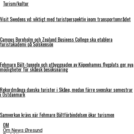
Turism/kultur
Visit Swedens vd: viktigt med turistperspektiv inom transportområdet
Campus Bornholm och Zealand Business College ska etablera
turistakademi på Solskensön
Fehmarn Bält-tunneln och utbyggnaden av Köpenhamns flygplats ger nya
möjligheter för skånsk besöksnäring
Rekordmånga danska turister i Skåne, medan färre svenskar semestrar
i Östdanmark
Samverkan krävs när Fehmarn Bältförbindelsen ökar turismen
OM
Om News Øresund