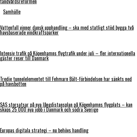
tandvårdsreformen
Samhälle
Vattenfall vinner dansk upphandling – ska med statligt stöd bygga två
havsbaserade vindkraftsparker
Intensiv trafik på Köpenhamns flygtrafik under juli – fler internationella
gäster reser till Danmark
Tredje tunnelelementet till Fehmarn Bält-förbindelsen har sänkts ned
på havsbotten
SAS storsatsar på nya långdistansplan på Köpenhamns flygplats – kan
skaps 25 000 nya jobb i Danmark och södra Sverige
Europas digitala strategi – nu behövs handling