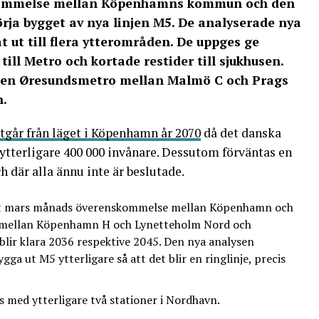
kommelse mellan Köpenhamns kommun och den
ja bygget av nya linjen M5. De analyserade nya
 ut till flera ytterområden. De uppges ge
 till Metro och kortade restider till sjukhusen.
r en Øresundsmetro mellan Malmö C och Prags
n.
tgår från läget i Köpenhamn år 2070
då det danska
ytterligare 400 000 invånare. Dessutom förväntas en
h där alla ännu inte är beslutade.
gt mars månads överenskommelse mellan Köpenhamn och
 mellan Köpenhamn H och Lynetteholm Nord och
 blir klara 2036 respektive 2045. Den nya analysen
gga ut M5 ytterligare så att det blir en ringlinje, precis
s med ytterligare två stationer i Nordhavn.