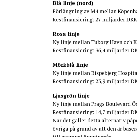
Blå linje (nord)
Förlängning av M4 mellan Köpen
Restfinansiering: 27 miljarder DKK
Rosa linje
Ny linje mellan Tuborg Havn och K
Restfinansiering: 36,4 miljarder D
Mörkblå linje
Ny linje mellan Bispebjerg Hospit
Restfinansiering: 23,9 miljarder D
Ljusgrön linje
Ny linje mellan Prags Boulevard 
Restfinansiering: 14,7 miljarder D
När det gäller detta alternativ på
övriga på grund av att den är base
till exempel öppningsår.