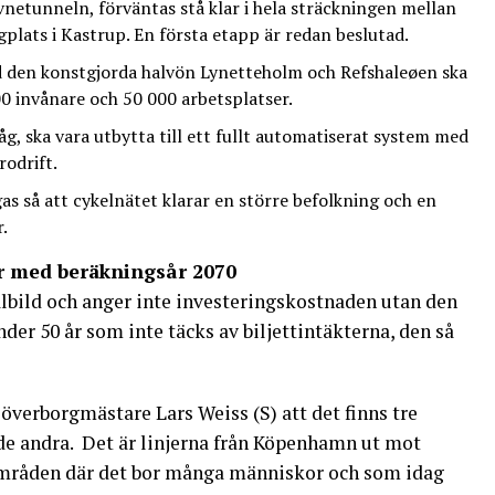
vnetunneln, förväntas stå klar i hela sträckningen mellan
lats i Kastrup. En första etapp är redan beslutad.
den konstgjorda halvön Lynetteholm och Refshaleøen ska
00 invånare och 50 000 arbetsplatser.
, ska vara utbytta till ett fullt automatiserat system med
rodrift.
as så att cykelnätet klarar en större befolkning och en
.
jer med beräkningsår 2070
bild och anger inte investeringskostnaden utan den
der 50 år som inte täcks av biljettintäkterna, den så
verborgmästare Lars Weiss (S) att det finns tre
de andra. Det är linjerna från Köpenhamn ut mot
mråden där det bor många människor och som idag