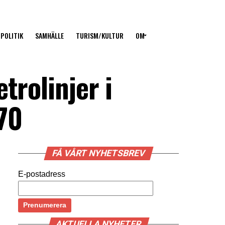
POLITIK
SAMHÄLLE
TURISM/KULTUR
OM
trolinjer i
70
FÅ VÅRT NYHETSBREV
E-postadress
AKTUELLA NYHETER