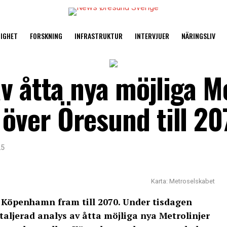
TIGHET
FORSKNING
INFRASTRUKTUR
INTERVJUER
NÄRINGSLIV
v åtta nya möjliga Me
ver Öresund till 20
25
Karta: Metroselskabet
i Köpenhamn fram till 2070. Under tisdagen
aljerad analys av åtta möjliga nya Metrolinjer