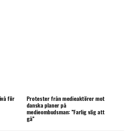
ivå för
Protester från medieaktörer mot
danska planer på
medieombudsman: ”Farlig väg att
gå”