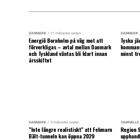
DANMARK
11 månader sedan
DANMARK
Energiö Bornholm på väg mot att
Tyska jä
förverkligas – avtal mellan Danmark
kommand
och Tyskland väntas bli klart innan
minst tr
årsskiftet
DANMARK
9 månader sedan
SAMHÄLLE
”Inte längre realistiskt” att Fehmarn
Region S
Bält-tunneln kan öppna 2029
upphandl