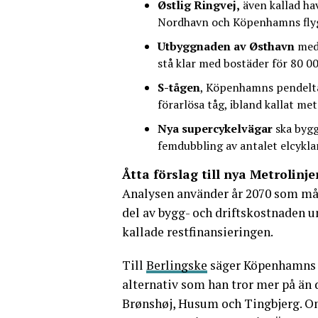
Østlig Ringvej,
även kallad ha
Nordhavn och Köpenhamns flygp
Utbyggnaden av Østhavn
med 
stå klar med bostäder för 80 0
S-tågen
, Köpenhamns pendeltåg
förarlösa tåg, ibland kallat met
Nya supercykelvägar
ska bygg
femdubbling av antalet elcyklar
Åtta förslag till nya Metrolin
Analysen använder år 2070 som mål
del av bygg- och driftskostnaden un
kallade restfinansieringen.
Till
Berlingske
säger Köpenhamns ö
alternativ som han tror mer på än 
Brønshøj, Husum och Tingbjerg. O