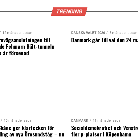
TRENDING
12 månader sedan
DANSKA VALET 2026
5 månader sedan
rnvägsanslutningen till
Danmark går till val den 24 m
e Fehmarn Bält-tunneln
e år försenad
10 månader sedan
DANMARK
11 månader sedan
kåne ger klartecken för
Socialdemokratiet och Venstre
ing av nya Öresundståg – nu
fler p-platser i Köpenhamn