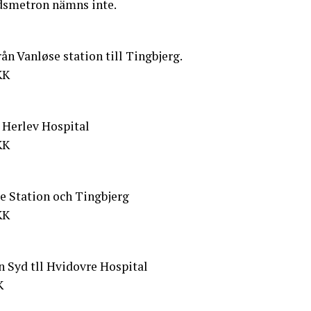
undsmetron nämns inte.
ån Vanløse station till Tingbjerg.
KK
 Herlev Hospital
KK
e Station och Tingbjerg
KK
 Syd tll Hvidovre Hospital
K