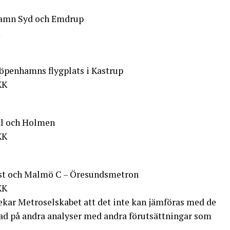
hamn Syd och Emdrup
öpenhamns flygplats i Kastrup
KK
al och Holmen
KK
Öst och Malmö C – Öresundsmetron
KK
pekar Metroselskabet att det inte kan jämföras med de
rad på andra analyser med andra förutsättningar som