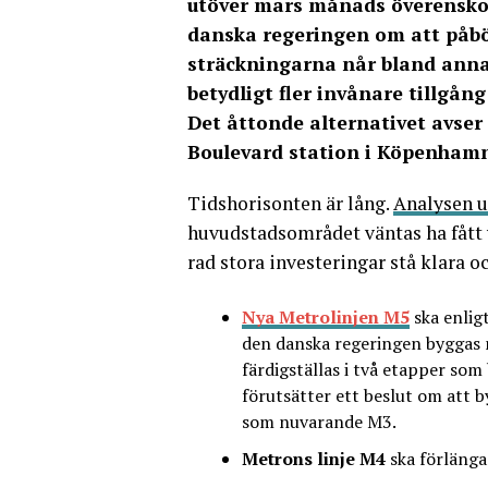
utöver mars månads överens
danska regeringen om att påbör
sträckningarna når bland annat
betydligt fler invånare tillgång
Det åttonde alternativet avse
Boulevard station i Köpenham
Tidshorisonten är lång.
Analysen u
huvudstadsområdet väntas ha fått 
rad stora investeringar stå klara oc
Nya Metrolinjen M5
ska enli
den danska regeringen byggas
färdigställas i två etapper som
förutsätter ett beslut om att by
som nuvarande M3.
Metrons linje M4
ska förlänga