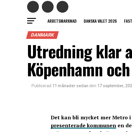
ARBETSMARKNAD
DANSKA VALET 2026
FAS
DANMARK
Utredning klar a
Köpenhamn och ö
Publicerad
11 månader sedan
den
17 september, 20
Det kan bli mycket mer Metro 
presenterade kommunen
en det