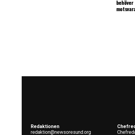
behöver 
motsvar
Redaktionen
Chefre
redaktion@newsoresund.org
Chefreda