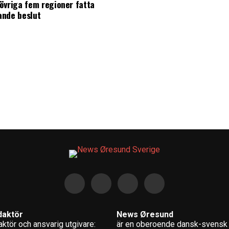
övriga fem regioner fatta
ande beslut
daktör
News Øresund
ktör och ansvarig utgivare:
är en oberoende dansk-svensk