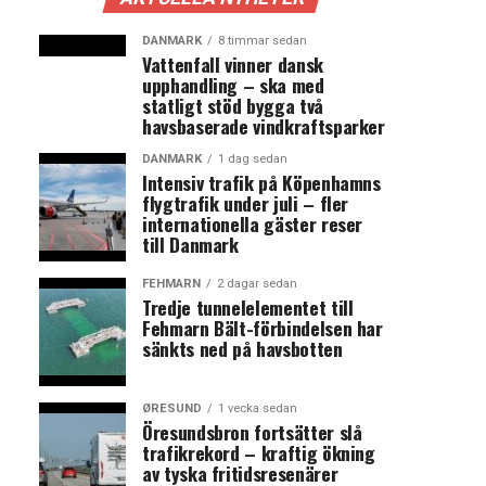
DANMARK
8 timmar sedan
Vattenfall vinner dansk
upphandling – ska med
statligt stöd bygga två
havsbaserade vindkraftsparker
DANMARK
1 dag sedan
Intensiv trafik på Köpenhamns
flygtrafik under juli – fler
internationella gäster reser
till Danmark
FEHMARN
2 dagar sedan
Tredje tunnelelementet till
Fehmarn Bält-förbindelsen har
sänkts ned på havsbotten
ØRESUND
1 vecka sedan
Öresundsbron fortsätter slå
trafikrekord – kraftig ökning
av tyska fritidsresenärer