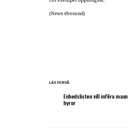
(News Øresund)
LÄS OCKSÅ:
Enhedslisten vill införa maxn
hyror