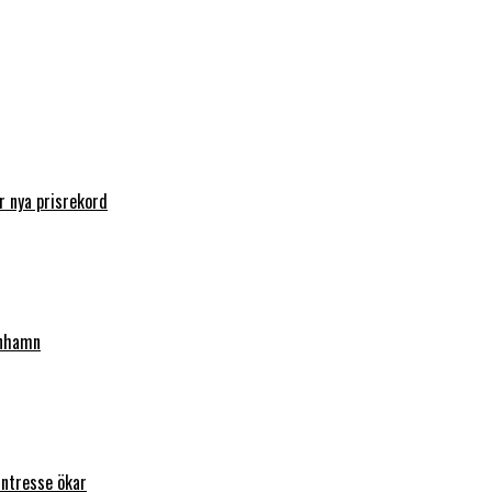
 nya prisrekord
enhamn
intresse ökar