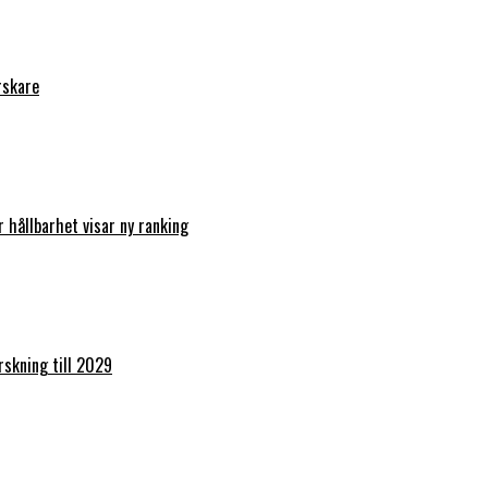
rskare
r hållbarhet visar ny ranking
orskning till 2029