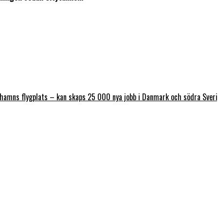
nhamns flygplats – kan skaps 25 000 nya jobb i Danmark och södra Sver