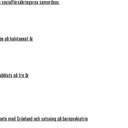
ka socialförsäkringarna samordnas
en på halvtannat år
bblats på tre år
bete med Grönland och satsning på barnpsykiatrin