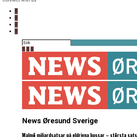
News Øresund Sverige
Malmö miljardsatsar på eldrivna bussar – största sat