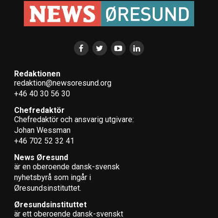
Köpenhamns flygplats skjuts fram – pengarna satsas på
nytt omkörningsspår vid Kalvebod
HH-visionen lever: från temalekplatser till en ny fast
förbindelse
Redaktionen
redaktion@newsoresund.org
+46 40 30 56 30
Chefredaktör
Chefredaktör och ansvarig utgivare:
Johan Wessman
+46 702 52 32 41
News Øresund
är en oberoende dansk-svensk
nyhets­byrå som ingår i
Øresundsinstituttet.
Øresundsinstituttet
är ett oberoende dansk-svenskt