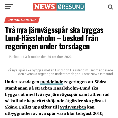
INFRASTRUKTUR
Två nya järnvägsspår ska byggas
Lund-Hässleholm – besked från
regeringen under torsdagen
Publicerad
3 år sedan
den
26 oktober, 2023
Två nya spår ska byggas mellan Lund och Hässleholm. Det meddelade
den svenska regeringen under torsdagen. Foto: News Øresund
Under torsdagen
meddelade
regeringen att Södra
stambanan på sträckan Hässleholm-Lund ska
byggas ut med två nya järnvägsspår samt att en rad
så kallade kapacitetshöjande åtgärder ska göras i
Skåne. Enligt uppgifter till
Sydsvenskan
kan
utbyggnaden av nya spår vara klar tidigast 2040,