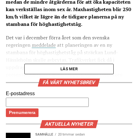
medan de mindre åtgärderna för att öka kapaciteten
kan verkställas inom sex år. Maxhastigheten blir 250
km/h vilket är lägre än de tidigare planerna på ny
stambana för höghastighetståg.
Det var i december förra året som den svenska
regeringen
meddelade
att planeringen av en ny
stambana för höghastighetståg på sträckan Lund-
Hässleholm skulle avbrytas. Trafikverket fick då i
uppdrag att utreda kapaciteten i Skåne och
LÄS MER
presenterade i juni i år sin
rapport
. Under torsdagen
stod det så
klart
hur regeringen har valt att gå vidare.
FÅ VÅRT NYHETSBREV
E-postadress
De nya objekt som tillkommer i nationella planen för
transportinfrastruktur för 2022–2033 är:
Hässleholm – Lund, två nya spår
AKTUELLA NYHETER
Ny planskild spårkorsning på Malmö bangård
SAMHÄLLE
20 timmar sedan