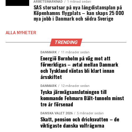
ARBETSMARKNAD
1 månad sedan
arbetspendling och godstrafik. Därför får Trafikverket i
SAS storsatsar på nya långdistansplan på
uppdrag att på ett mer kostnadseffektivt sätt öka
Köpenhamns flygplats – kan skaps 25 000
nya jobb i Danmark och södra Sverige
kapaciteten på sträckan Göteborg-Borås och i Skåne,
säger infrastruktur- och bostadsminister Andreas
Carlson (KD) i pressmeddelandet.
ALLA NYHETER
TRENDING
När det gäller eventuellt fler beslut om investeringar
för att öka kapaciteten inför den kommande Fehmarn
DANMARK
11 månader sedan
Energiö Bornholm på väg mot att
Bält-tunneln uppger ministern följande till
förverkligas – avtal mellan Danmark
Sydsvenskan:
och Tyskland väntas bli klart innan
årsskiftet
– Jag utesluter inte ytterligare åtgärder. Det är något
som Trafikverket utreder. Det arbetet pågår. Dessutom
DANMARK
12 månader sedan
Tyska järnvägsanslutningen till
utreds ju utvecklingen av nya fasta förbindelser över
kommande Fehmarn Bält-tunneln minst
Öresund.
tre år försenad
Ministern framhåller i intervjun även att
DANSKA VALET 2026
5 månader sedan
Skatt, pension och dricksvatten – de
motsvarigheter till flera av åtgärderna genomförs på
viktigaste danska valfrågorna
den danska sidan sundet. Några av objekten som