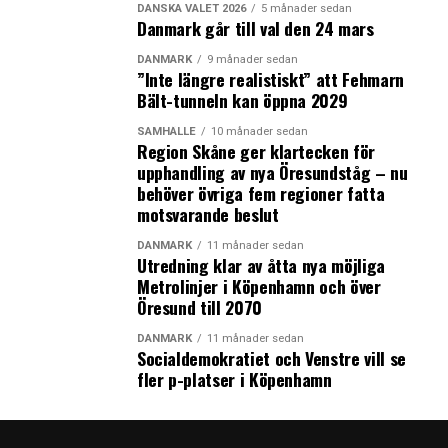
regeringen nu har beslutat om utgör det så kallade
DANSKA VALET 2026
5 månader sedan
Danmark går till val den 24 mars
Svedab-paketet. Det innehåller förslag på investeringar
i landanläggningarna för järnvägen närmast
DANMARK
9 månader sedan
”Inte längre realistiskt” att Fehmarn
Öresundsbron som Trafikverket och Øresundsbro
Bält-tunneln kan öppna 2029
Konsortiet tagit fram med finansiering från det svenska
ägarbolaget Svedab och innebär att det är vinster från
SAMHÄLLE
10 månader sedan
Region Skåne ger klartecken för
Öresundsbron som betalar.
upphandling av nya Öresundståg – nu
behöver övriga fem regioner fatta
Nya besked gavs även om utbyggnaden av sträckan
motsvarande beslut
Göteborg-Borås under torsdagen. I december
meddelades att projektet med ny stambana på sträckan
DANMARK
11 månader sedan
Utredning klar av åtta nya möjliga
pausades och de nya beskeden från regeringen är att
Metrolinjer i Köpenhamn och över
järnvägen ska byggas ut, men inte som nya stambanor
Öresund till 2070
utan på ”ett mer kostnadseffektivt sätt jämfört med
tidigare planering”. (News Øresund)
DANMARK
11 månader sedan
Socialdemokratiet och Venstre vill se
fler p-platser i Köpenhamn
LÄS OCKSÅ:
Beslutet om ett vändspår för tåg från Sverige vid