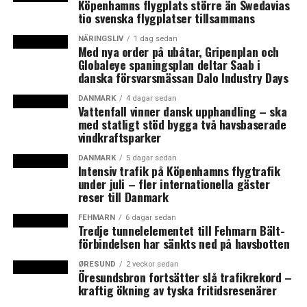
Anläggande av fler plattformsspår i banhallen på
Köpenhamns flygplats större än Swedavias
tio svenska flygplatser tillsammans
Malmö C
Utbyggnad till dubbelspår mellan Östervärns
NÄRINGSLIV
1 dag sedan
Med nya order på ubåtar, Gripenplan och
station och Malmö C
Globaleye spaningsplan deltar Saab i
danska försvarsmässan Dalo Industry Days
Förbigångsspår Slätthult (Södra stambanan)
DANMARK
4 dagar sedan
Mötesspår på godsstråket genom Skåne
Vattenfall vinner dansk upphandling – ska
med statligt stöd bygga två havsbaserade
Förbigångsspår Rättelöv och spår 21 i
vindkraftsparker
Hässleholm (Södra stambanan)
DANMARK
5 dagar sedan
Intensiv trafik på Köpenhamns flygtrafik
I regeringens pressmeddelande beskrivs det som ”ett
under juli – fler internationella gäster
mer kostnadseffektivt sätt att underlätta för
reser till Danmark
arbetspendling och godstrafik” än det ”kostsamma
projektet med höghastighetsbanor”.
FEHMARN
6 dagar sedan
Tredje tunnelelementet till Fehmarn Bält-
förbindelsen har sänkts ned på havsbotten
– Regeringen prioriterar att fortsätta förbättra den
infrastruktur vi har, reparera där det behövs och
ØRESUND
2 veckor sedan
Öresundsbron fortsätter slå trafikrekord –
förvalta våra gemensamma resurser på bästa sätt.
kraftig ökning av tyska fritidsresenärer
Satsningar på järnvägen bör i första hand underlätta för