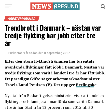
ARBETSMARKNAD
Trendbrott i Danmark – nästan var
tredje flykting har jobb efter tre
år
Publicerad
9 år sedan
den
8 september, 2017
Efter den stora flyktingströmmen har tusentals
nyanlända flyktingar fått jobb i Danmark. Nästan var
tredje flykting som varit i landet i tre år har fått jobb.
Ett paradigmskifte säger arbetsmarknadsminister
Troels Lund Poulsen (V). Det uppger
Berlingsk
e.
Nya tal från Beskæftigelsesministeriet visar att andelen
flyktingar och familjesammanförda som varit i Danmark
i tre år har ökat från 12 procent i juni 2015 till 30