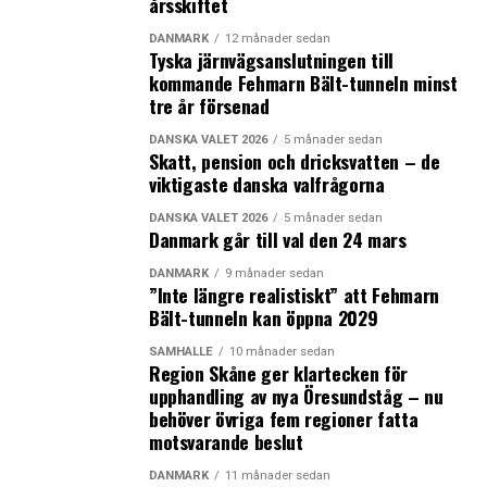
årsskiftet
DANMARK
12 månader sedan
Tyska järnvägsanslutningen till
kommande Fehmarn Bält-tunneln minst
tre år försenad
DANSKA VALET 2026
5 månader sedan
Skatt, pension och dricksvatten – de
viktigaste danska valfrågorna
DANSKA VALET 2026
5 månader sedan
Danmark går till val den 24 mars
DANMARK
9 månader sedan
”Inte längre realistiskt” att Fehmarn
Bält-tunneln kan öppna 2029
SAMHÄLLE
10 månader sedan
Region Skåne ger klartecken för
upphandling av nya Öresundståg – nu
behöver övriga fem regioner fatta
motsvarande beslut
DANMARK
11 månader sedan