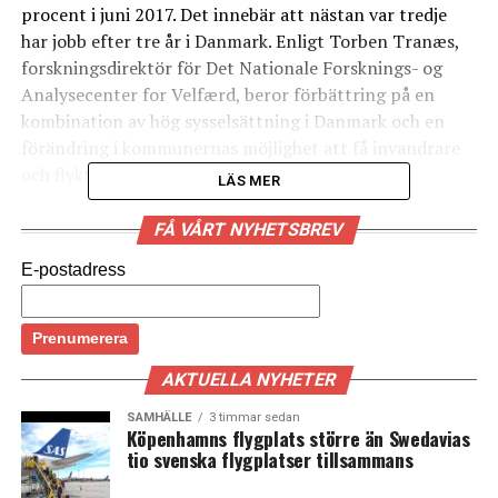
procent i juni 2017. Det innebär att nästan var tredje
har jobb efter tre år i Danmark. Enligt Torben Tranæs,
forskningsdirektör för Det Nationale Forsknings- og
Analysecenter for Velfærd, beror förbättring på en
kombination av hög sysselsättning i Danmark och en
förändring i kommunernas möjlighet att få invandrare
och flyktingar i arbete. (News Öresund)
LÄS MER
FÅ VÅRT NYHETSBREV
LÄS OCKSÅ:
Bilförsäljningen i Danmark rasade med 60 procent sista
E-postadress
veckan i augusti – reaktion på skatteförslag
Danska tågfonden får ytterligare två miljarder – mot
regeringens vilja
AKTUELLA NYHETER
SAMHÄLLE
3 timmar sedan
Köpenhamns flygplats större än Swedavias
tio svenska flygplatser tillsammans