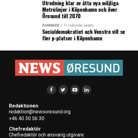
Utredning klar av åtta nya möjliga
Metrolinjer i Köpenhamn och över
Öresund till 2070
DANMARK
11 månader sedan
Socialdemokratiet och Venstre vill se
fler p-platser i Köpenhamn
Redaktionen
redaktion@newsoresund.org
+46 40 30 56 30
Chefredaktör
Chefredaktör och ansvarig utgivare: