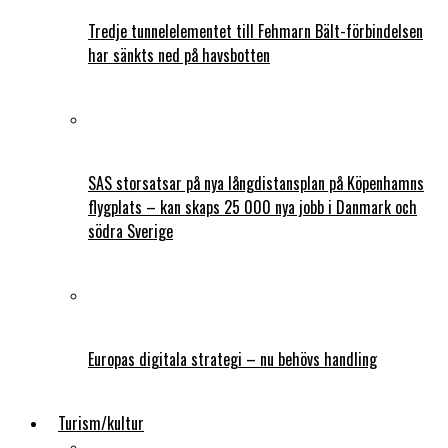
Tredje tunnelelementet till Fehmarn Bält-förbindelsen
har sänkts ned på havsbotten
SAS storsatsar på nya långdistansplan på Köpenhamns
flygplats – kan skaps 25 000 nya jobb i Danmark och
södra Sverige
Europas digitala strategi – nu behövs handling
Turism/kultur