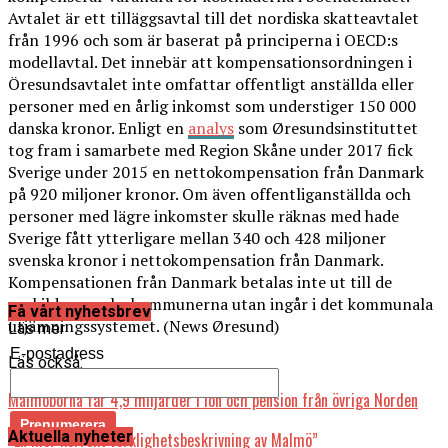
Avtalet är ett tilläggsavtal till det nordiska skatteavtalet
från 1996 och som är baserat på principerna i OECD:s
modellavtal. Det innebär att kompensationsordningen i
Öresundsavtalet inte omfattar offentligt anställda eller
personer med en årlig inkomst som understiger 150 000
danska kronor. Enligt en
analys
som Øresundsinstituttet
tog fram i samarbete med Region Skåne under 2017 fick
Sverige under 2015 en nettokompensation från Danmark
på 920 miljoner kronor. Om även offentliganställda och
personer med lägre inkomster skulle räknas med hade
Sverige fått ytterligare mellan 340 och 428 miljoner
svenska kronor i nettokompensation från Danmark.
Kompensationen från Danmark betalas inte ut till de
enskilda svenska kommunerna utan ingår i det kommunala
Få vårt nyhetsbrev
utjämningssystemet. (News Øresund)
Läs mer
E-postadress
Läs också:
Malmöborna får 4,9 miljarder i lön och pension från övriga Norden
Aktuella nyheter
”En mer korrekt verklighetsbeskrivning av Malmö”