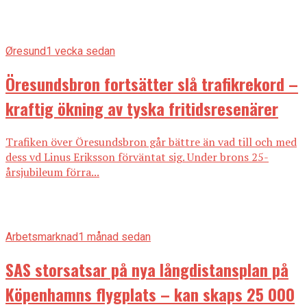
Øresund
1 vecka sedan
Öresundsbron fortsätter slå trafikrekord –
kraftig ökning av tyska fritidsresenärer
Trafiken över Öresundsbron går bättre än vad till och med
dess vd Linus Eriksson förväntat sig. Under brons 25-
årsjubileum förra...
Arbetsmarknad
1 månad sedan
SAS storsatsar på nya långdistansplan på
Köpenhamns flygplats – kan skaps 25 000