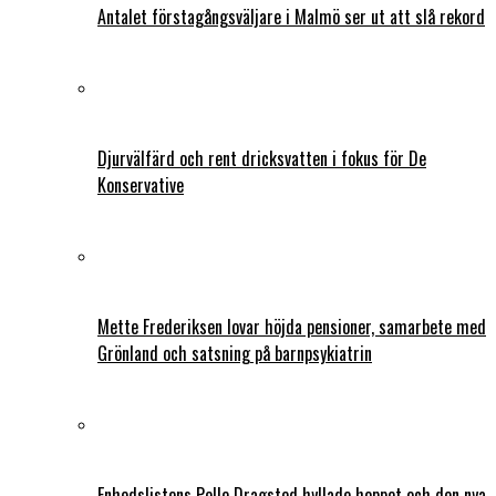
Antalet förstagångsväljare i Malmö ser ut att slå rekord
Djurvälfärd och rent dricksvatten i fokus för De
Konservative
Mette Frederiksen lovar höjda pensioner, samarbete med
Grönland och satsning på barnpsykiatrin
Enhedslistens Pelle Dragsted hyllade hoppet och den nya