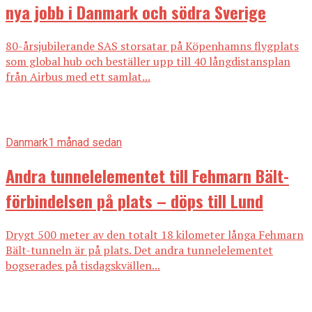
nya jobb i Danmark och södra Sverige
80-årsjubilerande SAS storsatar på Köpenhamns flygplats
som global hub och beställer upp till 40 långdistansplan
från Airbus med ett samlat...
Danmark
1 månad sedan
Andra tunnelelementet till Fehmarn Bält-
förbindelsen på plats – döps till Lund
Drygt 500 meter av den totalt 18 kilometer långa Fehmarn
Bält-tunneln är på plats. Det andra tunnelelementet
bogserades på tisdagskvällen...