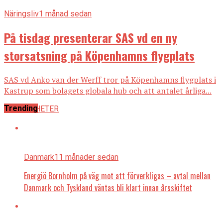
Näringsliv
1 månad sedan
På tisdag presenterar SAS vd en ny
storsatsning på Köpenhamns flygplats
SAS vd Anko van der Werff tror på Köpenhamns flygplats i
Kastrup som bolagets globala hub och att antalet årliga...
Trending
ALLA NYHETER
Danmark
11 månader sedan
Energiö Bornholm på väg mot att förverkligas – avtal mellan
Danmark och Tyskland väntas bli klart innan årsskiftet