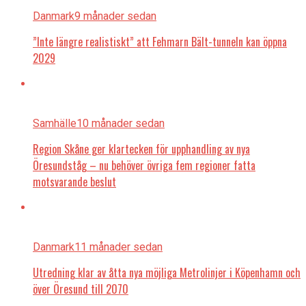
Danmark
9 månader sedan
”Inte längre realistiskt” att Fehmarn Bält-tunneln kan öppna
2029
Samhälle
10 månader sedan
Region Skåne ger klartecken för upphandling av nya
Öresundståg – nu behöver övriga fem regioner fatta
motsvarande beslut
Danmark
11 månader sedan
Utredning klar av åtta nya möjliga Metrolinjer i Köpenhamn och
över Öresund till 2070