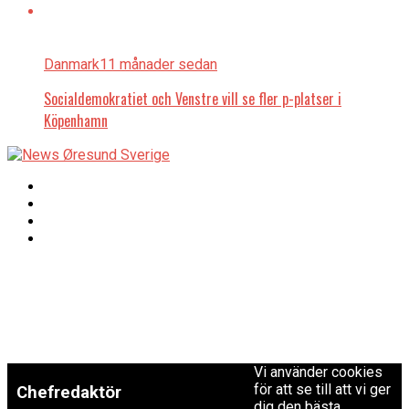
Danmark
11 månader sedan
Socialdemokratiet och Venstre vill se fler p-platser i
Köpenhamn
Copyright © 2017 Zox
Redaktionen
News Theme. Theme
by MVP Themes,
powered by
redaktion@newsoresund.org
WordPress.
+46 40 30 56 30
Vi använder cookies
för att se till att vi ger
Chefredaktör
dig den bästa