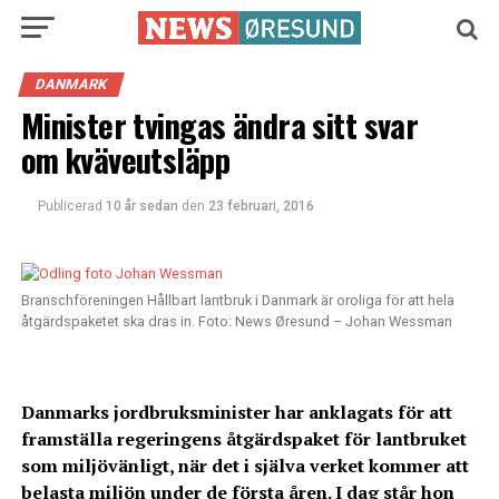
DANMARK
Minister tvingas ändra sitt svar
om kväveutsläpp
Publicerad
10 år sedan
den
23 februari, 2016
Branschföreningen Hållbart lantbruk i Danmark är oroliga för att hela
åtgärdspaketet ska dras in. Foto: News Øresund – Johan Wessman
Danmarks jordbruksminister har anklagats för att
framställa regeringens åtgärdspaket för lantbruket
som miljövänligt, när det i själva verket kommer att
belasta miljön under de första åren. I dag står hon