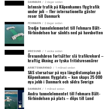
DANMARK
2 dagar sedan
själva åtgärdspaketet att göra.
Intensiv trafik på Köpenhamns flygtrafik
under juli – fler internationella gäster
– Det finns inget grönt i det här åtgärdspaketet. Det är
reser till Danmark
ett rent erkännande. När ministern blir pressad dithän
FEHMARN
2 dagar sedan
att hon är tvungen att ge oss svar på åtgärdspaketet för
Tredje tunnelelementet till Fehmarn Bält-
förbindelsen har sänkts ned på havsbotten
lantbruket och inte en massa andra saker tvingas hon
medge att utsläppen under de första fyra åren inte
kompenseras av de små förbättringarna. Därför kan
åtgärdspaketet inte totalt sett vara positivt för miljön,
ØRESUND
1 vecka sedan
Öresundsbron fortsätter slå trafikrekord –
som ministern har upprepat gång på gång, säger Ida
kraftig ökning av tyska fritidsresenärer
Auken till Politiken.
ARBETSMARKNAD
1 månad sedan
SAS storsatsar på nya långdistansplan på
Eva Kjer Hansen menar dock själv att beräkningarna
Köpenhamns flygplats – kan skaps 25 000
varit hederliga och att det är rimligt att räkna med
nya jobb i Danmark och södra Sverige
övriga effekter eftersom statistiken går tillbaka till
2012. (News Øresund)
DANMARK
1 månad sedan
Andra tunnelelementet till Fehmarn Bält-
förbindelsen på plats – döps till Lund
LÄS OCKSÅ: