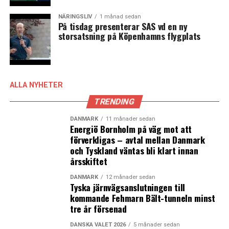
Konservative redo att fälla Danmarks jordbruksminister
NÄRINGSLIV
1 månad sedan
Danmark förlänger gränskontrollerna mot Tyskland
På tisdag presenterar SAS vd en ny
storsatsning på Köpenhamns flygplats
ALLA NYHETER
TRENDING
DANMARK
11 månader sedan
Energiö Bornholm på väg mot att
förverkligas – avtal mellan Danmark
och Tyskland väntas bli klart innan
årsskiftet
DANMARK
12 månader sedan
Tyska järnvägsanslutningen till
kommande Fehmarn Bält-tunneln minst
tre år försenad
DANSKA VALET 2026
5 månader sedan