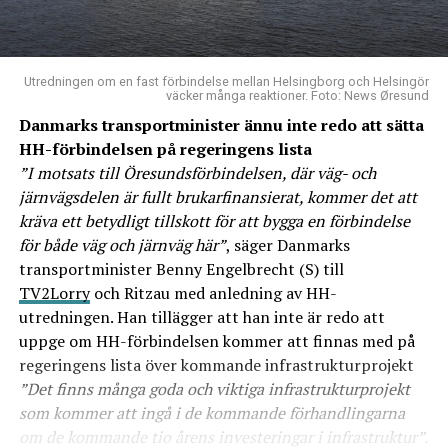
Utredningen om en fast förbindelse mellan Helsingborg och Helsingör
väcker många reaktioner. Foto: News Øresund
Danmarks transportminister ännu inte redo att sätta
HH-förbindelsen på regeringens lista
”I motsats till Öresundsförbindelsen, där väg- och
järnvägsdelen är fullt brukarfinansierat, kommer det att
kräva ett betydligt tillskott för att bygga en förbindelse
för både väg och järnväg här”
, säger Danmarks
transportminister Benny Engelbrecht (S) till
TV2Lorry
och Ritzau med anledning av HH-
utredningen. Han tillägger att han inte är redo att
uppge om HH-förbindelsen kommer att finnas med på
regeringens lista över kommande infrastrukturprojekt
”Det finns många goda och viktiga infrastrukturprojekt
som kommer att ingå i de kommande förhandlingarna
om de kommande tio årens investeringar i infrastruktur”.