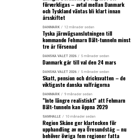
förverkligas – avtal mellan Danmark
makthavare önskat. De kan svart på vitt visa svenska
och Tyskland väntas bli klart innan
beslutsfattare att en motorvägstunnel Helsingborg-
årsskiftet
Helsingör blir högst lönsam. Den finansierar sig själv
och är betald på 35 år. Däremot blir en järnvägstunnel
DANMARK
12 månader sedan
Tyska järnvägsanslutningen till
ett förlustprojekt. Den måste bekostas med 15-20
kommande Fehmarn Bält-tunneln minst
miljarder svenska kronor i skattepengar. En kombinerad
tre år försenad
väg- och järnvägslösning behöver uppemot 80 år på att
få in byggkapitalet”.
DANSKA VALET 2026
5 månader sedan
Danmark går till val den 24 mars
Sydsvenskan om HH-utredningen
DANSKA VALET 2026
5 månader sedan
HH-förbindelsen gynnar hela Sveriges utveckling
Skatt, pension och dricksvatten – de
viktigaste danska valfrågorna
”HH-förbindelsen ger stor nytta för Sverige genom
minskade restider, utökad arbetsmarknadsregion och
DANMARK
9 månader sedan
ökad tillgång till utbildning. Dagens överlämning av
”Inte längre realistiskt” att Fehmarn
Bält-tunneln kan öppna 2029
utredningen till regeringen är ett viktigt steg mot
förverkligandet av en fast förbindelse mellan
SAMHÄLLE
10 månader sedan
Helsingborg och Helsingör”
Region Skåne ger klartecken för
, säger Carl-Johan Sonesson
upphandling av nya Öresundståg – nu
(M), regionstyrelsens ordförande i Region Skåne och
behöver övriga fem regioner fatta
ordförande i Greater Copenhagen Committee i en