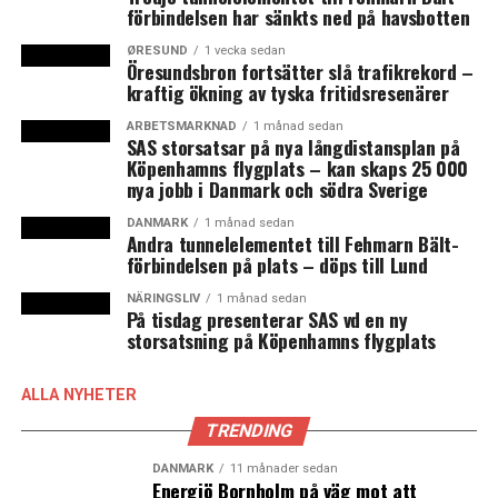
”Planerna på en fast förbindelse mellan Helsingör och
förbindelsen har sänkts ned på havsbotten
Helsingborg riskerar att förbli just planer. Under
ØRESUND
1 vecka sedan
torsdagens virtuella informationsträff framgick tydligt
Öresundsbron fortsätter slå trafikrekord –
hur ointresserat Danmark är av någonting annat än en
kraftig ökning av tyska fritidsresenärer
vägtunnel för bara person- och lastbilar. När en
ARBETSMARKNAD
1 månad sedan
klimatsmartare framtid kräver tåg… Att en ny fast
SAS storsatsar på nya långdistansplan på
Köpenhamns flygplats – kan skaps 25 000
förbindelse i norra Öresund inte fullt ut drar nytta av den
nya jobb i Danmark och södra Sverige
kommande kortare vägen till Tyskland eftersom
godstrafik inte kan räknas med är givetvis ett stort minus
DANMARK
1 månad sedan
Andra tunnelelementet till Fehmarn Bält-
och bidrar sannolikt till att projektet när det kommer till
förbindelsen på plats – döps till Lund
kritan läggs i malpåse även av svenska makthavare. De
danska verkar redan ha gjort det”
NÄRINGSLIV
1 månad sedan
.
På tisdag presenterar SAS vd en ny
Sydsvenskans och Helsingborgs Dagblads ledare om HH-
storsatsning på Köpenhamns flygplats
utredningen
ALLA NYHETER
Finansieringen är det stora bekymret för HH-
förbindelsen
TRENDING
”Den svensk-danska tunnelutredning som lades fram på
DANMARK
11 månader sedan
torsdagen gav precis det resultat som danska
Energiö Bornholm på väg mot att