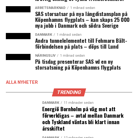
Köpenhamn – Kastrup
ARBETSMARKNAD
1 månad sedan
SAS storsatsar på nya långdistansplan på
Helsingfors – Vantaa
Köpenhamns flygplats – kan skaps 25 000
nya jobb i Danmark och södra Sverige
Oslo
Billund – Jylland
DANMARK
1 månad sedan
Andra tunnelelementet till Fehmarn Bält-
förbindelsen på plats – döps till Lund
Stockholm – Arlanda
Keflavik – Island
NÄRINGSLIV
1 månad sedan
På tisdag presenterar SAS vd en ny
storsatsning på Köpenhamns flygplats
Göteborg – Landvetter
Europas bästa flygplatser
ALLA NYHETER
TRENDING
München
DANMARK
11 månader sedan
Schiphol, Amsterdam
Energiö Bornholm på väg mot att
förverkligas – avtal mellan Danmark
Zürich
och Tyskland väntas bli klart innan
Heathrow, London
årsskiftet
Frankfurt
DANMARK
12 månader sedan