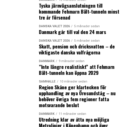
Tyska järnvägsanslutningen till
Köpenhamn – Kastrup
kommande Fehmarn Bält-tunneln minst
tre år försenad
Helsingfors – Vantaa
Köln/Bonn
DANSKA VALET 2026
5 månader sedan
Danmark går till val den 24 mars
London City
DANSKA VALET 2026
5 månader sedan
Skatt, pension och dricksvatten – de
London Gatwick
viktigaste danska valfrågorna
Källa: Skytrax, undersökning gjord bland 12 miljoner
DANMARK
9 månader sedan
flygpassagerare runt om i världen
”Inte längre realistiskt” att Fehmarn
Bält-tunneln kan öppna 2029
LÄS OCKSÅ:
SAMHÄLLE
10 månader sedan
Region Skåne ger klartecken för
Danmarks BNP kan ökas med 60 miljarder
upphandling av nya Öresundståg – nu
behöver övriga fem regioner fatta
Dansk flexicurity fungerar inte enligt ny forskning
motsvarande beslut
DANMARK
11 månader sedan
Utredning klar av åtta nya möjliga
Metrolinjer i Köpenhamn och över