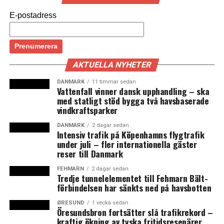
passagerarundersökning där 12 miljoner
E-postadress
passagerare fått tycka till om service och utbud.
London är den stora vinnaren med tre flygplatser på
Europas tio i topplista. Frankrikes flygplatser höll inte
AKTUELLA NYHETER
måttet. Världens bästa flygplats och vinnare av Skytrax
2014 World Airport Awards är Singapore Changi.
DANMARK
11 timmar sedan
Vattenfall vinner dansk upphandling – ska
med statligt stöd bygga två havsbaserade
Köpenhamns flygplats Kastrup får en europeisk
vindkraftsparker
topplacering när det gäller säkerhetskontrollen och
rankas i undersökningen som den åttonde bästa
DANMARK
2 dagar sedan
Intensiv trafik på Köpenhamns flygtrafik
transitflygplatsen i världen. Kastrup får även höga
under juli – fler internationella gäster
betyg för personal samt för bra restauranger. (News
reser till Danmark
Øresund)
FEHMARN
2 dagar sedan
Tredje tunnelelementet till Fehmarn Bält-
förbindelsen har sänkts ned på havsbotten
ØRESUND
1 vecka sedan
Bästa flygplatserna i norra Europa
Öresundsbron fortsätter slå trafikrekord –
kraftig ökning av tyska fritidsresenärer