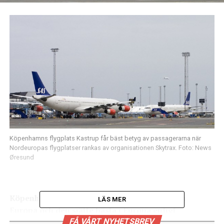
Köpenhamns flygplats Kastrup får bäst betyg av passagerarna när
Nordeuropas flygplatser rankas av organisationen Skytrax. Foto: News
Øresund
Köpenhamns flygplats Kastrup är bäst i norra
LÄS MER
Europa och den sjätte bästa i Europa enligt
organisationen Skytrax prestigefyllda årliga
FÅ VÅRT NYHETSBREV