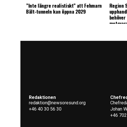
”Inte längre realistiskt” att Fehmarn
Region S
Bält-tunneln kan öppna 2029
upphandl
behöver 
motsvar
Redaktionen
Chefre
redaktion@newsoresund.org
Chefreda
+46 40 30 56 30
Johan 
+46 702