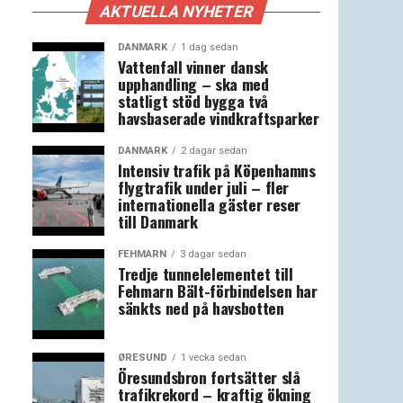
AKTUELLA NYHETER
DANMARK
1 dag sedan
Vattenfall vinner dansk
upphandling – ska med
statligt stöd bygga två
havsbaserade vindkraftsparker
DANMARK
2 dagar sedan
Intensiv trafik på Köpenhamns
flygtrafik under juli – fler
internationella gäster reser
till Danmark
FEHMARN
3 dagar sedan
Tredje tunnelelementet till
Fehmarn Bält-förbindelsen har
sänkts ned på havsbotten
ØRESUND
1 vecka sedan
Öresundsbron fortsätter slå
trafikrekord – kraftig ökning