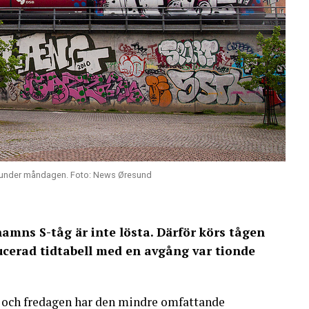
en under måndagen. Foto: News Øresund
mns S-tåg är inte lösta. Därför körs tågen
cerad tidtabell med en avgång var tionde
n och fredagen har den mindre omfattande