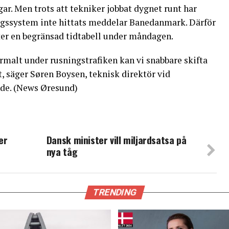
ar. Men trots att tekniker jobbat dygnet runt har
ingssystem inte hittats meddelar Banedanmark. Därför
fter en begränsad tidtabell under måndagen.
ormalt under rusningstrafiken kan vi snabbare skifta
 säger Søren Boysen, teknisk direktör vid
de. (News Øresund)
er
Dansk minister vill miljardsatsa på
nya tåg
TRENDING