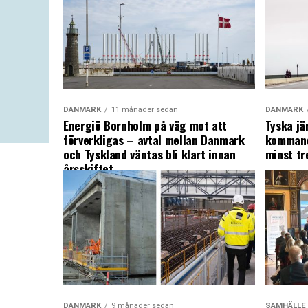
DANMARK
11 månader sedan
DANMARK
Energiö Bornholm på väg mot att
Tyska jä
förverkligas – avtal mellan Danmark
kommand
och Tyskland väntas bli klart innan
minst tr
årsskiftet
DANMARK
9 månader sedan
SAMHÄLLE