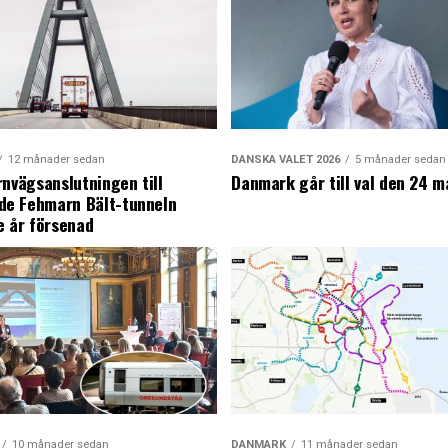
12 månader sedan
DANSKA VALET 2026
5 månader sedan
rnvägsanslutningen till
Danmark går till val den 24 m
e Fehmarn Bält-tunneln
e år försenad
10 månader sedan
DANMARK
11 månader sedan