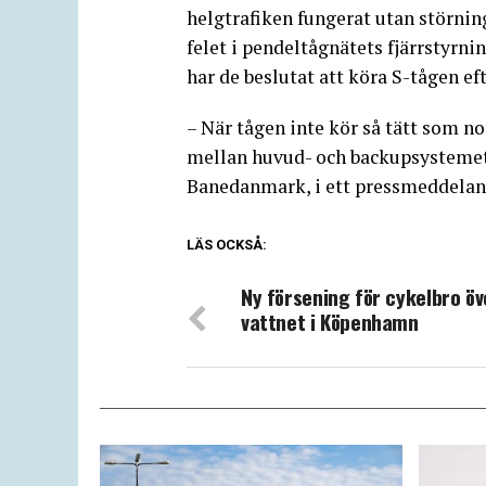
helgtrafiken fungerat utan störning
felet i pendeltågnätets fjärrstyrn
har de beslutat att köra S-tågen e
– När tågen inte kör så tätt som n
mellan huvud- och backupsystemet,
Banedanmark, i ett pressmeddelan
LÄS OCKSÅ:
Ny försening för cykelbro öv
vattnet i Köpenhamn