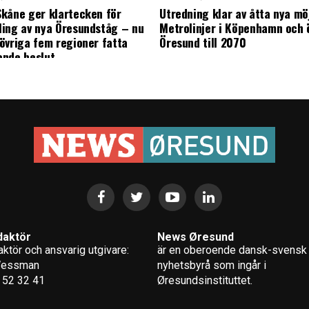
kåne ger klartecken för
Utredning klar av åtta nya mö
ing av nya Öresundståg – nu
Metrolinjer i Köpenhamn och 
övriga fem regioner fatta
Öresund till 2070
ande beslut
daktör
News Øresund
ktör och ansvarig utgivare:
är en oberoende dansk-svensk
Wessman
nyhets­byrå som ingår i
 52 32 41
Øresundsinstituttet.