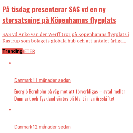
På tisdag presenterar SAS vd en ny
storsatsning på Köpenhamns flygplats
SAS vd Anko van der Werff tror på Köpenhamns flygplats i
Kastrup som bolagets globala hub och att antalet årliga...
Trending
ALLA NYHETER
Danmark
11 månader sedan
Energiö Bornholm på väg mot att förverkligas – avtal mellan
Danmark och Tyskland väntas bli klart innan årsskiftet
Danmark
12 månader sedan