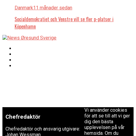
Danmark
11 månader sedan
Socialdemokratiet och Venstre vill se fler p-platser i
Köpenhamn
Copyright © 2017 Zox
Redaktionen
News Theme. Theme
by MVP Themes,
powered by
redaktion@newsoresund.org
WordPress.
+46 40 30 56 30
Vi använder cookies
för att se till att vi ger
Chefredaktör
dig den bästa
upplevelsen på vår
Chefredaktör och ansvarig utgivare:
hemsida. Om du
Johan Wessman