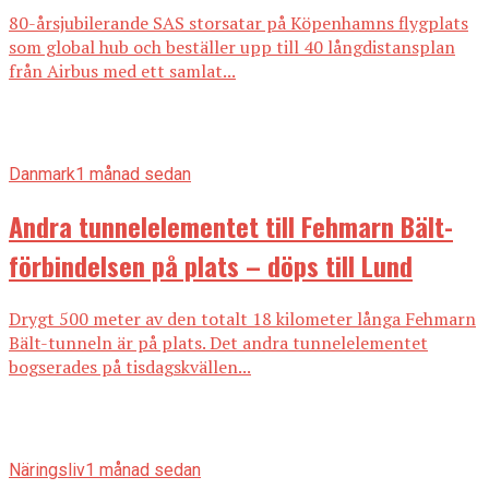
80-årsjubilerande SAS storsatar på Köpenhamns flygplats
som global hub och beställer upp till 40 långdistansplan
från Airbus med ett samlat...
Danmark
1 månad sedan
Andra tunnelelementet till Fehmarn Bält-
förbindelsen på plats – döps till Lund
Drygt 500 meter av den totalt 18 kilometer långa Fehmarn
Bält-tunneln är på plats. Det andra tunnelelementet
bogserades på tisdagskvällen...
Näringsliv
1 månad sedan