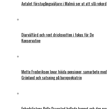
Antalet förstagångsväljare i Malmö ser ut att slå rekord
Djurvälfärd och rent dricksvatten i fokus för De
Konservative
Mette Frederiksen lovar höjda pensioner, samarbete med
Grönland och satsning på barnpsykiatrin
Enhedslistens Pelle Dragsted hyllade hoppet och den nya