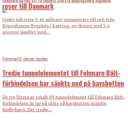
Danmark på väg att få landets största uppslagsverk någonsin
reser till Danmark
Under juli reste 3,45 miljoner passagerare till och från
Köpenhamns flygplats i Kastrup, en ökning med 3,6
procent jämfört med...
Fehmarn
2 dagar sedan
Tredje tunnelelementet till Fehmarn Bält-
förbindelsen har sänkts ned på havsbotten
De tre första av totalt 89 tunnelelement till Fehmarn Bält-
förbindelsen är nu på plats på havsbotten utanför
Rødbyhavn. Det tredje...