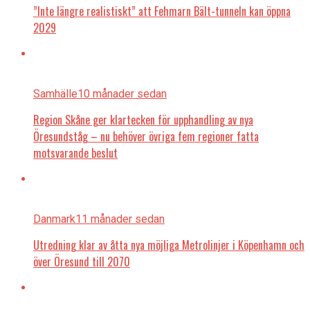
”Inte längre realistiskt” att Fehmarn Bält-tunneln kan öppna
2029
Samhälle
10 månader sedan
Region Skåne ger klartecken för upphandling av nya
Öresundståg – nu behöver övriga fem regioner fatta
motsvarande beslut
Danmark
11 månader sedan
Utredning klar av åtta nya möjliga Metrolinjer i Köpenhamn och
över Öresund till 2070