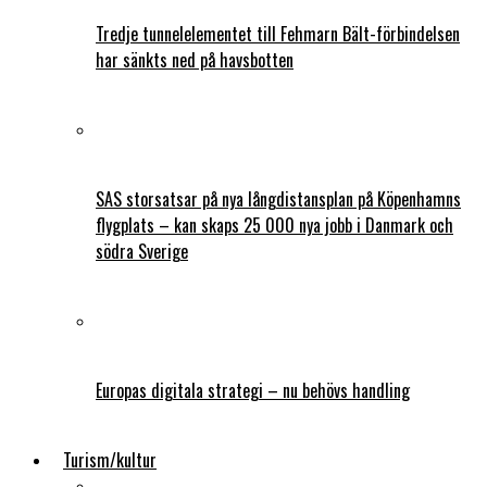
Tredje tunnelelementet till Fehmarn Bält-förbindelsen
har sänkts ned på havsbotten
SAS storsatsar på nya långdistansplan på Köpenhamns
flygplats – kan skaps 25 000 nya jobb i Danmark och
södra Sverige
Europas digitala strategi – nu behövs handling
Turism/kultur