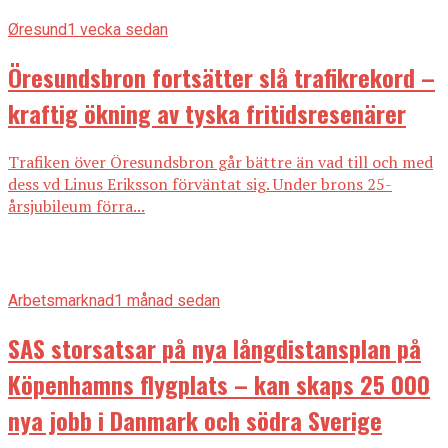
Øresund
1 vecka sedan
Öresundsbron fortsätter slå trafikrekord –
kraftig ökning av tyska fritidsresenärer
Trafiken över Öresundsbron går bättre än vad till och med
dess vd Linus Eriksson förväntat sig. Under brons 25-
årsjubileum förra...
Arbetsmarknad
1 månad sedan
SAS storsatsar på nya långdistansplan på
Köpenhamns flygplats – kan skaps 25 000
nya jobb i Danmark och södra Sverige