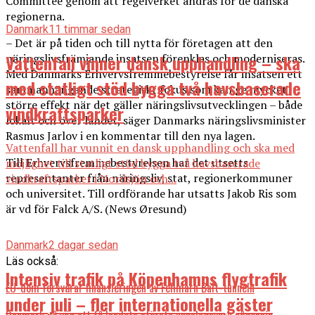
Committee genom att regelverket ändras för de danska
regionerna.
Danmark
11 timmar sedan
– Det är på tiden och till nytta för företagen att den
Vattenfall vinner dansk upphandling – ska
näringslivsfrämjande insatsen förenklas och moderniseras.
Med Danmarks Erhvervsfremmebestyrelse får insatsen ett
med statligt stöd bygga två havsbaserade
sammanhängande strategiskt fokus som kan ge mycket
större effekt när det gäller näringslivsutvecklingen – både
vindkraftsparker
lokalt och över landet, säger Danmarks näringslivsminister
Rasmus Jarlov i en kommentar till den nya lagen.
Vattenfall har vunnit en dansk upphandling och ska med
Till Erhvervsfremmebestyrelsen har det utsetts
möjlighet till statligt stöd bygga två havsbaserade
representanter från näringsliv, stat, regionerkommuner
vindkraftsparker i Nordsjön och...
och universitet. Till ordförande har utsatts Jakob Ris som
är vd för Falck A/S. (News Øresund)
Danmark
2 dagar sedan
Läs också:
Intensiv trafik på Köpenhamns flygtrafik
EU-dom försvårar finansieringen av Fehmarn Bält-tunneln
under juli – fler internationella gäster