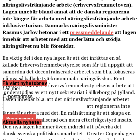
näringslivsfrämjande arbete (erhvervsfremmeloven).
Lagen innebär bland annat att de danska regionerna
inte längre får arbeta med näringslivsfrämjande arbete
inklusive turism. Danmarks näringslivsminister
Rasmus Jarlov betonar i ett
pressmeddelande
att lagen
innebär att arbetet med att underlätta och stödja
näringslivet nu blir förenklat.
En viktig del i den nya lagen är att det inrättas en så
kallade Erhvervsfremmebestyrelse som får till uppgift att
samordna det decentraliserade arbetet som bl.a. fokuseras
på nya så kallade tvärkommunala näringslivshus. Rent
Få vårt nyhetsbrev
praktiskt kommer Erhvervsfremmebestyrelsens arbete att
Läs mer
understödjas av ett nytt sekretariat i Silkeborg på Jylland.
E-postadress
Lagen innebär bl.a. att det näringslivsfrämjande arbetet
koncentreras till färre nivåer genom att regionerna inte
länge får arbeta med det. En målsättning är att skapa en
modernare, digitaliserad och mera efterfrågestyrd insats.
Aktuella nyheter
Den nya lagen kommer även indirekt att påverka det
dansk-svenska politiska samarbetet i Greater Copenhagen