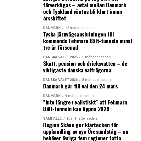
förverkligas – avtal mellan Danmark
när en stor del av kunderna åker till Malmö C ser inte vi
och Tyskland väntas bli klart innan
som hållbart. Att tiominuterstrafiken inte finns kvar
årsskiftet
tror vi är en viktig orsak till att vi har tappat så många
resor, säger Linus Eriksson.
DANMARK
12 månader sedan
Tyska järnvägsanslutningen till
kommande Fehmarn Bält-tunneln minst
Han menar att frågan nu ligger på den danska sidan och
tre år försenad
att Skånetrafiken vill se en så snar omläggning av
trafiken som möjligt.
DANSKA VALET 2026
5 månader sedan
Skatt, pension och dricksvatten – de
viktigaste danska valfrågorna
– Men vi är beroende av att DSB och Trafikministeriet
hittar en lösning. Vi betalar för trafiken på den svenska
DANSKA VALET 2026
5 månader sedan
Danmark går till val den 24 mars
sidan gränsen, säger han.
DANMARK
9 månader sedan
Enligt DSB ligger frågan på myndigheterna
”Inte längre realistiskt” att Fehmarn
Bält-tunneln kan öppna 2029
Banedanmarks och Trafikverkets bord och handlar
framför allt om att id-kontrollerna begränsat
SAMHÄLLE
10 månader sedan
kapaciteten på Kastrup.
Region Skåne ger klartecken för
upphandling av nya Öresundståg – nu
behöver övriga fem regioner fatta
– När Banedanmark ger oss utrymme att köra fler tåg är