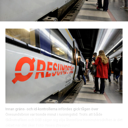
Innan gräns- och id-kontrollerna infördes gick tågen över
Öresundsbron var tionde minut i rusningstid. Trots att både
Skånetrafiken och DSB säger sig vilja återinföra tiominutersdriften är det
oklart när det sker. Foto: News Øresund