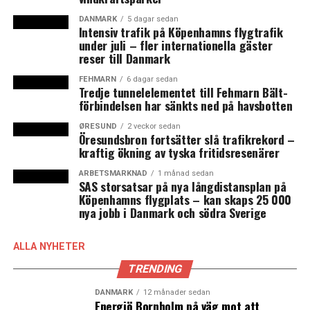
är en förutsättning för att det skulle gå att återinföra
tiominuterstrafik i rusningstrafik över Öresundsbron –
DANMARK
5 dagar sedan
Intensiv trafik på Köpenhamns flygtrafik
som innan gräns- och id-kontrollerna infördes. Det
under juli – fler internationella gäster
berättar Linus Eriksson, som uppger att testerna föll väl
reser till Danmark
ut.
FEHMARN
6 dagar sedan
Tredje tunnelelementet till Fehmarn Bält-
Men därefter uppstod det ett missförstånd.
förbindelsen har sänkts ned på havsbotten
ØRESUND
2 veckor sedan
– Vi lyfte frågan i det danska Trafikministeriet och fick
Öresundsbron fortsätter slå trafikrekord –
en återkoppling på att det skulle vara möjligt med
kraftig ökning av tyska fritidsresenärer
tiominuterstrafik från den 24 april. Jag förutsatte att
ARBETSMARKNAD
1 månad sedan
det gällde hela sträckan, men nu visar det sig att det
SAS storsatsar på nya långdistansplan på
bara var från Huvudbangården till Kastrup, säger han.
Köpenhamns flygplats – kan skaps 25 000
nya jobb i Danmark och södra Sverige
Skånetrafiken planerar dock att ligga på för att
övertyga den danska sidan om att införa avgångar var
ALLA NYHETER
tionde minut även mellan Kastrup och Malmö C.
TRENDING
– Vi anser att vi ska ha en gemensam trafik och vi har
DANMARK
12 månader sedan
Energiö Bornholm på väg mot att
med tester visat att det går. Att vända tågen på Kastrup