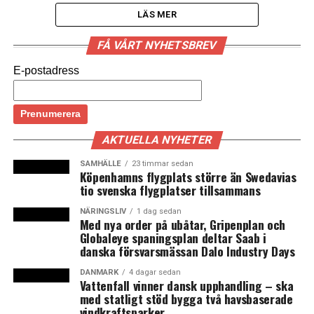
LÄS MER
FÅ VÅRT NYHETSBREV
Det finns inga planer på att återinföra tågavgångar
var tionde minut i rusningstid över Öresundsbron
E-postadress
från och med den 24 april, uppger DSB. Det danska
tågbolaget dementerar därmed de uppgifter som
Skånetrafikens trafikdirektör Linus Eriksson gett på
Twitter och som News Øresund refererade till i en
AKTUELLA NYHETER
tidigare artikel i dag. Det handlade om ett
SAMHÄLLE
23 timmar sedan
missförstånd mellan DSB och Skånetrafiken. De
Köpenhamns flygplats större än Swedavias
planer som finns handlar enbart om att införa
tio svenska flygplatser tillsammans
tiominuterstrafik mellan Huvudbangården och
NÄRINGSLIV
1 dag sedan
Kastrup på den danska sidan. Men den
Med nya order på ubåtar, Gripenplan och
begränsningen ser inte Skånetrafiken som hållbar,
Globaleye spaningsplan deltar Saab i
danska försvarsmässan Dalo Industry Days
säger Linus Eriksson till News Øresund.
DANMARK
4 dagar sedan
I februari testade DSB om det var möjligt att göra ett
Vattenfall vinner dansk upphandling – ska
med statligt stöd bygga två havsbaserade
uppehåll med tågbyte på sju minuter på Kastrup, vilket
vindkraftsparker