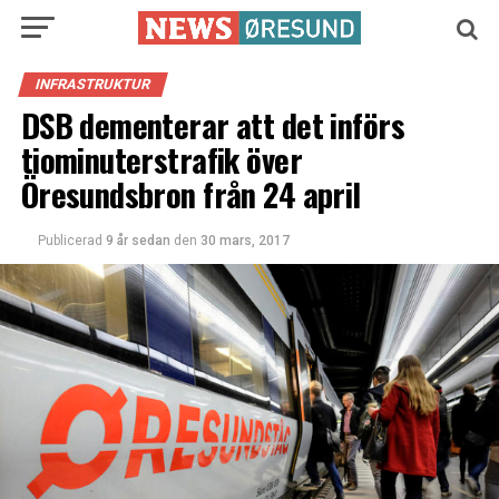
INFRASTRUKTUR
DSB dementerar att det införs
tiominuterstrafik över
Öresundsbron från 24 april
Publicerad
9 år sedan
den
30 mars, 2017