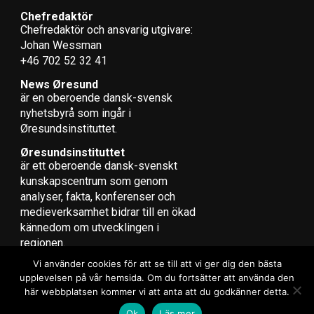
kunder. Restiden ska nu bli kortare än i dag och att sätta
Chefredaktör
in fler tåg är nästa sak vi vill titta på. Men inte om det
Chefredaktör och ansvarig utgivare:
visar sig att systemet blir alltför instabilt, för då
Johan Wessman
kommer det att bli mycket förseningar och man måste
+46 702 52 32 41
kunna lita på tåget när man ska hämta sina barn och så
News Øresund
vidare, säger Tony Bispeskov.
är en oberoende dansk-svensk
nyhets­byrå som ingår i
I sitt inlägg på Twitter skrev Linus Eriksson också att
Øresundsinstituttet.
restiden mellan Köpenhamns Huvudbangård och Malmö
C skulle förkortas med 30 minuter om
Øresundsinstituttet
är ett oberoende dansk-svenskt
tiominuterstrafiken återinfördes, i kombination med att
kunskapscentrum som genom
gränskontrollen ska utföras ombord på tågen. Det är
analyser, fakta, konferenser och
dock mellan Huvudbangården och Lunds C som resan
medieverksamhet bidrar till en ökad
skulle bli 30 minuter kortare – mellan Huvudbangården
kännedom om utvecklingen i
och Malmö C skulle restiden förkortas med 19 minuter.
regionen.
Vi använder cookies för att se till att vi ger dig den bästa
(News Øresund – Anna Palmehag)
upplevelsen på vår hemsida. Om du fortsätter att använda den
här webbplatsen kommer vi att anta att du godkänner detta.
Fakta:
Tiominuterstrafik Köpenhamns
Copyright © 2017 Zox News Theme. Theme by MVP Themes, powered
Ok
Läs mer