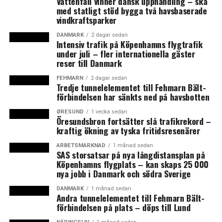
Vattenfall vinner dansk upphandling – ska
samband med brexit. Därför är Anders
med statligt stöd bygga två havsbaserade
vindkraftsparker
Lönnberg påtagligt irriterad över att Region Skåne
inom ramen för det dansk-svenska politiska samarbetet
DANMARK
2 dagar sedan
Intensiv trafik på Köpenhamns flygtrafik
Greater Copenhagen & Skåne Committee
uppmanat
de
under juli – fler internationella gäster
danska och svenska regeringarna om att istället
reser till Danmark
samarbeta för att få EMA till Köpenhamn. Tidigare har
även Sveriges folkhälso- och sjukvårdsminister Gabriel
FEHMARN
2 dagar sedan
Tredje tunnelelementet till Fehmarn Bält-
Wikström uttalat sig i
Dagens Industri
om att han
förbindelsen har sänkts ned på havsbotten
tycker att ”det är olyckligt att Region Skåne tar
ØRESUND
1 vecka sedan
ställning för Köpenhamn framför Stockholm”.
Öresundsbron fortsätter slå trafikrekord –
kraftig ökning av tyska fritidsresenärer
Anders Lönnberg pekar på att det initialt var Uppsala,
ARBETSMARKNAD
1 månad sedan
Stockholm, Göteborg och Skåne som var aktuella
SAS storsatsar på nya långdistansplan på
som svenska kandidater vid den stundande
Köpenhamns flygplats – kan skaps 25 000
nya jobb i Danmark och södra Sverige
omlokaliseringen av den europeiska
läkemedelsmyndigheten EMA som idag har närmare 900
DANMARK
1 månad sedan
anställda i London och med cirka 40 000 årliga deltagare
Andra tunnelelementet till Fehmarn Bält-
förbindelsen på plats – döps till Lund
i olika möten. På grund av brexit tvingas EMA flytta från
London för att vara kvar inom EU.