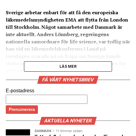
Sverige arbetar enbart för att få den europeiska
läkemedelsmyndigheten EMA att flytta från London
till Stockholm. Något samarbete med Danmark är
inte aktuellt. Anders Lönnberg, regeringens
nationella samordnare för life science, var tydlig när
han vid en läkemedelskonferens i Lund på
torsdagen svarade på en fråga om Sverige kunde
tänka sig ett samarbete med Danmark i kampen för
LÄS MER
att locka till sig EMA.
FÅ VÅRT NYHETSBREV
– Jag är lite sur på Region Skåne och det skäms jag inte
för att säga, uppger Anders Lönnberg till News Øresund
E-postadress
efter att han på torsdagen talat vid konferensen The
future of Swedish & Danish life science i Medicon Village
i Lund.
AKTUELLA NYHETER
Den svenska regeringen har beslutat sig för att kämpa
DANMARK
11 timmar sedan
för att EMA omlokaliseras från London till Stockholm i