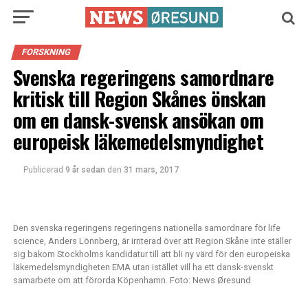
FORSKNING
Svenska regeringens samordnare
kritisk till Region Skånes önskan
om en dansk-svensk ansökan om
europeisk läkemedelsmyndighet
Publicerad
9 år sedan
den
31 mars, 2017
Den svenska regeringens regeringens nationella samordnare för life
science, Anders Lönnberg, är irriterad över att Region Skåne inte ställer
sig bakom Stockholms kandidatur till att bli ny värd för den europeiska
läkemedelsmyndigheten EMA utan istället vill ha ett dansk-svenskt
samarbete om att förorda Köpenhamn. Foto: News Øresund