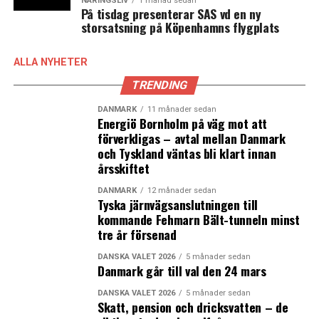
NÄRINGSLIV
1 månad sedan
På tisdag presenterar SAS vd en ny
storsatsning på Köpenhamns flygplats
– Men när regeringen väl fattat sitt beslut är det enligt
regeringsformen regeringen som bestämmer
utrikespolitiken, säger Anders Lönnberg.
ALLA NYHETER
– Göteborg och Uppsala kämpade också men när
TRENDING
regeringen fattat sitt beslut ställde de sig bakom
DANMARK
11 månader sedan
Stockholm. Och i måndags fick vi besked från Lunds
Energiö Bornholm på väg mot att
universitet om att ledningen och styrelsen ställer sig
förverkligas – avtal mellan Danmark
bakom regeringens beslut.
och Tyskland väntas bli klart innan
årsskiftet
Enligt Anders Lönnberg har inte den danska regeringen
DANMARK
12 månader sedan
kontaktat den svenska regeringen om ett samarbete
Tyska järnvägsanslutningen till
kring EMA.
kommande Fehmarn Bält-tunneln minst
– Sedan har jag bett om att få se ett underlag till
tre år försenad
Öresundsinitiativet men jag har inte fått se något. Jag
DANSKA VALET 2026
5 månader sedan
tror inte riktigt de förstår vilka kompetenser som
Danmark går till val den 24 mars
behövs och i Köpenhamn har de redan svårt att
DANSKA VALET 2026
5 månader sedan
rekrytera kompetent personal.
Skatt, pension och dricksvatten – de