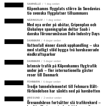
världspremiären. Genom att göra det smidigt för bilister
SAMHÄLLE
1 dag sedan
Köpenhamns flygplats större än Swedavias
att snabbladda på vägen, utan ett extra stopp, hoppas
tio svenska flygplatser tillsammans
Öresundslinjen kunna locka fler kunder som annars
kunde valt en annan väg.
NÄRINGSLIV
1 dag sedan
Med nya order på ubåtar, Gripenplan och
Globaleye spaningsplan deltar Saab i
– Vi har otroligt många kunder som åker långt, till
danska försvarsmässan Dalo Industry Days
exempel från Tyskland till Norge eller från Norge-
Sverige och ner i Europa, för skidresor eller om
DANMARK
4 dagar sedan
Vattenfall vinner dansk upphandling – ska
sommaren, och tio procent av våra kunder har elbilar.
med statligt stöd bygga två havsbaserade
Nu kan vi hjälpa dem att åka mellan 20 och 40 mil
vindkraftsparker
längre, för även om resan bara är 20 minuter handlar
DANMARK
5 dagar sedan
det om snabbladdare på 150 kilowatt. Under de
Intensiv trafik på Köpenhamns flygtrafik
kommande tio åren kommer det att råda brist på
under juli – fler internationella gäster
reser till Danmark
laddstationer i Danmark och Sverige, och hos oss bokar
man en laddplats, så det blir det en extremt viktig
FEHMARN
6 dagar sedan
Tredje tunnelelementet till Fehmarn Bält-
konkurrensfaktor, säger Kristian Durhuus, vd för
förbindelsen har sänkts ned på havsbotten
Molslinjen som bland annat äger Öresundslinjen, till
News Øresund.
ØRESUND
2 veckor sedan
Öresundsbron fortsätter slå trafikrekord –