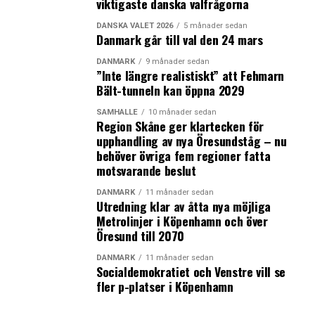
viktigaste danska valfrågorna
strömmen till att göra det, säger Kristian Durhuus.
DANSKA VALET 2026
5 månader sedan
News Øresund – Anna Palmehag
Danmark går till val den 24 mars
DANMARK
9 månader sedan
”Inte längre realistiskt” att Fehmarn
LÄS OCKSÅ:
Bält-tunneln kan öppna 2029
Järnvägslösning för ny fast förbindelse över Öresund
diskuteras på dansk-svensk ministernivå
SAMHÄLLE
10 månader sedan
Region Skåne ger klartecken för
25 nya forskningsenheter inom hållbarhet har startats
upphandling av nya Öresundståg – nu
sedan 2018 i Skåne
behöver övriga fem regioner fatta
motsvarande beslut
DANMARK
11 månader sedan
Utredning klar av åtta nya möjliga
Metrolinjer i Köpenhamn och över
Öresund till 2070
DANMARK
11 månader sedan
Socialdemokratiet och Venstre vill se
fler p-platser i Köpenhamn