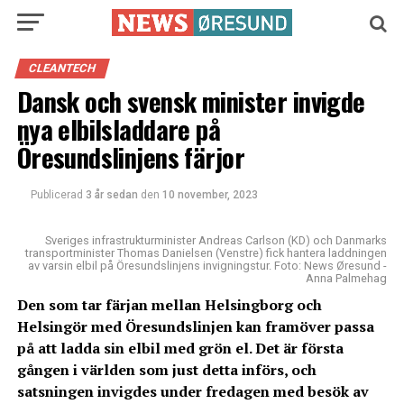
CLEANTECH
Dansk och svensk minister invigde
nya elbilsladdare på
Öresundslinjens färjor
Publicerad
3 år sedan
den
10 november, 2023
Sveriges infrastrukturminister Andreas Carlson (KD) och Danmarks
transportminister Thomas Danielsen (Venstre) fick hantera laddningen
av varsin elbil på Öresundslinjens invigningstur. Foto: News Øresund -
Anna Palmehag
Den som tar färjan mellan Helsingborg och
Helsingör med Öresundslinjen kan framöver passa
på att ladda sin elbil med grön el. Det är första
gången i världen som just detta införs, och
satsningen invigdes under fredagen med besök av