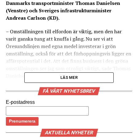
Danmarks transportminister Thomas Danielsen
(Venstre) och Sveriges infrastrukturminister
Andreas Carlson (KD).
– Omställningen till elfordon är viktig, men den har
varit ganska tung att knuffa i gång. Nu ser vi att
Öresundslinjen med egna medel investerar i grön
omställning, också för att det förhoppningsvis ligger en
affärspotential i det. Att det finns business i den gröna
omställningen ser jag som otroligt viktigt, sade Thomas
Danielsen i sitt invigningstal.
LÄS MER
Öresundslinjen ser mycket riktigt både en klimatvinst
FÅ VÅRT NYHETSBREV
och en konkurrensfördel i den nya satsningen, som än
E-postadress
så länge omfattar 16 laddplatser uppdelade på två
färjor: Tycho Brahe och Aurora. Dessa drivs av batterier
som laddas upp med grön el från vind, vatten och sol,
och som även bilisterna får ta del av – och det är just
AKTUELLA NYHETER
den gröna laddningsmöjligheten på färjorna som utgör