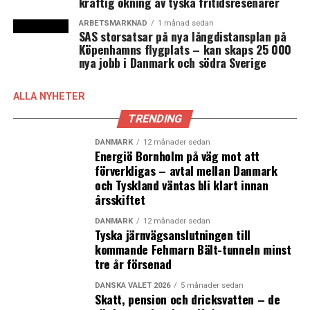
kraftig ökning av tyska fritidsresenärer
Andreas Carlson lyfte i sitt tal att den svenska
regeringen har utpekat utbyggnaden av laddstolpar
ARBETSMARKNAD
1 månad sedan
SAS storsatsar på nya långdistansplan på
som en viktig fråga för hela landet.
Köpenhamns flygplats – kan skaps 25 000
nya jobb i Danmark och södra Sverige
– Det här är ett väldigt positivt initiativ som stärker
människors möjlighet att ladda sina elbilar, även mellan
ALLA NYHETER
länderna på färjan, säger han till News Øresund.
TRENDING
Totalt finns det potential för 260 000 snabbladdningar
DANMARK
12 månader sedan
av elbilar på Öresundslinjens färjor under ett år. Några
Energiö Bornholm på väg mot att
konkreta planer för att införa laddplatser på samtliga
förverkligas – avtal mellan Danmark
och Tyskland väntas bli klart innan
av Öresundslinjens färjor finns inte just nu.
årsskiftet
– I första omgången är det ett test på Tycho Brahe och
DANMARK
12 månader sedan
Aurora, så får vi se hur efterfrågan utvecklar sig och om
Tyska järnvägsanslutningen till
några kunder kommer till oss i stället för Öresundsbron,
kommande Fehmarn Bält-tunneln minst
tre år försenad
för de sparar ju ett laddstopp på åtminstone en timme.
Sedan får vi se om vi vill införa det på någon annan av
DANSKA VALET 2026
5 månader sedan
Molslinjens färjor, var det passar och var vi har
Skatt, pension och dricksvatten – de