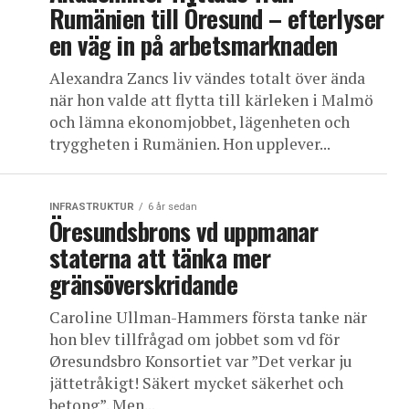
Rumänien till Öresund – efterlyser
en väg in på arbetsmarknaden
Alexandra Zancs liv vändes totalt över ända
när hon valde att flytta till kärleken i Malmö
och lämna ekonomjobbet, lägenheten och
tryggheten i Rumänien. Hon upplever...
INFRASTRUKTUR
6 år sedan
Öresundsbrons vd uppmanar
staterna att tänka mer
gränsöverskridande
Caroline Ullman-Hammers första tanke när
hon blev tillfrågad om jobbet som vd för
Øresundsbro Konsortiet var ”Det verkar ju
jättetråkigt! Säkert mycket säkerhet och
betong”. Men...