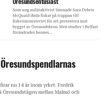
Öresundsentusiast
Som ung miljöaktivist lämnade Sara Dybris
McQuaid döda fiskar på trappan till
fiskeriministeriet för att protestera mot
bygget av Öresundsbron. Men studier i Belfast
förändrades hennes...
t Öresundspendlarnas
irar nu 14 år inom yrket. Fredrik
 på Öresundstågen mellan Malmö och