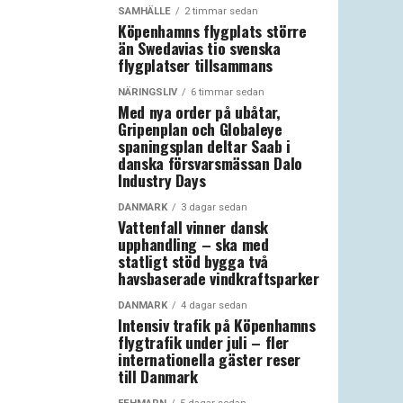
SAMHÄLLE
2 timmar sedan
Köpenhamns flygplats större
än Swedavias tio svenska
flygplatser tillsammans
NÄRINGSLIV
6 timmar sedan
Med nya order på ubåtar,
Gripenplan och Globaleye
spaningsplan deltar Saab i
danska försvarsmässan Dalo
Industry Days
DANMARK
3 dagar sedan
Vattenfall vinner dansk
upphandling – ska med
statligt stöd bygga två
havsbaserade vindkraftsparker
DANMARK
4 dagar sedan
Intensiv trafik på Köpenhamns
flygtrafik under juli – fler
internationella gäster reser
till Danmark