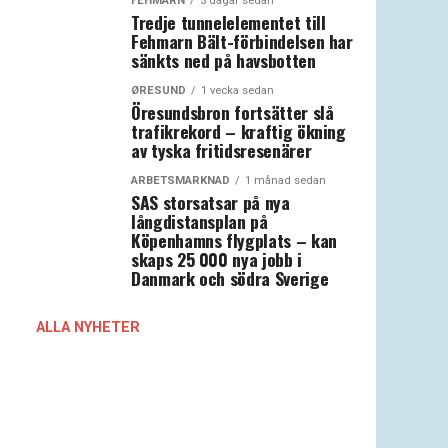
FEHMARN
5 dagar sedan
Tredje tunnelelementet till
Fehmarn Bält-förbindelsen har
sänkts ned på havsbotten
ØRESUND
1 vecka sedan
Öresundsbron fortsätter slå
trafikrekord – kraftig ökning
av tyska fritidsresenärer
ARBETSMARKNAD
1 månad sedan
SAS storsatsar på nya
långdistansplan på
Köpenhamns flygplats – kan
skaps 25 000 nya jobb i
Danmark och södra Sverige
ALLA NYHETER