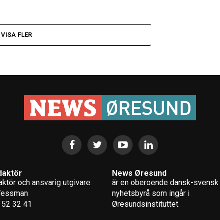
VISA FLER
daktör
News Øresund
ktör och ansvarig utgivare:
är en oberoende dansk-svensk
Wessman
nyhets­byrå som ingår i
 52 32 41
Øresundsinstituttet.