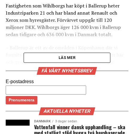
Fastigheten som Wihlborgs har köpt i Ballerup heter
Industriparken 21 och har bland annat Renault och
Xerox som hyresgäster. Förvärvet uppgår till 120
miljoner DKK. Wihlborgs äger 126 000 kvm i Ballerup
sedan tidigare och 636 000 kvm i Danmark totalt.
– Ballerup är ett av de områden i Köpenhamn där vi
funnits längst. Vi har sedan tidigare tio fastigheter här
LÄS MER
och genom förvärvet ökar vi vårt fokus ytterligare
samtidigt som vi skapar vi nya möjligheter för tillväxt
FÅ VÅRT NYHETSBREV
och utveckling för både oss och våra kunder, säger Ulrika
E-postadress
Hallengren, vd för Wihlborgs, i ett
pressmeddelande
.
(News Øresund)
AKTUELLA NYHETER
LÄS OCKSÅ:
Rekordhet svensk bostadsmarknad efter ett år av
DANMARK
3 dagar sedan
Vattenfall vinner dansk upphandling – ska
coronapandemi
med statligt stöd bygga två havsbaserade