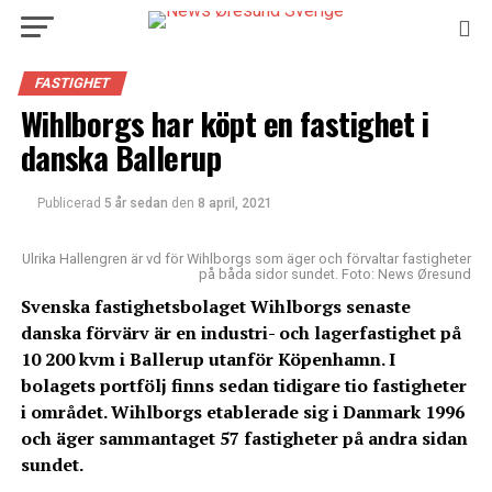
FASTIGHET
Wihlborgs har köpt en fastighet i
danska Ballerup
Publicerad
5 år sedan
den
8 april, 2021
Ulrika Hallengren är vd för Wihlborgs som äger och förvaltar fastigheter
på båda sidor sundet. Foto: News Øresund
Svenska fastighetsbolaget Wihlborgs senaste
danska förvärv är en industri- och lagerfastighet på
10 200 kvm i Ballerup utanför Köpenhamn. I
bolagets portfölj finns sedan tidigare tio fastigheter
i området. Wihlborgs etablerade sig i Danmark 1996
och äger sammantaget 57 fastigheter på andra sidan
sundet.