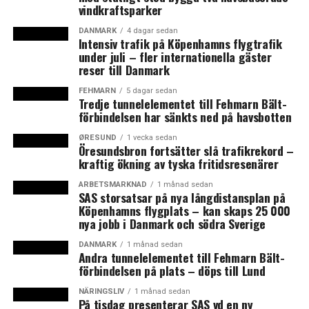
vindkraftsparker
Rådhuset i Høje-Taastrup planeras utifrån att en
majoritet delvis vill jobba hemifrån
DANMARK
4 dagar sedan
Intensiv trafik på Köpenhamns flygtrafik
under juli – fler internationella gäster
reser till Danmark
FEHMARN
5 dagar sedan
Tredje tunnelelementet till Fehmarn Bält-
förbindelsen har sänkts ned på havsbotten
ØRESUND
1 vecka sedan
Öresundsbron fortsätter slå trafikrekord –
kraftig ökning av tyska fritidsresenärer
ARBETSMARKNAD
1 månad sedan
SAS storsatsar på nya långdistansplan på
Köpenhamns flygplats – kan skaps 25 000
nya jobb i Danmark och södra Sverige
DANMARK
1 månad sedan
Andra tunnelelementet till Fehmarn Bält-
förbindelsen på plats – döps till Lund
NÄRINGSLIV
1 månad sedan
På tisdag presenterar SAS vd en ny