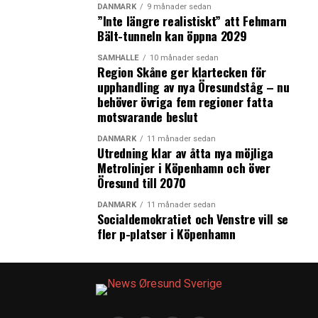
DANMARK
9 månader sedan
”Inte längre realistiskt” att Fehmarn
Bält-tunneln kan öppna 2029
SAMHÄLLE
10 månader sedan
Region Skåne ger klartecken för
upphandling av nya Öresundståg – nu
behöver övriga fem regioner fatta
motsvarande beslut
DANMARK
11 månader sedan
Utredning klar av åtta nya möjliga
Metrolinjer i Köpenhamn och över
Öresund till 2070
DANMARK
11 månader sedan
Socialdemokratiet och Venstre vill se
fler p-platser i Köpenhamn