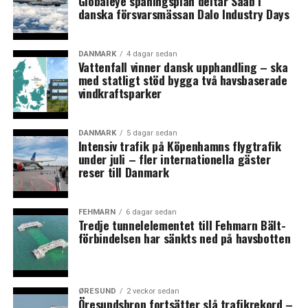
Globaleye spaningsplan deltar Saab i
Universitet, Lunds universitet och
danska försvarsmässan Dalo Industry Days
Øresundsinstituttet. Sedan 2015 fortsätter
utvecklingen av News Øresund inom
Øresundsinstituttet. Under 2019-2020 stärker News
DANMARK
4 dagar sedan
Vattenfall vinner dansk upphandling – ska
Øresund den oberoende bevakningen av regionens life
med statligt stöd bygga två havsbaserade
science kluster genom Øresundsinstituttets medverkan
vindkraftsparker
i Interregprojektet GC life science analysis initiative.
ØRESUNDSINSTITUTTET
är ett oberoende dansk-
DANMARK
5 dagar sedan
Intensiv trafik på Köpenhamns flygtrafik
svenskt kunskapscentrum som genom analyser, fakta,
under juli – fler internationella gäster
nätverksmöten och medieverksamhet bidrar till en ökad
reser till Danmark
kunskap om utvecklingen i Danmark och Sverige med
fokus på Öresundsregionen. Verksamheten drivs utan
FEHMARN
6 dagar sedan
vinstintresse med finansiering från mer än 100
Tredje tunnelelementet till Fehmarn Bält-
medlemmar inom offentlighet och det privata
förbindelsen har sänkts ned på havsbotten
näringslivet i Danmark och Sverige.
Nyheterna från News Øresund får fritt återges under
ØRESUND
2 veckor sedan
förutsättning att News Øresund anges som källa.
Öresundsbron fortsätter slå trafikrekord –