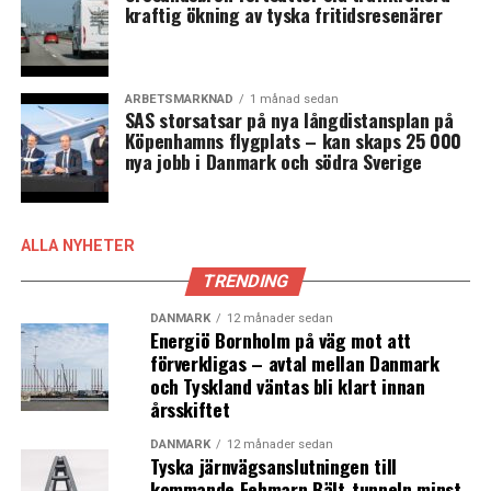
kraftig ökning av tyska fritidsresenärer
Kontakta oss:
redaktion (at) newsoresund.org
Mer information:
www.newsoresund.org
/
www.oresundsin
ARBETSMARKNAD
1 månad sedan
SAS storsatsar på nya långdistansplan på
LÄS OCKSÅ:
Köpenhamns flygplats – kan skaps 25 000
Svenska bioteknikbolaget Alligator Bioscience hämtar
nya jobb i Danmark och södra Sverige
vd från Danmark
Danska regeringen diskuterar nationell
vaccinproduktion med Novo Nordisk Fonden
ALLA NYHETER
TRENDING
DANMARK
12 månader sedan
Energiö Bornholm på väg mot att
förverkligas – avtal mellan Danmark
och Tyskland väntas bli klart innan
årsskiftet
DANMARK
12 månader sedan
Tyska järnvägsanslutningen till
kommande Fehmarn Bält-tunneln minst