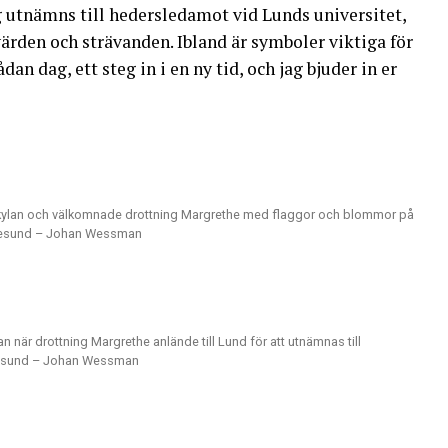
 utnämns till hedersledamot vid Lunds universitet,
rden och strävanden. Ibland är symboler viktiga för
dan dag, ett steg in i en ny tid, och jag bjuder in er
rkylan och välkomnade drottning Margrethe med flaggor och blommor på
 Øresund – Johan Wessman
när drottning Margrethe anlände till Lund för att utnämnas till
Øresund – Johan Wessman