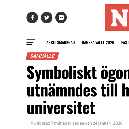
ARBETSMARKNAD
DANSKA VALET 2026
FAS
SAMHÄLLE
Symboliskt ögon
utnämndes till 
universitet
Publicerad
7 månader sedan
den
24 januari, 2026