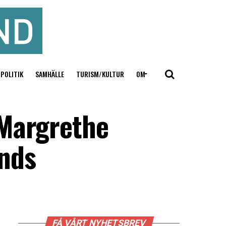
POLITIK
SAMHÄLLE
TURISM/KULTUR
OM
 Margrethe
unds
FÅ VÅRT NYHETSBREV