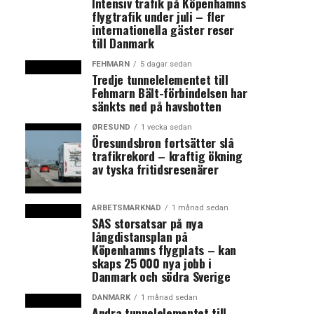
Intensiv trafik på Köpenhamns
flygtrafik under juli – fler
internationella gäster reser
till Danmark
FEHMARN
5 dagar sedan
Tredje tunnelelementet till
Fehmarn Bält-förbindelsen har
sänkts ned på havsbotten
ØRESUND
1 vecka sedan
Öresundsbron fortsätter slå
trafikrekord – kraftig ökning
av tyska fritidsresenärer
ARBETSMARKNAD
1 månad sedan
SAS storsatsar på nya
långdistansplan på
Köpenhamns flygplats – kan
skaps 25 000 nya jobb i
Danmark och södra Sverige
DANMARK
1 månad sedan
Andra tunnelelementet till