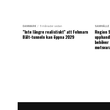
DANMARK
9 månader sedan
SAMHÄLLE
”Inte längre realistiskt” att Fehmarn
Region S
Bält-tunneln kan öppna 2029
upphandl
behöver 
motsvar