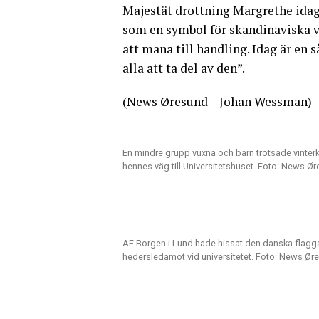
Majestät drottning Margrethe idag
som en symbol för skandinaviska vä
att mana till handling. Idag är en så
alla att ta del av den”.
(News Øresund – Johan Wessman)
En mindre grupp vuxna och barn trotsade vinte
hennes väg till Universitetshuset. Foto: News
AF Borgen i Lund hade hissat den danska flaggan 
hedersledamot vid universitetet. Foto: News 