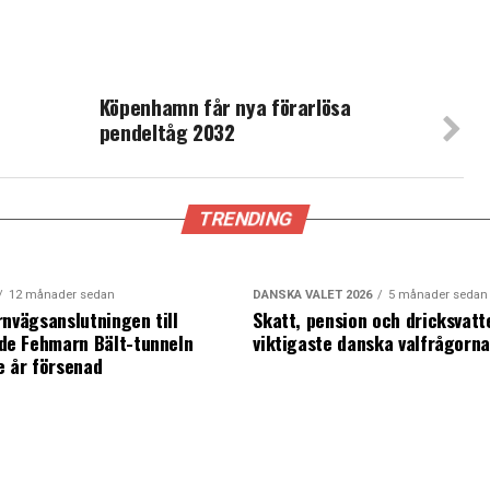
Köpenhamn får nya förarlösa
pendeltåg 2032
TRENDING
12 månader sedan
DANSKA VALET 2026
5 månader sedan
rnvägsanslutningen till
Skatt, pension och dricksvatt
e Fehmarn Bält-tunneln
viktigaste danska valfrågorn
e år försenad