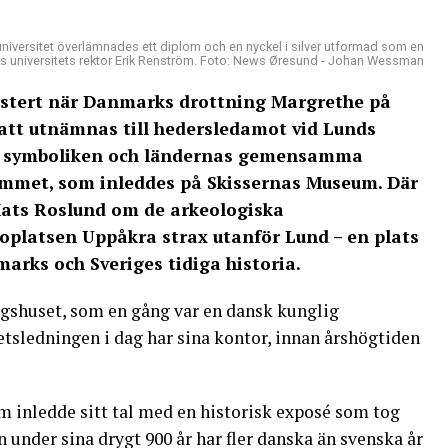
niversitet överlämnades ett diplom och en nyckel i silver utformad som en
nds universitets rektor Erik Renström. Foto: News Øresund - Johan Wessman
bistert när Danmarks drottning Margrethe på
 att utnämnas till hedersledamot vid Lunds
a symboliken och ländernas gemensamma
rammet, som inleddes på Skissernas Museum. Där
Mats Roslund om de arkeologiska
oplatsen Uppåkra strax utanför Lund – en plats
arks och Sveriges tidiga historia.
ngshuset, som en gång var en dansk kunglig
tsledningen i dag har sina kontor, innan årshögtiden
m inledde sitt tal med en historisk exposé som tog
 under sina drygt 900 år har fler danska än svenska år