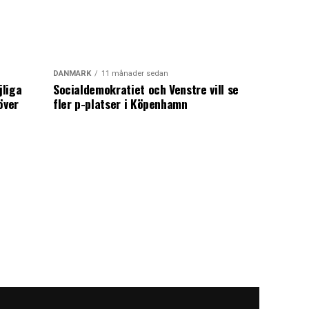
DANMARK
11 månader sedan
jliga
Socialdemokratiet och Venstre vill se
över
fler p-platser i Köpenhamn