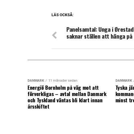
LÄS OCKSÅ:
Panelsamtal: Unga i Ørestad
saknar ställen att hänga på
DANMARK
11 månader sedan
DANMARK
Energiö Bornholm på väg mot att
Tyska jä
förverkligas – avtal mellan Danmark
kommand
och Tyskland väntas bli klart innan
minst tr
årsskiftet