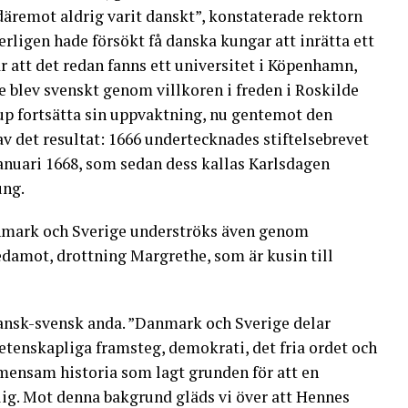
däremot aldrig varit danskt”, konstaterade rektorn
serligen hade försökt få danska kungar att inrätta ett
r att det redan fanns ett universitet i Köpenhamn,
 blev svenskt genom villkoren i freden i Roskilde
p fortsätta sin uppvaktning, nu gentemot den
v det resultat: 1666 undertecknades stiftelsebrevet
anuari 1668, som sedan dess kallas Karlsdagen
ung.
nmark och Sverige underströks även genom
ledamot, drottning Margrethe, som är kusin till
 dansk-svensk anda. ”Danmark och Sverige delar
tenskapliga framsteg, demokrati, det fria ordet och
emensam historia som lagt grunden för att en
g. Mot denna bakgrund gläds vi över att Hennes