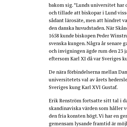
bakom sig. ”Lunds universitet har 
och tillade att biskopar i Lund vis
sådant lärosäte, men att hindret va
den danska huvudstaden. När Skåne
1658 kunde biskopen Peder Winstru
svenska kungen. Några år senare ga
och invigningen ägde rum den 23 j
eftersom Karl XI då var Sveriges k
De nära förbindelserna mellan Da
universitetets val av årets heders
Sveriges kung Karl XVI Gustaf.
Erik Renström fortsatte sitt tal i
skandinaviska värden som håller ve
den fria konsten högt. Vi har en g
gemensam lysande framtid är möjli