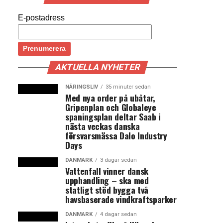
E-postadress
AKTUELLA NYHETER
NÄRINGSLIV
35 minuter sedan
Med nya order på ubåtar,
Gripenplan och Globaleye
spaningsplan deltar Saab i
nästa veckas danska
försvarsmässa Dalo Industry
Days
DANMARK
3 dagar sedan
Vattenfall vinner dansk
upphandling – ska med
statligt stöd bygga två
havsbaserade vindkraftsparker
DANMARK
4 dagar sedan