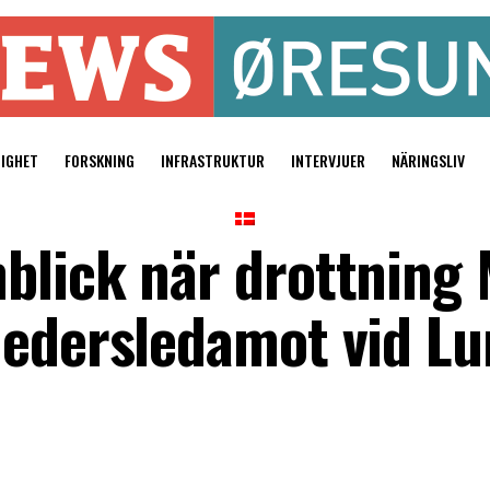
TIGHET
FORSKNING
INFRASTRUKTUR
INTERVJUER
NÄRINGSLIV
blick när drottning
hedersledamot vid L