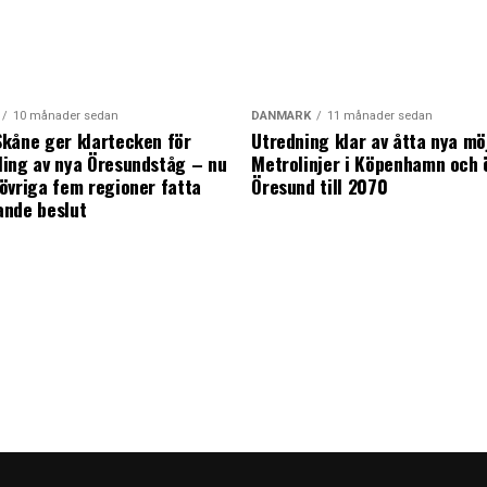
10 månader sedan
DANMARK
11 månader sedan
kåne ger klartecken för
Utredning klar av åtta nya mö
ing av nya Öresundståg – nu
Metrolinjer i Köpenhamn och 
övriga fem regioner fatta
Öresund till 2070
ande beslut