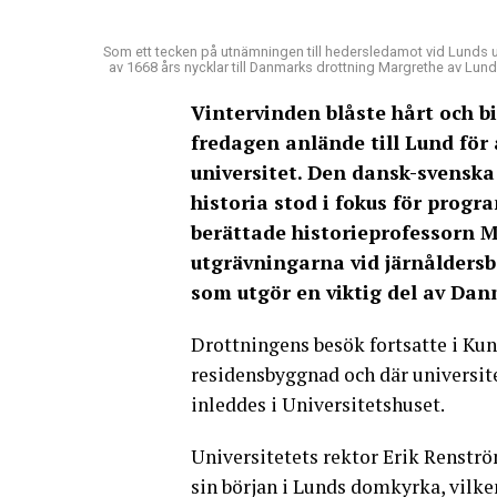
Som ett tecken på utnämningen till hedersledamot vid Lunds u
av 1668 års nycklar till Danmarks drottning Margrethe av Lu
Vintervinden blåste hårt och 
fredagen anlände till Lund för
universitet.
Den dansk-svensk
historia stod i fokus för prog
berättade historieprofessorn 
utgrävningarna vid järnåldersb
som utgör en viktig del av Danm
Drottningens besök fortsatte i Ku
residensbyggnad och där universite
inleddes i Universitetshuset.
Universitetets rektor Erik Renströ
sin början i Lunds domkyrka, vilken