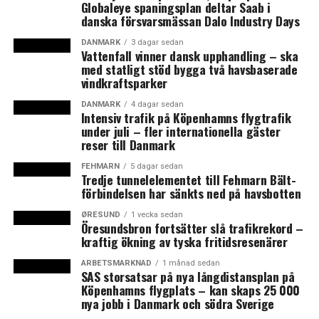
Globaleye spaningsplan deltar Saab i
danska försvarsmässan Dalo Industry Days
LÄS OCKSÅ:
DANMARK
3 dagar sedan
Öresundsregionen har problem med produktiviteten
Vattenfall vinner dansk upphandling – ska
med statligt stöd bygga två havsbaserade
vindkraftsparker
Medeon startar större svenskt samarbete
DANMARK
4 dagar sedan
Intensiv trafik på Köpenhamns flygtrafik
under juli – fler internationella gäster
reser till Danmark
FEHMARN
5 dagar sedan
Tredje tunnelelementet till Fehmarn Bält-
förbindelsen har sänkts ned på havsbotten
ØRESUND
1 vecka sedan
Öresundsbron fortsätter slå trafikrekord –
kraftig ökning av tyska fritidsresenärer
ARBETSMARKNAD
1 månad sedan
SAS storsatsar på nya långdistansplan på
Köpenhamns flygplats – kan skaps 25 000
nya jobb i Danmark och södra Sverige