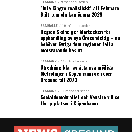
DANMARK
9 månader sedan
”Inte längre realistiskt” att Fehmarn
Bält-tunneln kan öppna 2029
SAMHÄLLE
10 månader sedan
Region Skåne ger klartecken för
upphandling av nya Öresundståg – nu
behöver övriga fem regioner fatta
motsvarande beslut
DANMARK
11 månader sedan
Utredning klar av åtta nya möjliga
Metrolinjer i Köpenhamn och över
Öresund till 2070
DANMARK
11 månader sedan
Socialdemokratiet och Venstre vill se
fler p-platser i Köpenhamn