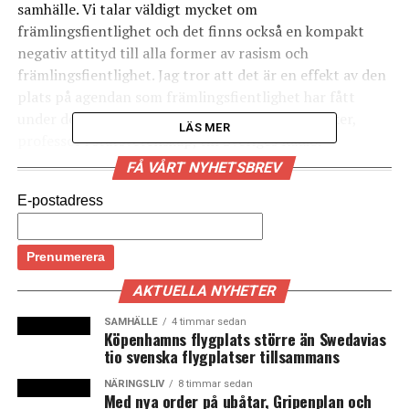
samhälle. Vi talar väldigt mycket om
främlingsfientlighet och det finns också en kompakt
negativ attityd till alla former av rasism och
främlingsfientlighet. Jag tror att det är en effekt av den
plats på agendan som främlingsfientlighet har fått
under de senaste två-tre åren, säger Marie Demker,
LÄS MER
professor i statsvetenskap, till Sveriges Radio.
FÅ VÅRT NYHETSBREV
Jämförelsevis oroar sig 49 procent av svenskarna för en
ökad invandring. Sedan 1990-talet, då Marie Demker
E-postadress
började undersöka hur människor i Sverige ser på
flyktingmottagningen, har inställningen blivit mer
positiv.
AKTUELLA NYHETER
– Jag tycker att det är ganska tydligt att det som
SAMHÄLLE
4 timmar sedan
svenska befolkningen är bekymrade för är snarare
Köpenhamns flygplats större än Swedavias
attityderna till flyktingar och invandrare, än bekymrad
tio svenska flygplatser tillsammans
för flyktingar och invandrarna i sig själva, säger Marie
NÄRINGSLIV
8 timmar sedan
Demker till Sveriges Radio. (News Øresund)
Med nya order på ubåtar, Gripenplan och