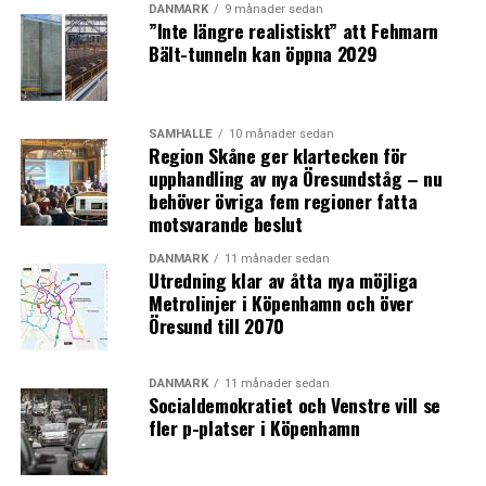
DANMARK
9 månader sedan
”Inte längre realistiskt” att Fehmarn
Bält-tunneln kan öppna 2029
SAMHÄLLE
10 månader sedan
Region Skåne ger klartecken för
upphandling av nya Öresundståg – nu
behöver övriga fem regioner fatta
motsvarande beslut
DANMARK
11 månader sedan
Utredning klar av åtta nya möjliga
Metrolinjer i Köpenhamn och över
Öresund till 2070
DANMARK
11 månader sedan
Socialdemokratiet och Venstre vill se
fler p-platser i Köpenhamn