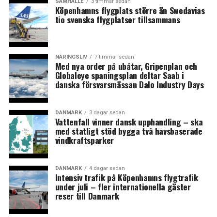
SAMHÄLLE
3 timmar sedan
Den danska verksamheten väntas vara avvecklad om
Köpenhamns flygplats större än Swedavias
tio svenska flygplatser tillsammans
cirka två år och kostnaderna relaterade till det
uppskattas bli cirka 120 miljoner svenska kronor. (News
Øresund)
NÄRINGSLIV
7 timmar sedan
Med nya order på ubåtar, Gripenplan och
LÄS OCKSÅ:
Globaleye spaningsplan deltar Saab i
danska försvarsmässan Dalo Industry Days
Nya stadsdelen Varvsstaden i Malmö utvecklas med
dansk arkitekt i spetsen
Ikea har fått klartecken att börja bygga cityvaruhuset i
DANMARK
3 dagar sedan
Vattenfall vinner dansk upphandling – ska
Köpenhamn – förväntad öppning 2023
med statligt stöd bygga två havsbaserade
vindkraftsparker
DANMARK
4 dagar sedan
Intensiv trafik på Köpenhamns flygtrafik
under juli – fler internationella gäster
reser till Danmark