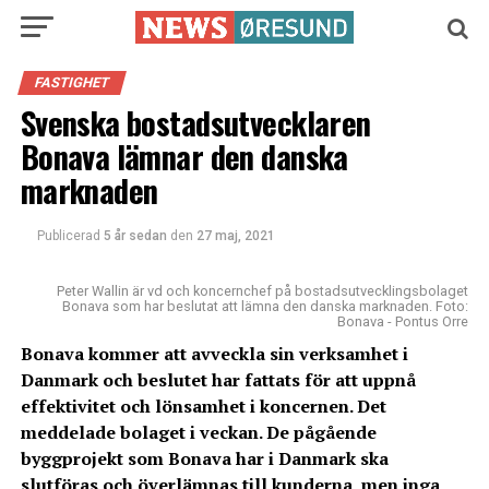
FASTIGHET
Svenska bostadsutvecklaren
Bonava lämnar den danska
marknaden
Publicerad
5 år sedan
den
27 maj, 2021
Peter Wallin är vd och koncernchef på bostadsutvecklingsbolaget
Bonava som har beslutat att lämna den danska marknaden. Foto:
Bonava - Pontus Orre
Bonava kommer att avveckla sin verksamhet i
Danmark och beslutet har fattats för att uppnå
effektivitet och lönsamhet i koncernen. Det
meddelade bolaget i veckan. De pågående
byggprojekt som Bonava har i Danmark ska
slutföras och överlämnas till kunderna, men inga