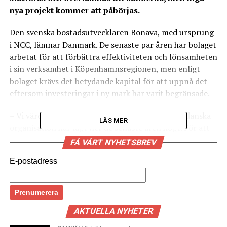
nya projekt kommer att påbörjas.
Den svenska bostadsutvecklaren Bonava, med ursprung
i NCC, lämnar Danmark. De senaste par åren har bolaget
arbetat för att förbättra effektiviteten och lönsamheten
i sin verksamhet i Köpenhamnsregionen, men enligt
bolaget krävs det betydande kapital för att uppnå det
eftersom investeringar i ny mark har varit begränsade.
– Vi värdesätter det enastående arbete som vår danska
LÄS MER
organisation har lagt ner de senaste åren högt. För att
kunna växa Danmark till en hållbar och stabil storlek
FÅ VÅRT NYHETSBREV
krävs dock betydande investeringar i tid, kapital och
E-postadress
resurser. Genom att allokera vårt kapital till andra
marknader där vi redan har en stark position kan vi
säkra en högre långsiktig avkastning för Bonava-
koncernen som helhet, säger Peter Wallin, vd och
AKTUELLA NYHETER
koncernchef för Bonava, i ett
pressmeddelande
.