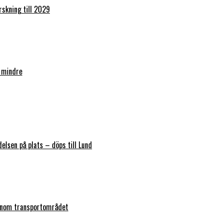
orskning till 2029
 mindre
elsen på plats – döps till Lund
 inom transportområdet