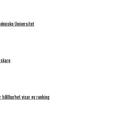
ekniske Universitet
rskare
r hållbarhet visar ny ranking