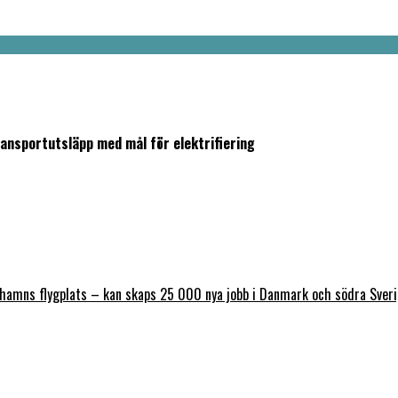
ransportutsläpp med mål för elektrifiering
nhamns flygplats – kan skaps 25 000 nya jobb i Danmark och södra Sver