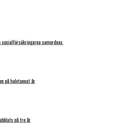
ka socialförsäkringarna samordnas
en på halvtannat år
bblats på tre år