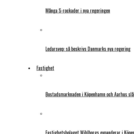
Många S-rockader i nya regeringen
Ledarsvep: så beskrivs Danmarks nya regering
Fastighet
Bostadsmarknaden i Köpenhamn och Aarhus slår
Fastighetsbolaget Wihlborgs expanderar i Köp