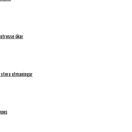
intresse ökar
r stora utmaningar
mpus