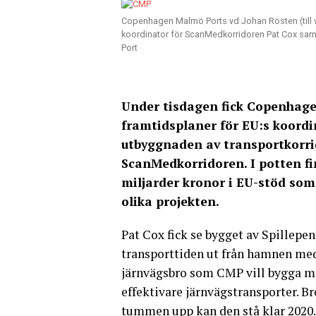
Copenhagen Malmö Ports vd Johan Rösten (till 
koordinator för ScanMedkorridoren Pat Cox s
Port
Under tisdagen fick Copenhage
framtidsplaner för EU:s koordi
utbyggnaden av transportkorri
ScanMedkorridoren. I potten f
miljarder kronor i EU-stöd so
olika projekten.
Pat Cox fick se bygget av Spillep
transporttiden ut från hamnen med
järnvägsbro som CMP vill bygga me
effektivare järnvägstransporter. 
tummen upp kan den stå klar 2020.