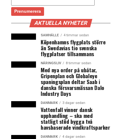
AKTUELLA NYHETER
SAMHÄLLE
4 timmar sedan
Köpenhamns flygplats större
än Swedavias tio svenska
flygplatser tillsammans
NÄRINGSLIV
8 timmar sedan
Med nya order på ubåtar,
Gripenplan och Globaleye
spaningsplan deltar Saab i
danska försvarsmässan Dalo
Industry Days
DANMARK
3 dagar sedan
Vattenfall vinner dansk
upphandling – ska med
statligt stöd bygga två
havsbaserade vindkraftsparker
DANMARK
4 dagar sedan