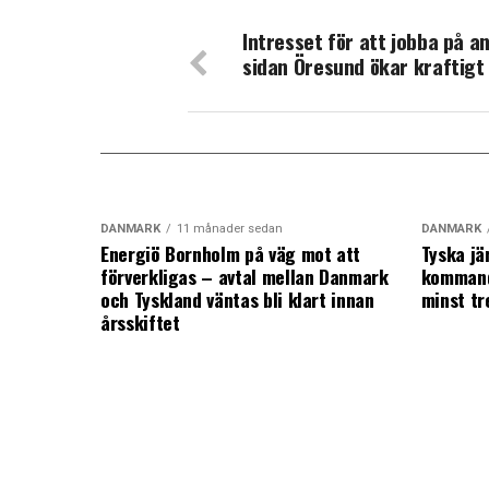
Intresset för att jobba på a
sidan Öresund ökar kraftigt
DANMARK
11 månader sedan
DANMARK
Energiö Bornholm på väg mot att
Tyska jä
förverkligas – avtal mellan Danmark
kommand
och Tyskland väntas bli klart innan
minst tr
årsskiftet