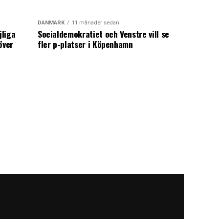
DANMARK
11 månader sedan
jliga
Socialdemokratiet och Venstre vill se
över
fler p-platser i Köpenhamn