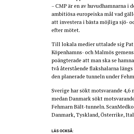
– CMP är en av huvudhamnarna i de
ambitiösa europeiska mål vad gäll
att investera i bästa möjliga sjö-
efter mötet.
Till lokala medier uttalade sig Pa
Köpenhamns- och Malmös gemensam
poängterade att man ska se hamna
två återstående flakshalarna läng
den planerade tunneln under Fehm
Sverige har sökt motsvarande 4,6 m
medan Danmark sökt motsvarande 1
Fehmarn Bält-tunneln. ScanMedkor
Danmark, Tyskland, Österrike, Ital
LÄS OCKSÅ: