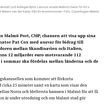
vänster) och kollegan Björn Larsson visade Malmös hamn för EU:s
amt Menno van der Kamp från EU-kommissionen. Foto: Copenhagen Malmö
n Malmö Port, CMP, chansen att visa upp sina
nator Pat Cox med ansvar för bidrag till
doren mellan Skandinavien och Italien,
inns 12 miljarder euro motsvarande 112
m i sommar ska fördelas mellan länderna och de
engskarusellen som kommer att förkorta
 cirka 25 minuter samt en karta som visar den
llan Norra och Mellersta hamnen i Malmö för att få
Bron är under utredning och om Malmö stad gör