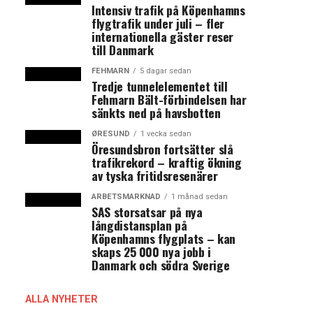
Intensiv trafik på Köpenhamns
flygtrafik under juli – fler
internationella gäster reser
till Danmark
FEHMARN
5 dagar sedan
Tredje tunnelelementet till
Fehmarn Bält-förbindelsen har
sänkts ned på havsbotten
ØRESUND
1 vecka sedan
Öresundsbron fortsätter slå
trafikrekord – kraftig ökning
av tyska fritidsresenärer
ARBETSMARKNAD
1 månad sedan
SAS storsatsar på nya
långdistansplan på
Köpenhamns flygplats – kan
skaps 25 000 nya jobb i
Danmark och södra Sverige
ALLA NYHETER