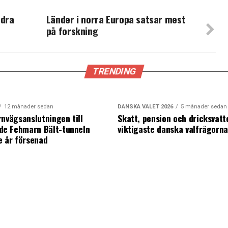
ndra
Länder i norra Europa satsar mest
på forskning
TRENDING
12 månader sedan
DANSKA VALET 2026
5 månader sedan
rnvägsanslutningen till
Skatt, pension och dricksvatt
e Fehmarn Bält-tunneln
viktigaste danska valfrågorn
e år försenad