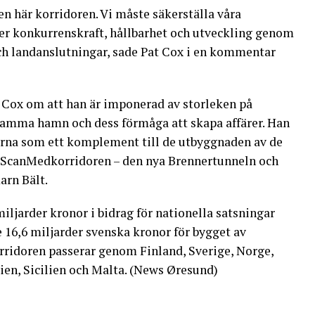
n här korridoren. Vi måste säkerställa våra
er konkurrenskraft, hållbarhet och utveckling genom
 och landanslutningar, sade Pat Cox i en kommentar
t Cox om att han är imponerad av storleken på
ma hamn och dess förmåga att skapa affärer. Han
rna som ett komplement till de utbyggnaden av de
s ScanMedkorridoren – den nya Brennertunneln och
arn Bält.
iljarder kronor i bidrag för nationella satsningar
6,6 miljarder svenska kronor för bygget av
ridoren passerar genom Finland, Sverige, Norge,
ien, Sicilien och Malta. (News Øresund)