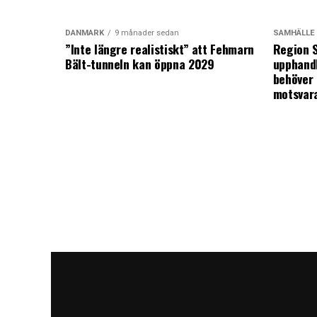
DANMARK
9 månader sedan
SAMHÄLLE
”Inte längre realistiskt” att Fehmarn
Region S
Bält-tunneln kan öppna 2029
upphandl
behöver 
motsvar