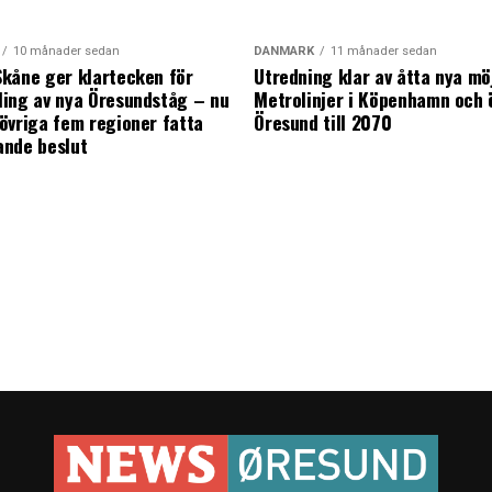
10 månader sedan
DANMARK
11 månader sedan
kåne ger klartecken för
Utredning klar av åtta nya mö
ing av nya Öresundståg – nu
Metrolinjer i Köpenhamn och 
övriga fem regioner fatta
Öresund till 2070
ande beslut