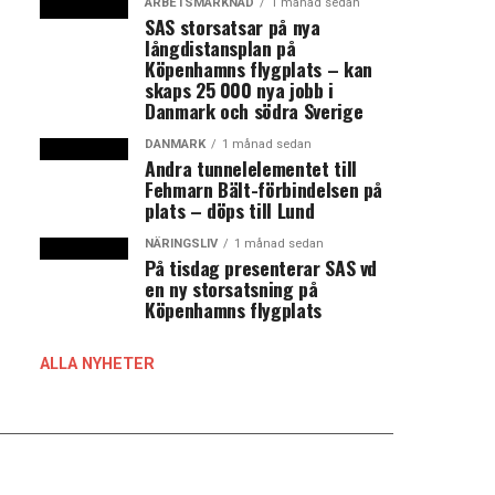
ARBETSMARKNAD
1 månad sedan
SAS storsatsar på nya
långdistansplan på
Köpenhamns flygplats – kan
skaps 25 000 nya jobb i
Danmark och södra Sverige
DANMARK
1 månad sedan
Andra tunnelelementet till
Fehmarn Bält-förbindelsen på
plats – döps till Lund
NÄRINGSLIV
1 månad sedan
På tisdag presenterar SAS vd
en ny storsatsning på
Köpenhamns flygplats
ALLA NYHETER