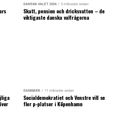
DANSKA VALET 2026
5 månader sedan
ars
Skatt, pension och dricksvatten – de
viktigaste danska valfrågorna
DANMARK
11 månader sedan
jliga
Socialdemokratiet och Venstre vill se
över
fler p-platser i Köpenhamn