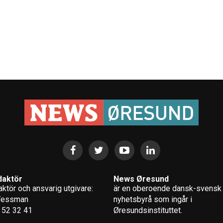
daktör
News Øresund
ktör och ansvarig utgivare:
är en oberoende dansk-svensk
Wessman
nyhets­byrå som ingår i
 52 32 41
Øresundsinstituttet.