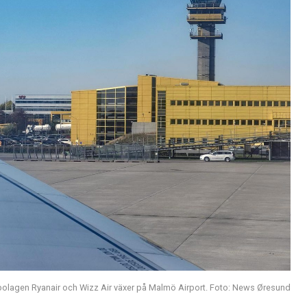
olagen Ryanair och Wizz Air växer på Malmö Airport. Foto: News Øresund