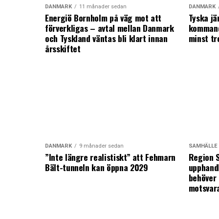
DANMARK
11 månader sedan
DANMARK
Energiö Bornholm på väg mot att
Tyska jä
förverkligas – avtal mellan Danmark
kommand
och Tyskland väntas bli klart innan
minst tr
årsskiftet
DANMARK
9 månader sedan
SAMHÄLLE
”Inte längre realistiskt” att Fehmarn
Region S
Bält-tunneln kan öppna 2029
upphandl
behöver 
motsvar