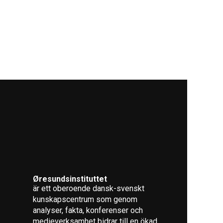
Øresundsinstituttet
är ett oberoende dansk-svenskt
kunskapscentrum som genom
analyser, fakta, konferenser och
medieverksamhet bidrar till en ökad