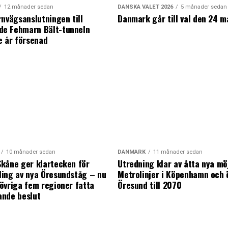
12 månader sedan
DANSKA VALET 2026
5 månader sedan
rnvägsanslutningen till
Danmark går till val den 24 m
e Fehmarn Bält-tunneln
e år försenad
10 månader sedan
DANMARK
11 månader sedan
kåne ger klartecken för
Utredning klar av åtta nya mö
ing av nya Öresundståg – nu
Metrolinjer i Köpenhamn och 
övriga fem regioner fatta
Öresund till 2070
ande beslut