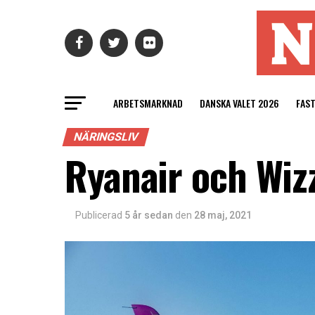
ARBETSMARKNAD
DANSKA VALET 2026
FAS
NÄRINGSLIV
Ryanair och Wiz
Publicerad
5 år sedan
den
28 maj, 2021