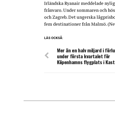
Irländska Ryanair meddelade nylige
frånvaro. Under sommaren och höst
och Zagreb. Det ungerska lågprisbo
fem destinationer från Malmö. (N
LÄS OCKSÅ:
Mer än en halv miljard i förl
under första kvartalet för
Köpenhamns flygplats i Kas