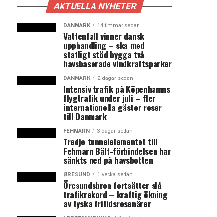
AKTUELLA NYHETER
DANMARK
14 timmar sedan
Vattenfall vinner dansk
upphandling – ska med
statligt stöd bygga två
havsbaserade vindkraftsparker
DANMARK
2 dagar sedan
Intensiv trafik på Köpenhamns
flygtrafik under juli – fler
internationella gäster reser
till Danmark
FEHMARN
3 dagar sedan
Tredje tunnelelementet till
Fehmarn Bält-förbindelsen har
sänkts ned på havsbotten
ØRESUND
1 vecka sedan
Öresundsbron fortsätter slå
trafikrekord – kraftig ökning
av tyska fritidsresenärer