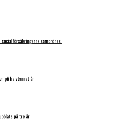
ka socialförsäkringarna samordnas
en på halvtannat år
bblats på tre år