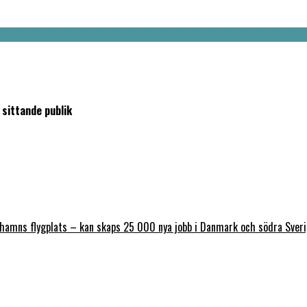
sittande publik
nhamns flygplats – kan skaps 25 000 nya jobb i Danmark och södra Sver