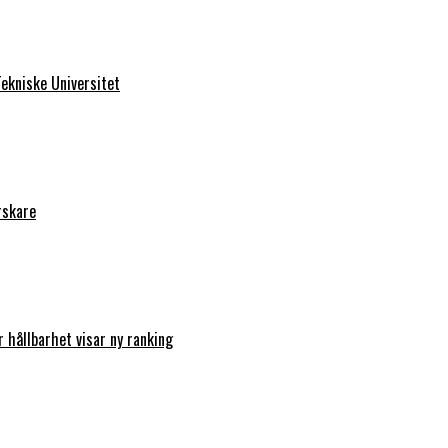
ekniske Universitet
rskare
r hållbarhet visar ny ranking