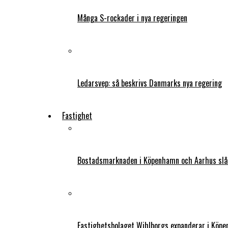
Många S-rockader i nya regeringen
Ledarsvep: så beskrivs Danmarks nya regering
Fastighet
Bostadsmarknaden i Köpenhamn och Aarhus slår
Fastighetsbolaget Wihlborgs expanderar i Köp