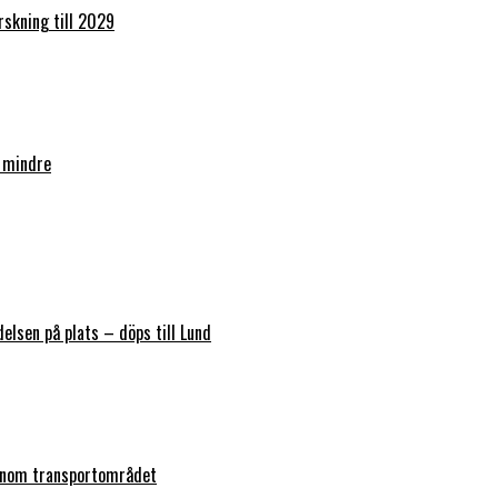
orskning till 2029
 mindre
elsen på plats – döps till Lund
 inom transportområdet