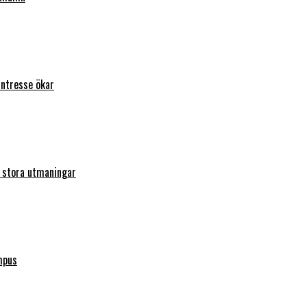
intresse ökar
r stora utmaningar
mpus