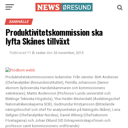
SAMHÄLLE
Produktivitetskommission ska
lyfta Skånes tillväxt
Publicerad
11 år sedan
den
20 november, 2015
Produktivitetskommissionens ledamöter. Från vänster: Britt Andresen
(Chefanalytiker Øresundsinstituttet), Pernilla Johansson (Senior
ekonom Sydsvenska Handelskammaren och kommissionens
sekreterare), Martin Andersson (Professor Lunds universitet och
Blekinge Tekniska Högskola), Ylva Hedén Westerdahl (Avdelningschef
Nationalräkenskaperna SCB), Gudmundur Kristjansson (Biträdande
näringslivschef och chef för analysenheten på Näringsliv Skåne), Lena
Sellgren (Chefanalytiker Nordea), Daniel Wiberg (Chefsekonom
Företagarna) och Johan Eklund (VD Entreprenörskapsforum och
professor samt kommissionens ordförande)