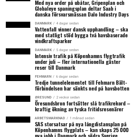
Blekinge Tekniska Högskola),
Med nya order på ubåtar, Gripenplan och
Globaleye spaningsplan deltar Saab i
Britt Andresen (chefanalytiker
danska försvarsmässan Dalo Industry Days
Øresundsinstituttet), Ylva Hedén Westerdahl
(avdelningschef nationalräkenskaperna
DANMARK
4 dagar sedan
Vattenfall vinner dansk upphandling – ska
SCB), Gudmundur Kristjansson (biträdande
med statligt stöd bygga två havsbaserade
näringslivschef och chef för analysenheten på
vindkraftsparker
Näringsliv Skåne), Lena Sellgren (chefanalytiker Nordea)
DANMARK
5 dagar sedan
samt Daniel Wiberg, (chefsekonom Företagarna).
Intensiv trafik på Köpenhamns flygtrafik
under juli – fler internationella gäster
Samarbetspartners bakom produktivitetskommissionen
reser till Danmark
är Sydsvenska Handelskammaren, Region Skåne, Malmö
FEHMARN
6 dagar sedan
stad, Lunds kommun, Helsingborgs stad, Kristianstads
Tredje tunnelelementet till Fehmarn Bält-
förbindelsen har sänkts ned på havsbotten
kommun samt Entreprenörskapsforum. Forskning,
nätverk och debatt är tre viktiga ledord i kommissionens
ØRESUND
2 veckor sedan
Öresundsbron fortsätter slå trafikrekord –
arbete som beräknas vara klart i augusti 2016. (News
kraftig ökning av tyska fritidsresenärer
Øresund)
ARBETSMARKNAD
1 månad sedan
SAS storsatsar på nya långdistansplan på
Köpenhamns flygplats – kan skaps 25 000
nya jobb i Danmark och södra Sverige