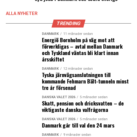
ALLA NYHETER
LÄS OCKSÅ:
TRENDING
Fortsatta diskussioner om finansieringen av danska
delen av Öresunddirekt
DANMARK
11 månader sedan
Energiö Bornholm på väg mot att
Helsingborgs största stadsutvecklingsprojekt H+ klar
förverkligas – avtal mellan Danmark
för start
och Tyskland väntas bli klart innan
årsskiftet
DANMARK
12 månader sedan
Tyska järnvägsanslutningen till
kommande Fehmarn Bält-tunneln minst
tre år försenad
DANSKA VALET 2026
5 månader sedan
Skatt, pension och dricksvatten – de
viktigaste danska valfrågorna
DANSKA VALET 2026
5 månader sedan
Danmark går till val den 24 mars
DANMARK
9 månader sedan