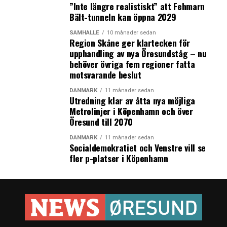
”Inte längre realistiskt” att Fehmarn
Bält-tunneln kan öppna 2029
SAMHÄLLE
10 månader sedan
Region Skåne ger klartecken för
upphandling av nya Öresundståg – nu
behöver övriga fem regioner fatta
motsvarande beslut
DANMARK
11 månader sedan
Utredning klar av åtta nya möjliga
Metrolinjer i Köpenhamn och över
Öresund till 2070
DANMARK
11 månader sedan
Socialdemokratiet och Venstre vill se
fler p-platser i Köpenhamn