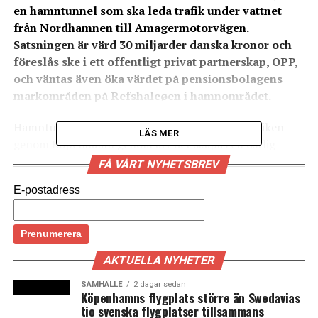
en hamntunnel som ska leda trafik under vattnet
från Nordhamnen till Amagermotorvägen.
Satsningen är värd 30 miljarder danska kronor och
föreslås ske i ett offentligt privat partnerskap, OPP,
och väntas även öka värdet på pensionsbolagens
markområden på Refshaleøen i hamnområdet.
Hamntunneln anses ha stor betydelse för biltrafiken
LÄS MER
genom Köpenhamn genom att det skapas en östlig
ringväg med start i nya utbyggnadsområdet
FÅ VÅRT NYHETSBREV
Nordhamnen och under vattnet fram till Refshaleøen
E-postadress
och vidare till Amagermotorvägen. Hamntunneln
skapar även en bättre infrastruktur kring Refsahaleøen
som tidigare rymde ett skeppsvarv och som härom året
blev känt som platsen för Eurovision Song Contest.
AKTUELLA NYHETER
(News Øresund)
SAMHÄLLE
2 dagar sedan
Läs mer: Danska pensionsbolag bjuds in att
Köpenhamns flygplats större än Swedavias
tio svenska flygplatser tillsammans
medfinansiera statlig infrastruktur