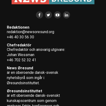
Redaktionen
redaktion@newsoresund.org
+46 40 30 56 30
Chefredaktör
Chefredaktör och ansvarig utgivare:
Johan Wessman
+46 702 52 32 41
News Øresund
är en oberoende dansk-svensk
nyhets­byrå som ingår i
Øresundsinstituttet.
Øresundsinstituttet
är ett oberoende dansk-svenskt
kunskapscentrum som genom
analyser, fakta, konferenser och