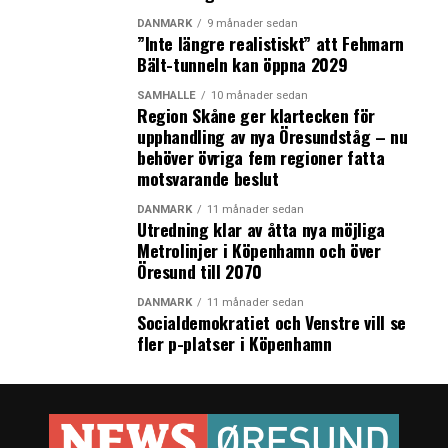
DANMARK
9 månader sedan
”Inte längre realistiskt” att Fehmarn
Bält-tunneln kan öppna 2029
SAMHÄLLE
10 månader sedan
Region Skåne ger klartecken för
upphandling av nya Öresundståg – nu
behöver övriga fem regioner fatta
motsvarande beslut
DANMARK
11 månader sedan
Utredning klar av åtta nya möjliga
Metrolinjer i Köpenhamn och över
Öresund till 2070
DANMARK
11 månader sedan
Socialdemokratiet och Venstre vill se
fler p-platser i Köpenhamn