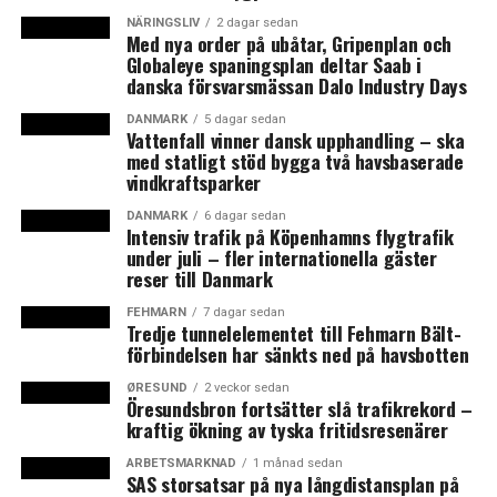
NÄRINGSLIV
2 dagar sedan
Med nya order på ubåtar, Gripenplan och
LÄS OCKSÅ:
Globaleye spaningsplan deltar Saab i
danska försvarsmässan Dalo Industry Days
Dansk ekonomi på väg in i högkonjunktur –
Nationalbanken varnar för överhettning på
DANMARK
5 dagar sedan
arbetsmarknaden
Vattenfall vinner dansk upphandling – ska
med statligt stöd bygga två havsbaserade
Halverad väntetid till operationer
vindkraftsparker
DANMARK
6 dagar sedan
Intensiv trafik på Köpenhamns flygtrafik
under juli – fler internationella gäster
reser till Danmark
FEHMARN
7 dagar sedan
Tredje tunnelelementet till Fehmarn Bält-
förbindelsen har sänkts ned på havsbotten
ØRESUND
2 veckor sedan
Öresundsbron fortsätter slå trafikrekord –
kraftig ökning av tyska fritidsresenärer
ARBETSMARKNAD
1 månad sedan
SAS storsatsar på nya långdistansplan på