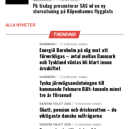
NÄRINGSLIV
1 månad sedan
På tisdag presenterar SAS vd en ny
storsatsning på Köpenhamns flygplats
ALLA NYHETER
TRENDING
DANMARK
11 månader sedan
Energiö Bornholm på väg mot att
förverkligas – avtal mellan Danmark
och Tyskland väntas bli klart innan
årsskiftet
DANMARK
12 månader sedan
Tyska järnvägsanslutningen till
kommande Fehmarn Bält-tunneln minst
tre år försenad
DANSKA VALET 2026
5 månader sedan
Skatt, pension och dricksvatten – de
viktigaste danska valfrågorna
DANSKA VALET 2026
5 månader sedan