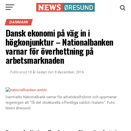
DANMARK
Dansk ekonomi på väg in i
högkonjunktur – Nationalbanken
varnar för överhettning på
arbetsmarknaden
Publicerad
10 år sedan
den
9 december, 2016
Danmarks Nationalbank varnar för arbetskraftsbrist och uppmanar
regeringen att ”få det strukturella offentliga saldot i balans”. Foto:
News Øresund