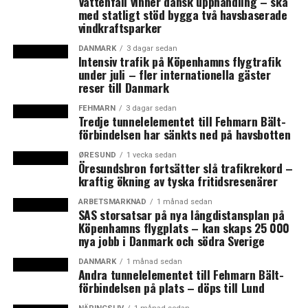
Vattenfall vinner dansk upphandling – ska
exportinriktade nation som Danmark.
med statligt stöd bygga två havsbaserade
vindkraftsparker
Lars Rohde pekar på att den danska BNP-tillväxten
främst drivs på av en ökad privat konsumtion i år men
DANMARK
3 dagar sedan
Intensiv trafik på Köpenhamns flygtrafik
att tillväxten kommande år i ökad utsträckning kommer
under juli – fler internationella gäster
från en ökad export. Nationalbankens prognos över den
reser till Danmark
ekonomiska tillväxten (BNP) pekar på en tillväxt på 1,0
FEHMARN
3 dagar sedan
procent i år följt av 1,4 respektive 1,5 procent under de
Tredje tunnelelementet till Fehmarn Bält-
kommande två åren. Det innebär en mindre
förbindelsen har sänkts ned på havsbotten
nedjustering jämfört den senaste prognosen från
ØRESUND
1 vecka sedan
september. (News Øresund)
Öresundsbron fortsätter slå trafikrekord –
kraftig ökning av tyska fritidsresenärer
LÄS OCKSÅ:
ARBETSMARKNAD
1 månad sedan
SAS storsatsar på nya långdistansplan på
Lego inleder generationsskifte och byter vd
Köpenhamns flygplats – kan skaps 25 000
nya jobb i Danmark och södra Sverige
Pensionsbolag beredda att satsa 30 miljarder i
Köpenhamns hamntunnel
DANMARK
1 månad sedan
Andra tunnelelementet till Fehmarn Bält-
förbindelsen på plats – döps till Lund