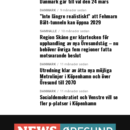
Danmark går till val den 24 mars
DANMARK
9 månader sedan
”Inte längre realistiskt” att Fehmarn
Bält-tunneln kan öppna 2029
SAMHÄLLE
10 månader sedan
Region Skåne ger klartecken för
upphandling av nya Öresundståg – nu
behöver övriga fem regioner fatta
motsvarande beslut
DANMARK
11 månader sedan
Utredning klar av åtta nya möjliga
Metrolinjer i Köpenhamn och över
Öresund till 2070
DANMARK
11 månader sedan
Socialdemokratiet och Venstre vill se
fler p-platser i Köpenhamn