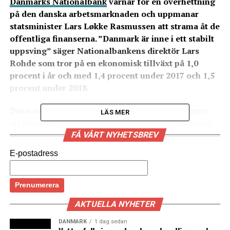
Danmarks Nationalbank
varnar för en överhettning
på den danska arbetsmarknaden och uppmanar
statsminister Lars Løkke Rasmussen att strama åt de
offentliga finanserna. ”Danmark är inne i ett stabilt
uppsving” säger Nationalbankens direktör Lars
Rohde som tror på en ekonomisk tillväxt på 1,0
procent i år och med 1,4 procent under 2017 och 1,5
procent under 2018.
Danmarks Nationalbanks direktör Lars Rohde uppger
LÄS MER
att dansk ekonomi är på väg in i en högkonjunktur och
varnar för brist på arbetskraft och för att Köpenhamns
FÅ VÅRT NYHETSBREV
bostadsmarknad är känslig för räntehöjningar med
E-postadress
tanke på de högt uppskruvade bostadspriserna.
Hoten mot dansk ekonomi ser han i form av brist på
arbetskraft, höga bostadspriser och en bostadsmarknad
AKTUELLA NYHETER
som är känslig för plötsliga räntehopp. Även ett ökat
internationellt motstånd mot frihandel kan beröra en
DANMARK
1 dag sedan