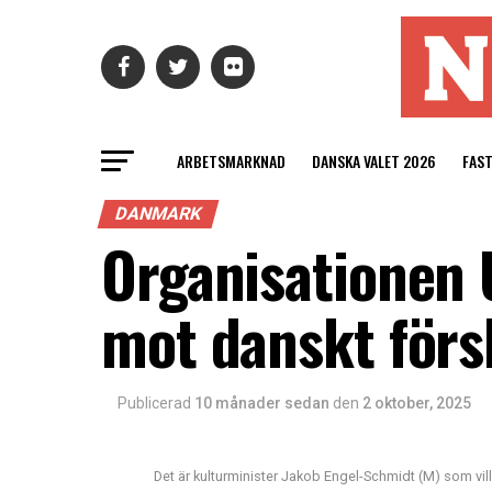
ARBETSMARKNAD
DANSKA VALET 2026
FAS
DANMARK
Organisationen U
mot danskt för
Publicerad
10 månader sedan
den
2 oktober, 2025
Det är kulturminister Jakob Engel-Schmidt (M) som 