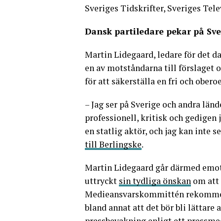
Sveriges Tidskrifter, Sveriges Tel
Dansk partiledare pekar på Sv
Martin Lidegaard, ledare för det da
en av motståndarna till förslaget o
för att säkerställa en fri och obero
– Jag ser på Sverige och andra lände
professionell, kritisk och
gedigen
en statlig aktör, och jag kan inte se
till Berlingske
.
Martin Lidegaard går därmed emot
uttryckt
sin tydliga önskan
om att 
Medieansvarskommittén rekommend
bland annat att det bör bli lättare 
pressbevakning enligt ett pressme