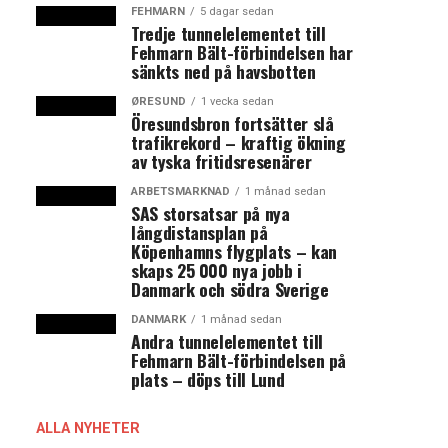
FEHMARN
5 dagar sedan
Tredje tunnelelementet till
Fehmarn Bält-förbindelsen har
sänkts ned på havsbotten
ØRESUND
1 vecka sedan
Öresundsbron fortsätter slå
trafikrekord – kraftig ökning
av tyska fritidsresenärer
ARBETSMARKNAD
1 månad sedan
SAS storsatsar på nya
långdistansplan på
Köpenhamns flygplats – kan
skaps 25 000 nya jobb i
Danmark och södra Sverige
DANMARK
1 månad sedan
Andra tunnelelementet till
Fehmarn Bält-förbindelsen på
plats – döps till Lund
ALLA NYHETER