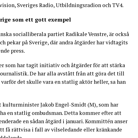
evision, Sveriges Radio, Utbildningsradion och TV4.
erige som ett gott exempel
nska socialliberala partiet Radikale Venstre, är också
ch pekar på Sverige, där andra åtgärder har vidtagits
ende press.
r som har tagit initiativ och åtgärder för att stärka
journalistik. De har alla avstått från att göra det till
 varför det skulle vara en statlig aktör heller, sa han
 kulturminister Jakob Engel-Smidt (M), som har
ha en statlig ombudsman. Detta kommer efter att
erade en sådan åtgärd i januari. Kommittén anser
att få rättvisa i fall av vilseledande eller kränkande
ddelande.