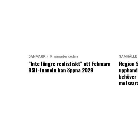
DANMARK
9 månader sedan
SAMHÄLLE
”Inte längre realistiskt” att Fehmarn
Region S
Bält-tunneln kan öppna 2029
upphandl
behöver 
motsvar