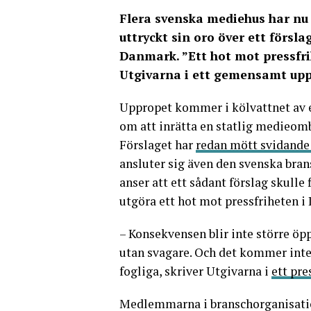
Flera svenska mediehus har nu 
uttryckt sin oro över ett förs
Danmark. ”Ett hot mot pressfr
Utgivarna i ett gemensam
t
upp
Uppropet kommer i kölvattnet av 
om att inrätta en statlig medieom
Förslaget har
redan mött svidande 
ansluter sig även den svenska bran
anser att ett sådant förslag skulle
utgöra ett hot mot pressfriheten i
– Konsekvensen blir inte större öpp
utan svagare. Och det kommer inte
fogliga, skriver Utgivarna i
ett pr
Medlemmarna i branschorganisatio