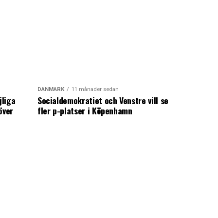
DANMARK
11 månader sedan
jliga
Socialdemokratiet och Venstre vill se
över
fler p-platser i Köpenhamn