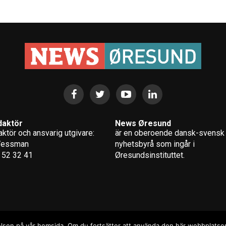
daktör
News Øresund
ktör och ansvarig utgivare:
är en oberoende dansk-svensk
Wessman
nyhets­byrå som ingår i
 52 32 41
Øresundsinstituttet.
levelsen på vår hemsida. Om du fortsätter att använda den här webbplats
ht © 2017 Zox News Theme. Theme by MVP Themes, powered by Wo