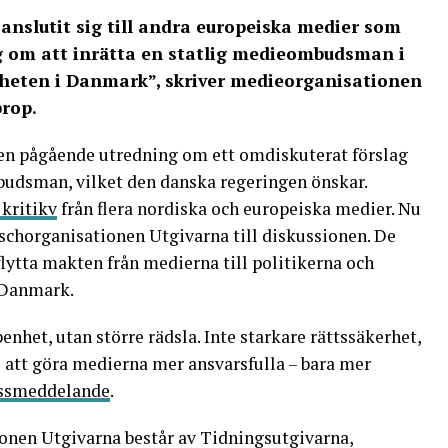
anslutit sig till andra europeiska medier som
lag om att inrätta en statlig medieombudsman i
iheten i Danmark”, skriver medieorganisationen
rop.
en pågående utredning om ett omdiskuterat förslag
budsman, vilket den danska regeringen önskar.
kritikv
från flera nordiska och europeiska medier. Nu
schorganisationen Utgivarna till diskussionen. De
 flytta makten från medierna till politikerna och
 Danmark.
enhet, utan större rädsla. Inte starkare rättssäkerhet,
 att göra medier
na
mer ansvarsfulla – bara mer
essmeddelande
.
nen Utgivarna består av Tidningsutgivarna,