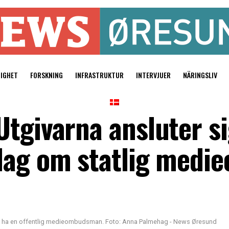
TIGHET
FORSKNING
INFRASTRUKTUR
INTERVJUER
NÄRINGSLIV
tgivarna ansluter si
slag om statlig med
vill ha en offentlig medieombudsman. Foto: Anna Palmehag - News Øresund