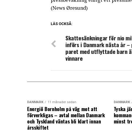
(News Øresund)
LÄS OCKSÅ:
Skattesänkningar för nio mi
införs i Danmark nästa år – 
paret med utflyttade barn ä
vinnare
DANMARK
11 månader sedan
DANMARK
Energiö Bornholm på väg mot att
Tyska jä
förverkligas – avtal mellan Danmark
kommand
och Tyskland väntas bli klart innan
minst tr
årsskiftet