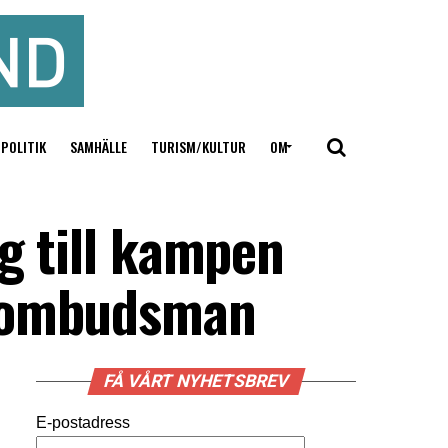
POLITIK
SAMHÄLLE
TURISM/KULTUR
OM
g till kampen
ieombudsman
FÅ VÅRT NYHETSBREV
E-postadress