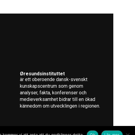
Øresundsinstituttet
är ett oberoende dansk-svenskt
kunskapscentrum som genom
analyser, fakta, konferenser och
medieverksamhet bidrar till en ökad
kännedom om utvecklingen i regionen.
en kommer vi att anta att du godkänner detta.
Ok
Läs mer
rdPress.