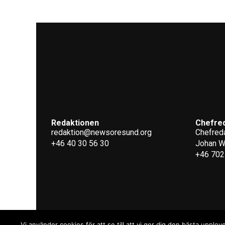
Redaktionen
Chefre
redaktion@newsoresund.org
Chefreda
+46 40 30 56 30
Johan 
+46 702
Vi använder cookies för att se till att vi ger dig den bästa upp
Copyrig