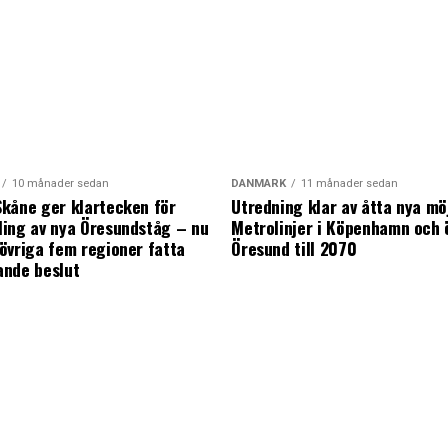
10 månader sedan
DANMARK
11 månader sedan
kåne ger klartecken för
Utredning klar av åtta nya mö
ing av nya Öresundståg – nu
Metrolinjer i Köpenhamn och 
övriga fem regioner fatta
Öresund till 2070
ande beslut