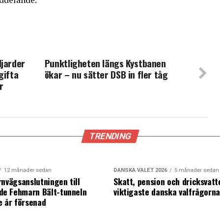
ljarder
Punktligheten längs Kystbanen
gifta
ökar – nu sätter DSB in fler tåg
r
TRENDING
12 månader sedan
DANSKA VALET 2026
5 månader sedan
rnvägsanslutningen till
Skatt, pension och dricksvatt
e Fehmarn Bält-tunneln
viktigaste danska valfrågorn
e år försenad