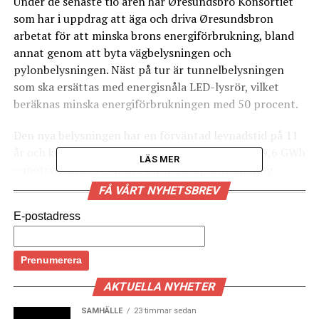
Under de senaste tio åren har Øresundsbro Konsortiet
som har i uppdrag att äga och driva Øresundsbron
arbetat för att minska brons energiförbrukning, bland
annat genom att byta vägbelysningen och
pylonbelysningen. Näst på tur är tunnelbelysningen
som ska ersättas med energisnåla LED-lysrör, vilket
beräknas minska energiförbrukningen med 50 procent.
Den nya belysningen har en förväntad levnadstid på 11
år och kommer generera en energibesparing på 9,6 GWh
LÄS MER
– motsvarande 50 villors värmepumpsanvändning
under samma tidsperiod. Dessutom behöver inte
FÅ VÅRT NYHETSBREV
armaturen som belysningen är monterad på, som
E-postadress
installerades när bron byggdes år 2000, bytas ut då den
enligt Øresundsbro Konsortiet är välbehållen.
Bengt Hergart som är anläggningsdirektör vid
Øresundsbro Konsortiet menar att belysningsbytet och
AKTUELLA NYHETER
det faktum att armaturen kan hänga kvar är positivt ur
SAMHÄLLE
23 timmar sedan