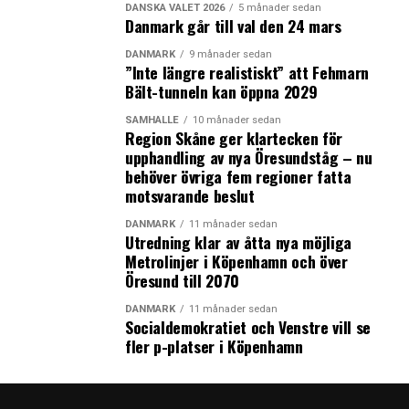
DANSKA VALET 2026
5 månader sedan
Danmark går till val den 24 mars
DANMARK
9 månader sedan
”Inte längre realistiskt” att Fehmarn
Bält-tunneln kan öppna 2029
SAMHÄLLE
10 månader sedan
Region Skåne ger klartecken för
upphandling av nya Öresundståg – nu
behöver övriga fem regioner fatta
motsvarande beslut
DANMARK
11 månader sedan
Utredning klar av åtta nya möjliga
Metrolinjer i Köpenhamn och över
Öresund till 2070
DANMARK
11 månader sedan
Socialdemokratiet och Venstre vill se
fler p-platser i Köpenhamn