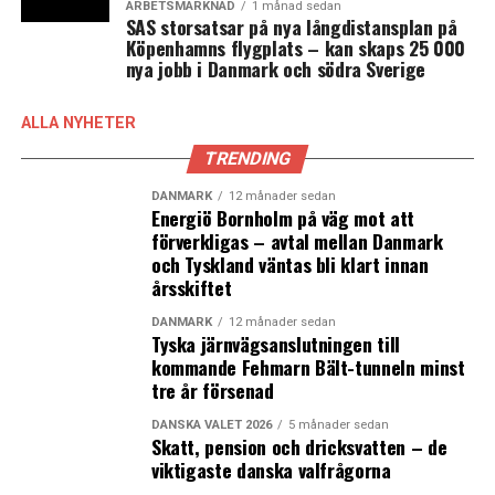
Öresundsbron – tiominuterstrafik som planerat i mitten
ARBETSMARKNAD
1 månad sedan
av december
SAS storsatsar på nya långdistansplan på
Köpenhamns flygplats – kan skaps 25 000
nya jobb i Danmark och södra Sverige
ALLA NYHETER
TRENDING
DANMARK
12 månader sedan
Energiö Bornholm på väg mot att
förverkligas – avtal mellan Danmark
och Tyskland väntas bli klart innan
årsskiftet
DANMARK
12 månader sedan
Tyska järnvägsanslutningen till
kommande Fehmarn Bält-tunneln minst
tre år försenad
DANSKA VALET 2026
5 månader sedan
Skatt, pension och dricksvatten – de
viktigaste danska valfrågorna