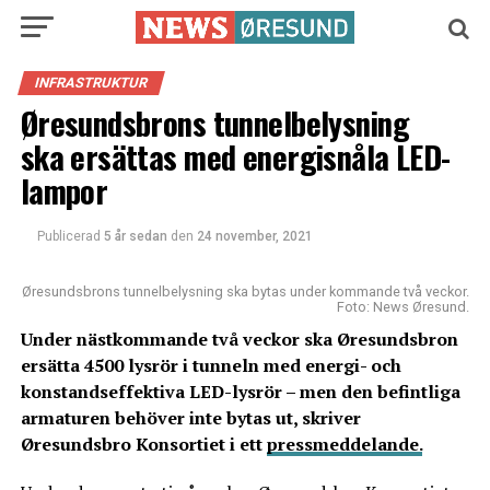
INFRASTRUKTUR
Øresundsbrons tunnelbelysning
ska ersättas med energisnåla LED-
lampor
Publicerad
5 år sedan
den
24 november, 2021
Øresundsbrons tunnelbelysning ska bytas under kommande två veckor.
Foto: News Øresund.
Under nästkommande två veckor ska Øresundsbron
ersätta 4500 lysrör i tunneln med energi- och
konstandseffektiva LED-lysrör – men den befintliga
armaturen behöver inte bytas ut, skriver
Øresundsbro Konsortiet i ett
pressmeddelande.