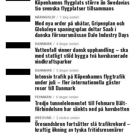
ett hållbarhetsperspektiv.
Köpenhamns flygplats större än Swedavias
tio svenska flygplatser tillsammans
– Först om elva år räknar vi med att nästa byte behöver
NÄRINGSLIV
1 dag sedan
ske, vilket gör detta till ännu en hållbar investering på
Med nya order på ubåtar, Gripenplan och
Globaleye spaningsplan deltar Saab i
förbindelsen utifrån flera perspektiv, säger han i
danska försvarsmässan Dalo Industry Days
pressmeddelandet.
DANMARK
4 dagar sedan
Vattenfall vinner dansk upphandling – ska
Belysningsbytet kommer genomföras under
med statligt stöd bygga två havsbaserade
sammanlagt åtta nätter under vecka 48 och 49, förlagt
vindkraftsparker
från måndag till torsdag mellan klockan 20.00-05.30.
Arbetet kommer först ske i riktning mot Danmark under
DANMARK
5 dagar sedan
Intensiv trafik på Köpenhamns flygtrafik
vecka 48 och kommande vecka i riktning mot Sverige.
under juli – fler internationella gäster
(News Øresund).
reser till Danmark
FEHMARN
6 dagar sedan
Tredje tunnelelementet till Fehmarn Bält-
LÄS OCKSÅ:
förbindelsen har sänkts ned på havsbotten
Passagerare på Snälltåget väcks mitt i natten av dansk
gränspolis vid dansk-tyska gränsen
ØRESUND
2 veckor sedan
Öresundsbron fortsätter slå trafikrekord –
kraftig ökning av tyska fritidsresenärer
Ingen rusning till Skånetrafikens extrabussar över