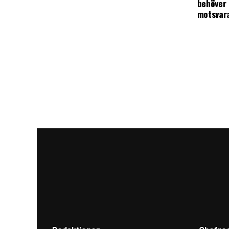
behöver 
motsvar