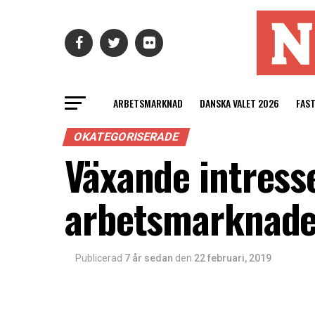
ARBETSMARKNAD
DANSKA VALET 2026
FAS
OKATEGORISERADE
Växande intress
arbetsmarknade
Publicerad
7 år sedan
den
22 februari, 2019