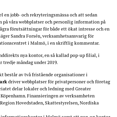
mpel en jobb- och rekryteringsmässa och att sedan
n på våra webbplatser och personlig information på
ågra förutsättningar för både ett ökat intresse och en
säger Sandra Forsén, verksamhetsansvarig för
tionscentret i Malmö, i en skriftlig kommentar.
ddirekts nya kontor, en så kallad pop-up filial, i
r tredje måndag under 2019.
 består av två fristående organisationer i
ark
driver webbplatser för privatpersoner och företag
iatet delar lokaler och ledning med Greater
 Köpenhamn. Finansieringen av verksamheten
 Region Hovedstaden, Skattestyrelsen, Nordiska
t informationskontor i Malmö samt ett pop-up kontor