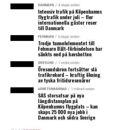
DANMARK
4 dagar sedan
Intensiv trafik på Köpenhamns
flygtrafik under juli – fler
internationella gäster reser
till Danmark
FEHMARN
5 dagar sedan
Tredje tunnelelementet till
Fehmarn Bält-förbindelsen har
sänkts ned på havsbotten
ØRESUND
1 vecka sedan
Öresundsbron fortsätter slå
trafikrekord – kraftig ökning
av tyska fritidsresenärer
ARBETSMARKNAD
1 månad sedan
SAS storsatsar på nya
långdistansplan på
Köpenhamns flygplats – kan
skaps 25 000 nya jobb i
Danmark och södra Sverige