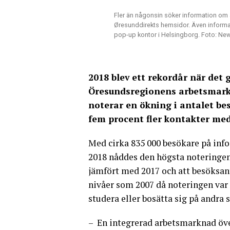
Fler än någonsin söker information om
Øresunddirekts hemsidor. Även informati
pop-up kontor i Helsingborg. Foto: N
2018 blev ett rekordår när det 
Öresundsregionens arbetsmar
noterar en ökning i antalet b
fem procent fler kontakter med
Med cirka 835 000 besökare på in
2018 nåddes den högsta noteringen
jämfört med 2017 och att besöksan
nivåer som 2007 då noteringen var 
studera eller bosätta sig på andra 
– En integrerad arbetsmarknad öve