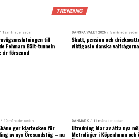
TRENDING
12 månader sedan
DANSKA VALET 2026
5 månader sedan
rnvägsanslutningen till
Skatt, pension och dricksvatt
e Fehmarn Bält-tunneln
viktigaste danska valfrågorn
e år försenad
10 månader sedan
DANMARK
11 månader sedan
kåne ger klartecken för
Utredning klar av åtta nya mö
ing av nya Öresundståg – nu
Metrolinjer i Köpenhamn och 