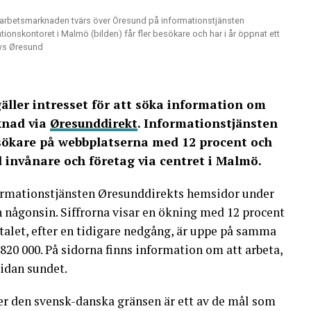
 arbetsmarknaden tvärs över Öresund på informationstjänsten
onskontoret i Malmö (bilden) får fler besökare och har i år öppnat ett
ews Øresund
gäller intresset för att söka information om
knad via
Øresunddirekt
. Informationstjänsten
esökare på webbplatserna med 12 procent och
 invånare och företag via centret i Malmö.
formationstjänsten Øresunddirekts hemsidor under
 någonsin. Siffrorna visar en ökning med 12 procent
talet, efter en tidigare nedgång, är uppe på samma
820 000. På sidorna finns information om att arbeta,
sidan sundet.
r den svensk-danska gränsen är ett av de mål som