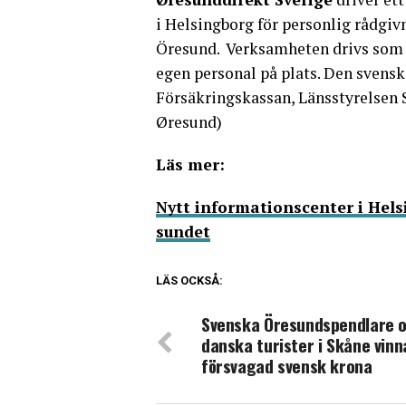
i Helsingborg för personlig rådgiv
Öresund. Verksamheten drivs som 
egen personal på plats. Den svens
Försäkringskassan, Länsstyrelsen 
Øresund)
Läs mer:
Nytt informationscenter i Hels
sundet
LÄS OCKSÅ:
Svenska Öresundspendlare 
danska turister i Skåne vinn
försvagad svensk krona