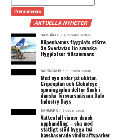
AKTUELLA NYHETER
SAMHÄLLE
4 minuter sedan
Köpenhamns flygplats större
än Swedavias tio svenska
flygplatser tillsammans
NÄRINGSLIV
4 timmar sedan
Med nya order på ubåtar,
Gripenplan och Globaleye
spaningsplan deltar Saab i
danska försvarsmässan Dalo
Industry Days
DANMARK
3 dagar sedan
Vattenfall vinner dansk
upphandling – ska med
statligt stöd bygga två
havsbaserade vindkraftsparker