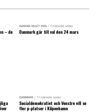
DANSKA VALET 2026
5 månader sedan
en – de
Danmark går till val den 24 mars
a
DANMARK
11 månader sedan
jliga
Socialdemokratiet och Venstre vill se
över
fler p-platser i Köpenhamn