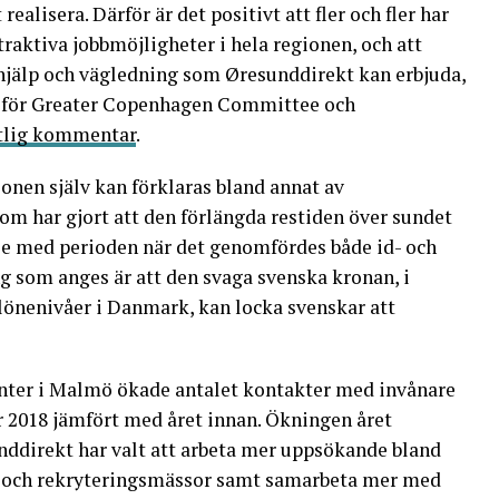
ealisera. Därför är det positivt att fler och fler har
ttraktiva jobbmöjligheter i hela regionen, och att
jälp och vägledning som Øresunddirekt kan erbjuda,
ef för Greater Copenhagen Committee och
ftlig kommentar
.
ionen själv kan förklaras bland annat av
om har gjort att den förlängda restiden över sundet
lse med perioden när det genomfördes både id- och
ng som anges är att den svaga svenska kronan, i
önenivåer i Danmark, kan locka svenskar att
nter i Malmö ökade antalet kontakter med invånare
 2018 jämfört med året innan. Ökningen året
nddirekt har valt att arbeta mer uppsökande bland
b- och rekryteringsmässor samt samarbeta mer med