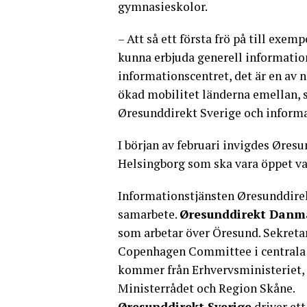
gymnasieskolor.
– Att så ett första frö på till exe
kunna erbjuda generell informatio
informationscentret, det är en av n
ökad mobilitet länderna emellan, 
Øresunddirekt Sverige och informa
I början av februari invigdes Øresun
Helsingborg som ska vara öppet va
Informationstjänsten Øresunddirekt
samarbete.
Øresunddirekt Danm
som arbetar över Öresund. Sekretar
Copenhagen Committee i centrala
kommer från Erhvervsministeriet,
Ministerrådet och Region Skåne.
Øresunddirekt Sverige
driver et