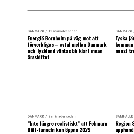
DANMARK
11 månader sedan
DANMARK
Energiö Bornholm på väg mot att
Tyska jä
förverkligas – avtal mellan Danmark
kommand
och Tyskland väntas bli klart innan
minst tr
årsskiftet
DANMARK
9 månader sedan
SAMHÄLLE
”Inte längre realistiskt” att Fehmarn
Region S
Bält-tunneln kan öppna 2029
upphandl