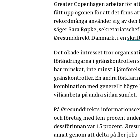
Greater Copenhagen arbetar för att r
fått upp ögonen för att det finns a
rekordmånga använder sig av den h
säger Sara Røpke, sekretariatsch
Øresunddirekt Danmark, i en
skri
Det ökade intresset tror organisat
förändringarna i gränskontrollen s
har minskat, inte minst i jämföre
gränskontroller. En andra förklari
kombination med generellt högre l
viljaarbeta på andra sidan sundet.
På Øresunddirekts informationsce
och företag med fem procent under
dessförinnan var 15 procent. Øresu
annat genom att delta på fler job