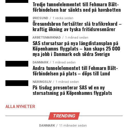
Tredje tunnelelementet till Fehmarn Bält-
på att den danska kronan till skillnad från den svenska
förbindelsen har sänkts ned på havsbotten
kronan är knuten till euron.
ØRESUND
1 vecka sedan
Öresundsbron fortsätter slå trafikrekord –
Under tisdagen kom
SCB
med siffror för
kraftig ökning av tyska fritidsresenärer
januariinflationen, som visade sig vara lägre än många
förutspått. KPIF, som även Riksbanken använder för att
ARBETSMARKNAD
1 månad sedan
SAS storsatsar på nya långdistansplan på
mäta inflationsmålet, sjönk med en procent från
Köpenhamns flygplats – kan skaps 25 000
december till januari och landade på 2,0 procent.
nya jobb i Danmark och södra Sverige
Riksbanken hade i sin senaste prognos spått en inflation
DANMARK
1 månad sedan
på 2,4 procent och analytikernas bud låg på i
Andra tunnelelementet till Fehmarn Bält-
genomsnitt 2,3 procent. Den oväntat låga inflationen
förbindelsen på plats – döps till Lund
fick direkt konsekvenser för svenska kronans värde, som
NÄRINGSLIV
1 månad sedan
samma dag sjönk mot både den amerikanska dollarn och
På tisdag presenterar SAS vd en ny
storsatsning på Köpenhamns flygplats
euron. Under tisdagen noterades det svagaste värdet
mot dollarn på 16 år, det uppger
Dagens Nyheter
.
Många hade förutspått att en räntehöjning skulle ske
ALLA NYHETER
till hösten, vilket inflationen nu inte bedöms stötta. Det
TRENDING
gör den svenska kronan mindre intressant att investera
i. (News Øresund)
DANMARK
11 månader sedan