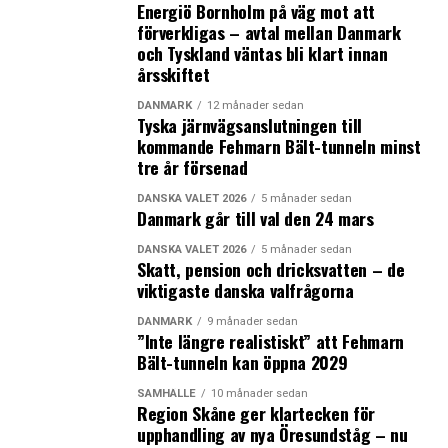
Energiö Bornholm på väg mot att
förverkligas – avtal mellan Danmark
och Tyskland väntas bli klart innan
LÄS OCKSÅ:
årsskiftet
Växande intresse för information om arbetsmarknaden
över Öresund
DANMARK
12 månader sedan
Tyska järnvägsanslutningen till
Dansk Folkeparti vill införa gränskontroll vid dansk-
kommande Fehmarn Bält-tunneln minst
svenska gränsen
tre år försenad
DANSKA VALET 2026
5 månader sedan
Danmark går till val den 24 mars
DANSKA VALET 2026
5 månader sedan
Skatt, pension och dricksvatten – de
viktigaste danska valfrågorna
DANMARK
9 månader sedan
”Inte längre realistiskt” att Fehmarn
Bält-tunneln kan öppna 2029
SAMHÄLLE
10 månader sedan
Region Skåne ger klartecken för
upphandling av nya Öresundståg – nu