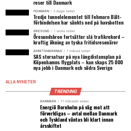
reser till Danmark
Källa: Børsen
FEHMARN
5 dagar sedan
Tredje tunnelelementet till Fehmarn Bält-
förbindelsen har sänkts ned på havsbotten
ØRESUND
1 vecka sedan
LÄS OCKSÅ:
Öresundsbron fortsätter slå trafikrekord –
kraftig ökning av tyska fritidsresenärer
Växande e-handel får IKEA att avvakta med nytt varuhus
i Esbjerg
ARBETSMARKNAD
1 månad sedan
SAS storsatsar på nya långdistansplan på
Antalet arbetslösa fortsätter sjunka i Danmark – men
Köpenhamns flygplats – kan skaps 25 000
nya jobb i Danmark och södra Sverige
fortsatt hög för 25-29-åringar
ALLA NYHETER
TRENDING
DANMARK
11 månader sedan
Energiö Bornholm på väg mot att
förverkligas – avtal mellan Danmark
och Tyskland väntas bli klart innan
årsskiftet