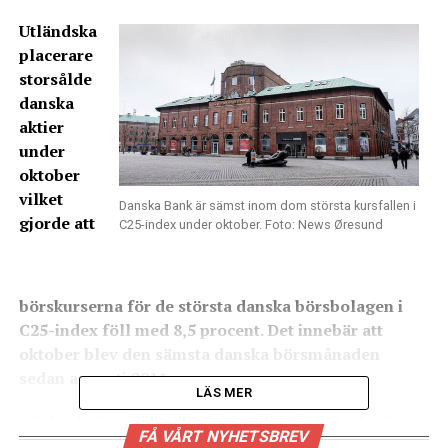
Utländska
placerare
storsålde
danska
aktier
under
oktober
vilket
Danska Bank är sämst inom dom största kursfallen i
gjorde att
C25-index under oktober. Foto: News Øresund
börskurserna för de största danska börsbolagen i
C25-index föll med 8,5 procent. Det innebär att
oktober blev den sämsta danska börsmånaden
sedan augusti 2011.
LÄS MER
– Utlandet har varit massiva nettosäljare i danska aktier,
FÅ VÅRT NYHETSBREV
säger Mads Zink, chefhandlare på Danske Markets till