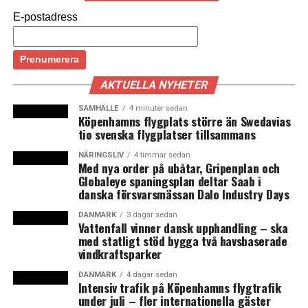
Börsen.
E-postadress
Han noterar att det utländska nettoförsäljningarna
bland annat berört danska börsbolag som Vestas, Novo
Nordisk och Ambu. De utländska investerarna äger
enligt statistik från Nationalbanken 50,4 procent av
AKTUELLA NYHETER
aktierna i de börsnoterade danska bolagen. (News
SAMHÄLLE
4 minuter sedan
Øresund)
Köpenhamns flygplats större än Swedavias
tio svenska flygplatser tillsammans
De största kursfallen i C25-index under oktober
NÄRINGSLIV
4 timmar sedan
-25% Danske Bank
Med nya order på ubåtar, Gripenplan och
-23% Lundbeck
Globaleye spaningsplan deltar Saab i
danska försvarsmässan Dalo Industry Days
-17% Nordea
-14% Jyske Bank
DANMARK
3 dagar sedan
Vattenfall vinner dansk upphandling – ska
-13% FLSmidth
med statligt stöd bygga två havsbaserade
vindkraftsparker
Så här gick de olika börserna under oktober
-8,5% Köpenhamn Nasdaq C25 index
DANMARK
4 dagar sedan
Intensiv trafik på Köpenhamns flygtrafik
-7% Stockholm Nasdaq 30 index
under juli – fler internationella gäster
-6% Tyska Dax-index