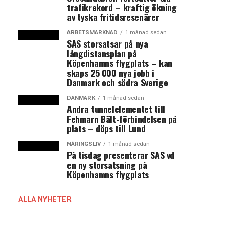
trafikrekord – kraftig ökning
av tyska fritidsresenärer
ARBETSMARKNAD
1 månad sedan
SAS storsatsar på nya
långdistansplan på
Köpenhamns flygplats – kan
skaps 25 000 nya jobb i
Danmark och södra Sverige
DANMARK
1 månad sedan
Andra tunnelelementet till
Fehmarn Bält-förbindelsen på
plats – döps till Lund
NÄRINGSLIV
1 månad sedan
På tisdag presenterar SAS vd
en ny storsatsning på
Köpenhamns flygplats
ALLA NYHETER