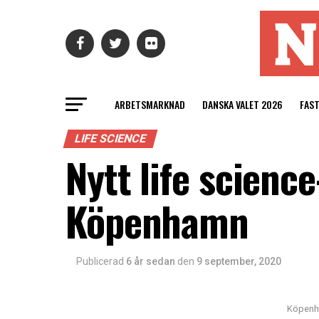
ARBETSMARKNAD
DANSKA VALET 2026
FAS
LIFE SCIENCE
Nytt life scienc
Köpenhamn
Publicerad
6 år sedan
den
9 september, 2020
Köpenha