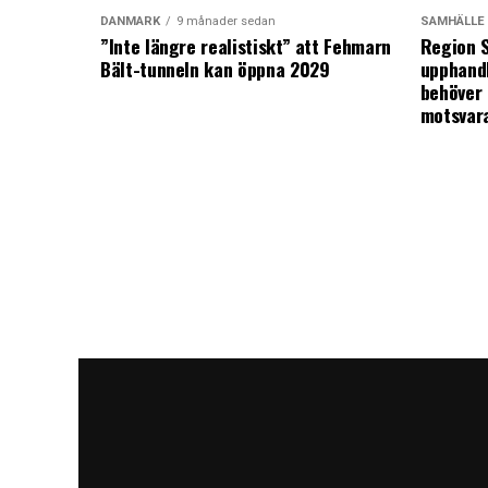
DANMARK
9 månader sedan
SAMHÄLLE
”Inte längre realistiskt” att Fehmarn
Region S
Bält-tunneln kan öppna 2029
upphandl
behöver 
motsvar