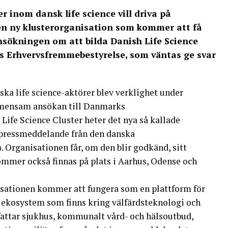
r inom dansk life science vill driva på
n ny klusterorganisation som kommer att få
nsökningen om att bilda Danish Life Science
ks Erhvervsfremmebestyrelse, som väntas ge svar
ska life science-aktörer blev verklighet under
emensam ansökan till Danmarks
ife Science Cluster heter det nya så kallade
t pressmeddelande från den danska
 Organisationen får, om den blir godkänd, sitt
mer också finnas på plats i Aarhus, Odense och
isationen kommer att fungera som en plattform för
t ekosystem som finns kring välfärdsteknologi och
fattar sjukhus, kommunalt vård- och hälsoutbud,