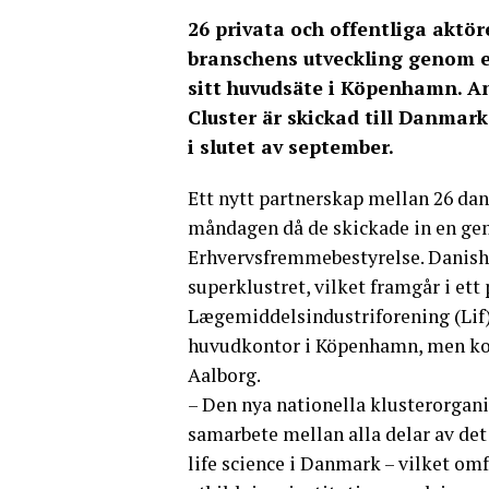
26 privata och offentliga aktöre
branschens utveckling genom e
sitt huvudsäte i Köpenhamn. A
Cluster är skickad till Danmar
i slutet av september.
Ett nytt partnerskap mellan 26 dan
måndagen då de skickade in en g
Erhvervsfremmebestyrelse. Danish L
superklustret, vilket framgår i et
Lægemiddelsindustriforening (Lif).
huvudkontor i Köpenhamn, men kom
Aalborg.
– Den nya nationella klusterorgan
samarbete mellan alla delar av de
life science i Danmark – vilket om