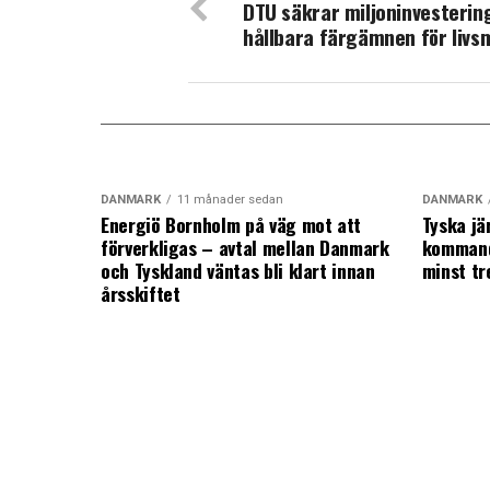
DTU säkrar miljoninvestering 
hållbara färgämnen för livs
DANMARK
11 månader sedan
DANMARK
Energiö Bornholm på väg mot att
Tyska jä
förverkligas – avtal mellan Danmark
kommand
och Tyskland väntas bli klart innan
minst tr
årsskiftet