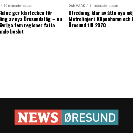
10 månader sedan
DANMARK
11 månader sedan
kåne ger klartecken för
Utredning klar av åtta nya mö
ing av nya Öresundståg – nu
Metrolinjer i Köpenhamn och 
övriga fem regioner fatta
Öresund till 2070
ande beslut