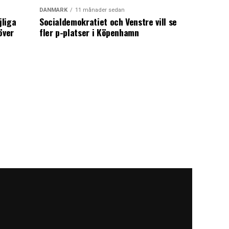
DANMARK
11 månader sedan
jliga
Socialdemokratiet och Venstre vill se
över
fler p-platser i Köpenhamn