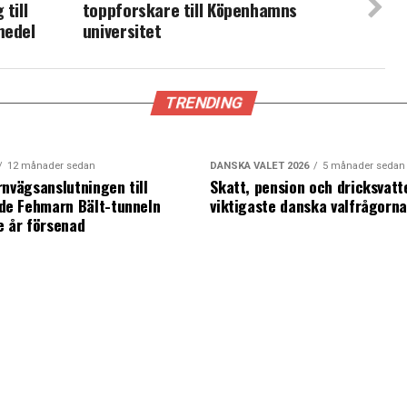
till
toppforskare till Köpenhamns
medel
universitet
TRENDING
12 månader sedan
DANSKA VALET 2026
5 månader sedan
rnvägsanslutningen till
Skatt, pension och dricksvatt
e Fehmarn Bält-tunneln
viktigaste danska valfrågorn
e år försenad