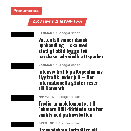
AKTUELLA NYHETER
DANMARK
2 dagar sedan
Vattenfall vinner dansk
upphandling – ska med
statligt stöd bygga två
havsbaserade vindkraftsparker
DANMARK
3 dagar sedan
Intensiv trafik på Köpenhamns
flygtrafik under juli – fler
internationella gäster reser
till Danmark
FEHMARN
4 dagar sedan
Tredje tunnelelementet till
Fehmarn Bält-förbindelsen har
sänkts ned på havsbotten
ØRESUND
1 vecka sedan
Öresundsbron fortsätter slå