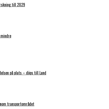
orskning till 2029
 mindre
elsen på plats – döps till Lund
 inom transportområdet