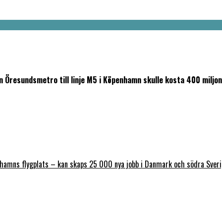
 Öresundsmetro till linje M5 i Köpenhamn skulle kosta 400 miljo
nhamns flygplats – kan skaps 25 000 nya jobb i Danmark och södra Sver