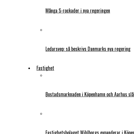
Många S-rockader i nya regeringen
Ledarsvep: så beskrivs Danmarks nya regering
Fastighet
Bostadsmarknaden i Köpenhamn och Aarhus slår
Fastighetsbolaget Wihlborgs expanderar i Köp