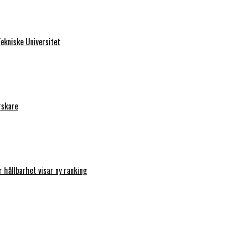
ekniske Universitet
rskare
r hållbarhet visar ny ranking