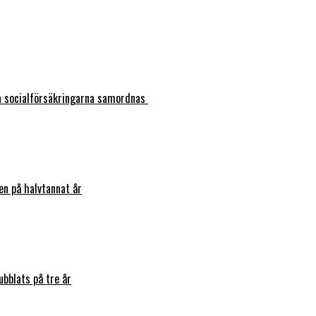
ka socialförsäkringarna samordnas
en på halvtannat år
bblats på tre år