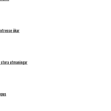
intresse ökar
r stora utmaningar
mpus