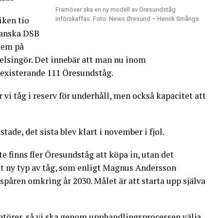
Framöver ska en ny modell av Öresundståg
iken tio
införskaffas. Foto: News Øresund – Henrik Smångs
danska DSB
dem på
lsingör. Det innebär att man nu inom
existerande 111 Öresundståg.
ar vi tåg i reserv för underhåll, men också kapacitet att
ade, det sista blev klart i november i fjol.
e finns fler Öresundståg att köpa in, utan det
lt ny typ av tåg, som enligt Magnus Andersson
spåren omkring år 2030. Målet är att starta upp själva
ntörer, så vi ska genom upphandlingsprocessen välja