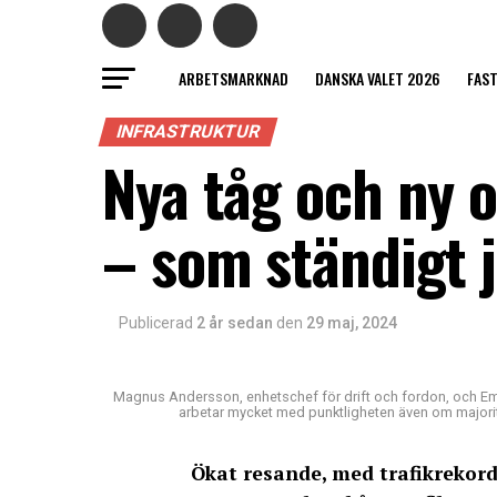
ARBETSMARKNAD
DANSKA VALET 2026
FAS
INFRASTRUKTUR
Nya tåg och ny 
– som ständigt 
Publicerad
2 år sedan
den
29 maj, 2024
Magnus Andersson, enhetschef för drift och fordon, och Eme
arbetar mycket med punktligheten även om majorit
Ökat resande, med trafikrekord 