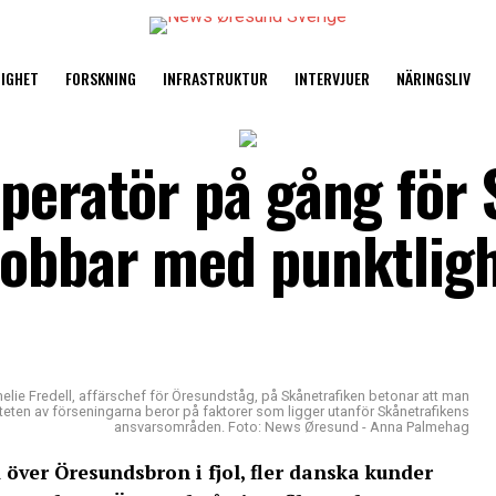
TIGHET
FORSKNING
INFRASTRUKTUR
INTERVJUER
NÄRINGSLIV
operatör på gång för
jobbar med punktlig
lie Fredell, affärschef för Öresundståg, på Skånetrafiken betonar att man
eten av förseningarna beror på faktorer som ligger utanför Skånetrafikens
ansvarsområden. Foto: News Øresund - Anna Palmehag
över Öresundsbron i fjol, fler danska kunder