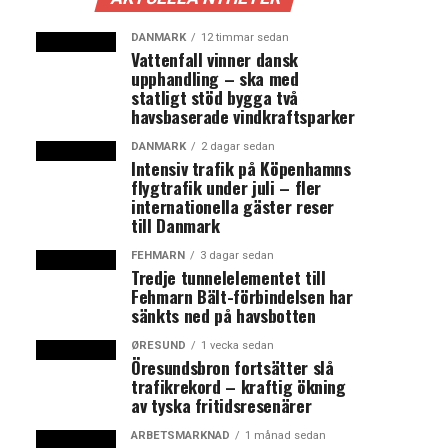
DANMARK
12 timmar sedan
Vattenfall vinner dansk
upphandling – ska med
statligt stöd bygga två
havsbaserade vindkraftsparker
DANMARK
2 dagar sedan
Intensiv trafik på Köpenhamns
flygtrafik under juli – fler
internationella gäster reser
till Danmark
FEHMARN
3 dagar sedan
Tredje tunnelelementet till
Fehmarn Bält-förbindelsen har
sänkts ned på havsbotten
ØRESUND
1 vecka sedan
Öresundsbron fortsätter slå
trafikrekord – kraftig ökning
av tyska fritidsresenärer
ARBETSMARKNAD
1 månad sedan