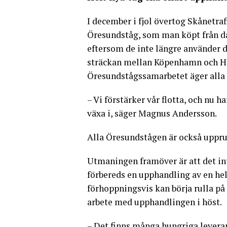
I december i fjol övertog Skånetraf
Öresundståg, som man köpt från 
eftersom de inte längre använder 
sträckan mellan Köpenhamn och He
Öresundstågssamarbetet äger alla 
– Vi förstärker vår flotta, och nu h
växa i, säger Magnus Andersson.
Alla Öresundstågen är också upprust
Utmaningen framöver är att det int
förbereds en upphandling av en he
förhoppningsvis kan börja rulla på 
arbete med upphandlingen i höst.
– Det finns många hungriga levera