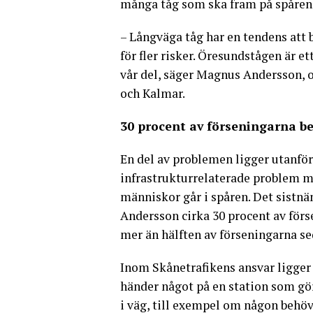
många tåg som ska fram på spåren k
– Långväga tåg har en tendens att 
för fler risker. Öresundstågen är et
vår del, säger Magnus Andersson, o
och Kalmar.
30 procent av förseningarna be
En del av problemen ligger utanfö
infrastrukturrelaterade problem me
människor går i spåren. Det sistn
Andersson cirka 30 procent av för
mer än hälften av förseningarna se
Inom Skånetrafikens ansvar ligger 
händer något på en station som gör
i väg, till exempel om någon behöv