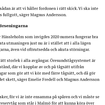
sådan är att vi håller fordonen i rätt skick. Vi ska inte
s fullgott, säger Magnus Andersson.
förseningarna
r Hässleholm som invigdes 2020 numera fungerar bra
sta utmaningen just nu är i stället att i alla lägen
garna, även vid oförutsedda och akuta störningar.
 rätt storlek i alla avgångar. Öresundstågsystemet är
ånd, där vi kopplar av och på tågsätt utifrån
ar som gör att vi kör med färre tågsätt, och då gör
 det skett, säger Emelie Fredell och Magnus Andersson
ker, för vi är inte ensamma på spåren och vi måste se
 reservtåg som står i Malmö för att kunna köra över