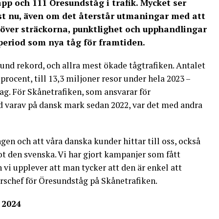
p och 111 Öresundståg i trafik. Mycket ser
just nu, även om det återstår utmaningar med att
 över sträckorna, punktlighet och upphandlingar
 period som nya tåg för framtiden.
sund rekord, och allra mest ökade tågtrafiken. Antalet
rocent, till 13,3 miljoner resor under hela 2023 –
dag. För Skånetrafiken, som ansvarar för
 varav på dansk mark sedan 2022, var det med andra
gen och att våra danska kunder hittar till oss, också
t den svenska. Vi har gjort kampanjer som fått
 vi upplever att man tycker att den är enkel att
ärschef för Öresundståg på Skånetrafiken.
 2024