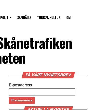
POLITIK
SAMHÄLLE
TURISM/KULTUR
OM
 Skånetrafiken
heten
FÅ VÅRT NYHETSBREV
E-postadress
AKTUELLA NYHETER