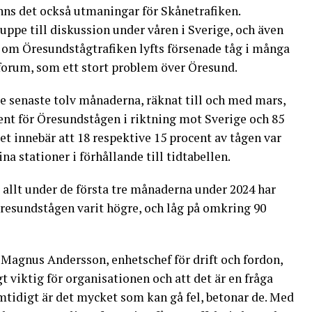
nns det också utmaningar för Skånetrafiken.
uppe till diskussion under våren i Sverige, och även
t om Öresundstågtrafiken lyfts försenade tåg i många
rum, som ett stort problem över Öresund.
e senaste tolv månaderna, räknat till och med mars,
ent för Öresundstågen i riktning mot Sverige och 85
t innebär att 18 respektive 15 procent av tågen var
na stationer i förhållande till tidtabellen.
 allt under de första tre månaderna under 2024 har
Öresundstågen varit högre, och låg på omkring 90
 Magnus Andersson, enhetschef för drift och fordon,
t viktig för organisationen och att det är en fråga
tidigt är det mycket som kan gå fel, betonar de. Med