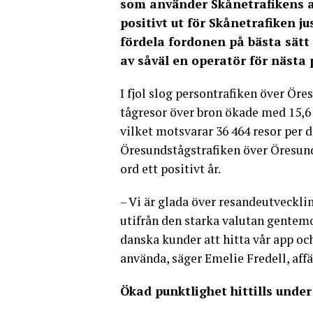
som använder Skånetrafikens ap
positivt ut för Skånetrafiken 
fördela fordonen på bästa sätt
av såväl en operatör för nästa
I fjol slog persontrafiken över Öre
tågresor över bron ökade med 15,6 p
vilket motsvarar 36 464 resor per 
Öresundstågstrafiken över Öresund
ord ett positivt år.
– Vi är glada över resandeutvecklin
utifrån den starka valutan gentemo
danska kunder att hitta vår app och
använda, säger Emelie Fredell, aff
Ökad punktlighet hittills under