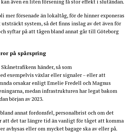
an även en liten försening få stor effekt i slutändan.
bli mer försenade än lokaltåg, för de hinner exponeras
t utsträckt system, så det finns inslag av det även för
ch syftar på att tågen bland annat går till Göteborg
ror på spårspring
r Skånetrafikens händer, så som
d exempelvis växlar eller signaler – eller att
ämnda orsakar enligt Emelie Fredell och Magnus
seningarna, medan infrastrukturen har legat bakom
dan början av 2023.
bland annat fordonsfel, personalbrist och om det
 att det tar längre tid än vanligt för tåget att komma
er avhysas eller om mycket bagage ska av eller på.