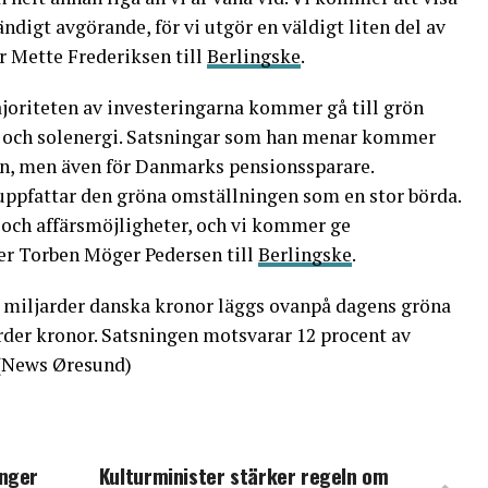
ändigt avgörande, för vi utgör en väldigt liten del av
r Mette Frederiksen till
Berlingske
.
joriteten av investeringarna kommer gå till grön
nd- och solenergi. Satsningar som han menar kommer
jön, men även för Danmarks pensionssparare.
uppfattar den gröna omställningen som en stor börda.
och affärsmöjligheter, och vi kommer ge
r Torben Möger Pedersen till
Berlingske
.
 miljarder danska kronor läggs ovanpå dagens gröna
rder kronor. Satsningen motsvarar 12 procent av
 (News Øresund)
Inger
Kulturminister stärker regeln om