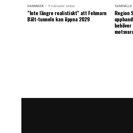
DANMARK
9 månader sedan
SAMHÄLLE
”Inte längre realistiskt” att Fehmarn
Region S
Bält-tunneln kan öppna 2029
upphandl
behöver 
motsvar