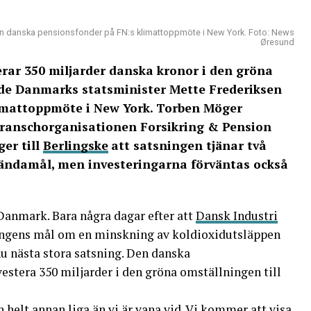
rån danska pensionsfonder på FN:s klimattoppmöte i New York. Foto: News
Øresund
rar 350 miljarder danska kronor i den gröna
de Danmarks statsminister Mette Frederiksen
limattoppmöte i New York. Torben Möger
 branschorganisationen Forsikring & Pension
er till
Berlingske
att satsningen tjänar två
a ändamål, men investeringarna förväntas också
 Danmark. Bara några dagar efter att
Dansk Industri
eringens mål om en minskning av koldioxidutsläppen
u nästa stora satsning. Den danska
stera 350 miljarder i den gröna omställningen till
helt annan liga än vi är vana vid. Vi kommer att visa