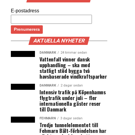
E-postadress
AKTUELLA NYHETER
DANMARK
24 timmar sedan
Vattenfall vinner dansk
upphandling – ska med
statligt stöd bygga två
havsbaserade vindkraftsparker
DANMARK
2 dagar sedan
Intensiv trafik på Köpenhamns
flygtrafik under juli – fler
internationella gäster reser
till Danmark
FEHMARN
3 dagar sedan
Tredje tunnelelementet till
Fehmarn Bält-förbindelsen har