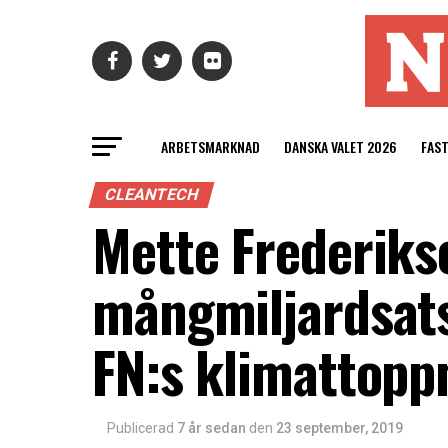
ARBETSMARKNAD
DANSKA VALET 2026
FAS
CLEANTECH
Mette Frederiks
mångmiljardsats
FN:s klimattop
Publicerad
7 år sedan
den
23 september, 2019