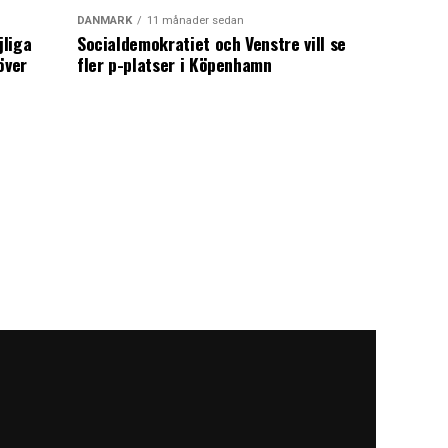
DANMARK
11 månader sedan
jliga
Socialdemokratiet och Venstre vill se
över
fler p-platser i Köpenhamn