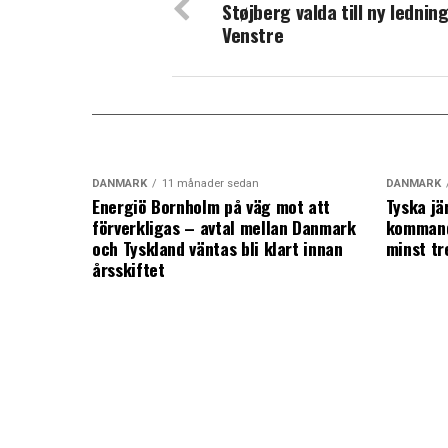
Støjberg valda till ny ledning
Venstre
DANMARK
11 månader sedan
DANMARK
Energiö Bornholm på väg mot att
Tyska jä
förverkligas – avtal mellan Danmark
kommand
och Tyskland väntas bli klart innan
minst tr
årsskiftet