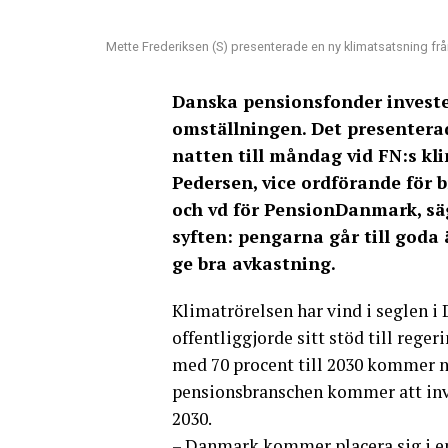
Mette Frederiksen (S) presenterade en ny klimatsatsning f
Danska pensionsfonder investe
omställningen. Det presentera
natten till måndag vid FN:s k
Pedersen, vice ordförande för
och vd för PensionDanmark, säg
syften: pengarna går till god
ge bra avkastning.
Klimatrörelsen har vind i seglen i
offentliggjorde sitt stöd till reg
med 70 procent till 2030 kommer n
pensionsbranschen kommer att inve
2030.
– Danmark kommer placera sig i en 