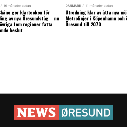
10 månader sedan
DANMARK
11 månader sedan
kåne ger klartecken för
Utredning klar av åtta nya mö
ing av nya Öresundståg – nu
Metrolinjer i Köpenhamn och 
övriga fem regioner fatta
Öresund till 2070
ande beslut