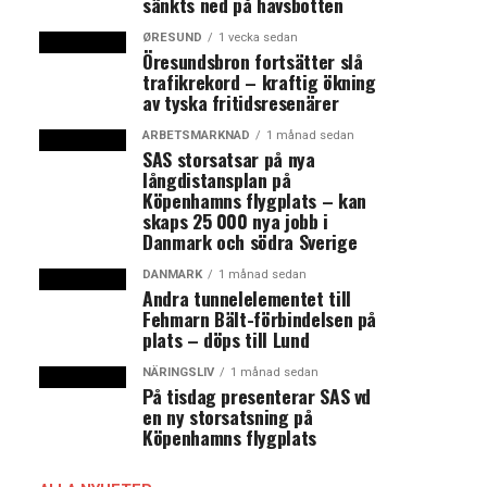
sänkts ned på havsbotten
ØRESUND
1 vecka sedan
Öresundsbron fortsätter slå
trafikrekord – kraftig ökning
av tyska fritidsresenärer
ARBETSMARKNAD
1 månad sedan
SAS storsatsar på nya
långdistansplan på
Köpenhamns flygplats – kan
skaps 25 000 nya jobb i
Danmark och södra Sverige
DANMARK
1 månad sedan
Andra tunnelelementet till
Fehmarn Bält-förbindelsen på
plats – döps till Lund
NÄRINGSLIV
1 månad sedan
På tisdag presenterar SAS vd
en ny storsatsning på
Köpenhamns flygplats