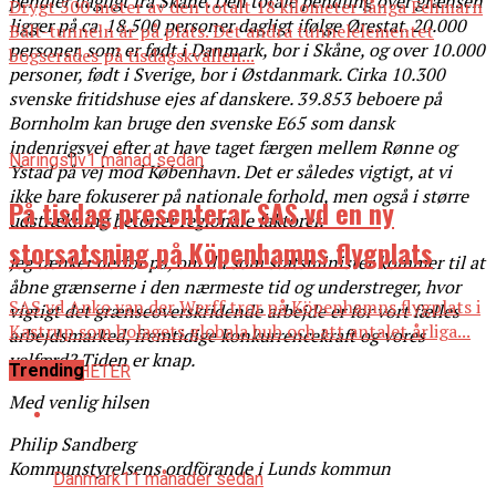
pendler dagligt fra Skåne. Den totale pendling over grænsen
Drygt 500 meter av den totalt 18 kilometer långa Fehmarn
ligger på ca. 18.500 personer dagligt ifølge Ørestat. 20.000
Bält-tunneln är på plats. Det andra tunnelelementet
personer, som er født i Danmark, bor i Skåne, og over 10.000
bogserades på tisdagskvällen...
personer, født i Sverige, bor i Østdanmark. Cirka 10.300
svenske fritidshuse ejes af danskere. 39.853 beboere på
Bornholm kan bruge den svenske E65 som dansk
indenrigsvej efter at have taget færgen mellem Rønne og
Näringsliv
1 månad sedan
Ystad på vej mod København. Det er således vigtigt, at vi
ikke bare fokuserer på nationale forhold, men også i større
På tisdag presenterar SAS vd en ny
udstrækning betoner regionale faktorer.
storsatsning på Köpenhamns flygplats
Jeg tænker derfor på, om du som statsminister kommer til at
åbne grænserne i den nærmeste tid og understreger, hvor
SAS vd Anko van der Werff tror på Köpenhamns flygplats i
vigtigt det grænseoverskridende arbejde er for vort fælles
Kastrup som bolagets globala hub och att antalet årliga...
arbejdsmarked, fremtidige konkurrencekraft og vores
velfærd? Tiden er knap.
Trending
ALLA NYHETER
Med venlig hilsen
Philip Sandberg
Kommunstyrelsens ordförande i Lunds kommun
Danmark
11 månader sedan