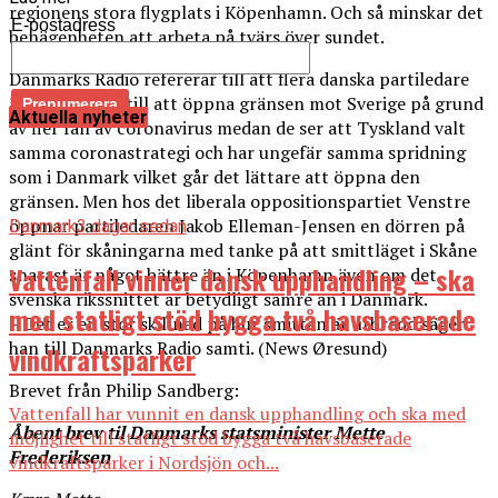
regionens stora flygplats i Köpenhamn. Och så minskar det
E-postadress
benägenheten att arbeta på tvärs över sundet.
Danmarks Radio refererar till att flera danska partiledare
är tveksamma till att öppna gränsen mot Sverige på grund
Aktuella nyheter
av fler fall av coronavirus medan de ser att Tyskland valt
samma coronastrategi och har ungefär samma spridning
som i Danmark vilket går det lättare att öppna den
gränsen. Men hos det liberala oppositionspartiet Venstre
öppnar partiledaren Jakob Elleman-Jensen en dörren på
Danmark
3 dagar sedan
glänt för skåningarna med tanke på att smittläget i Skåne
Vattenfall vinner dansk upphandling – ska
snarast är något bättre än i Köpenhamn även om det
svenska rikssnittet är betydligt sämre än i Danmark.
med statligt stöd bygga två havsbaserade
– Det er en stor skillnad på hur smittan är utbredd säger
han till Danmarks Radio samti. (News Øresund)
vindkraftsparker
Brevet från Philip Sandberg:
Vattenfall har vunnit en dansk upphandling och ska med
Åbent brev til Danmarks statsminister Mette
möjlighet till statligt stöd bygga två havsbaserade
Frederiksen
vindkraftsparker i Nordsjön och...