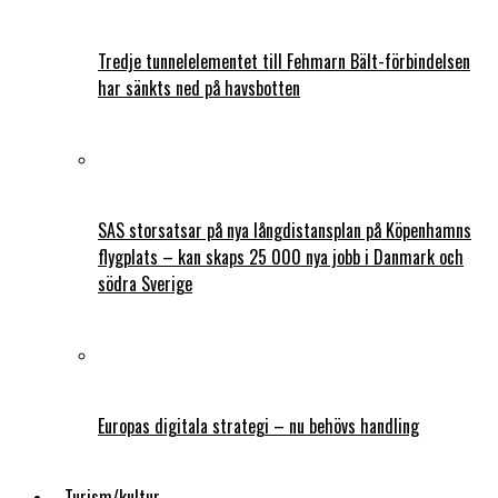
Tredje tunnelelementet till Fehmarn Bält-förbindelsen
har sänkts ned på havsbotten
SAS storsatsar på nya långdistansplan på Köpenhamns
flygplats – kan skaps 25 000 nya jobb i Danmark och
södra Sverige
Europas digitala strategi – nu behövs handling
Turism/kultur