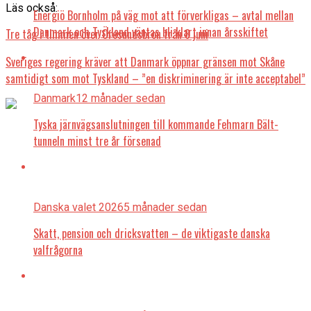
Läs också:
Energiö Bornholm på väg mot att förverkligas – avtal mellan
Danmark och Tyskland väntas bli klart innan årsskiftet
Tre tåg i timmen över Öresundsbron från 8 juni
Sveriges regering kräver att Danmark öppnar gränsen mot Skåne
samtidigt som mot Tyskland – ”en diskriminering är inte acceptabel”
Danmark
12 månader sedan
Tyska järnvägsanslutningen till kommande Fehmarn Bält-
tunneln minst tre år försenad
Danska valet 2026
5 månader sedan
Skatt, pension och dricksvatten – de viktigaste danska
valfrågorna