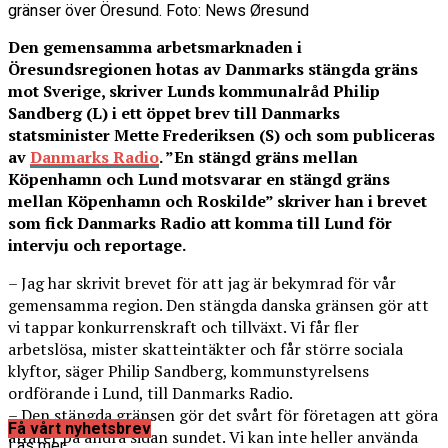
gränser över Öresund. Foto: News Øresund
Den gemensamma arbetsmarknaden i
Öresundsregionen hotas av Danmarks stängda gräns
mot Sverige, skriver Lunds kommunalråd Philip
Sandberg (L) i ett öppet brev till Danmarks
statsminister Mette Frederiksen (S) och som publiceras
av
Danmarks Radio
. ”En stängd gräns mellan
Köpenhamn och Lund motsvarar en stängd gräns
mellan Köpenhamn och Roskilde” skriver han i brevet
som fick Danmarks Radio att komma till Lund för
intervju och reportage.
– Jag har skrivit brevet för att jag är bekymrad för vår
gemensamma region. Den stängda danska gränsen gör att
vi tappar konkurrenskraft och tillväxt. Vi får fler
arbetslösa, mister skatteintäkter och får större sociala
klyftor, säger Philip Sandberg, kommunstyrelsens
ordförande i Lund, till Danmarks Radio.
– Den stängda gränsen gör det svårt för företagen att göra
Få vårt nyhetsbrev
affärer på andra sidan sundet. Vi kan inte heller använda
Läs mer