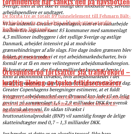
förbindelsen har sänkts ned på havsbotten
Sverige, men at det ikke er muligt den modsatte vej, selvom
arbejdspendlere er undtaget.
De första tre av totalt 89 tunnelelement till Fehmarn Bält-
förbindelsen är nu på plats på havsbotten utanför
Vi har indenfor Greater Copenhagen, som er et samarbejde
Rødbyhavn. Det tredje...
mellem fire regioner samt 85 kommuner med sammenlagt
4,3 millioner indbyggere i det sydlige Sverige og østlige
Danmark, arbejdet intensivt på at modvirke
grænsehindringer af alle slags. Fire dage inden grænsen blev
lukket, præsenterede vi et nyt arbejdsmarkedscharter, hvis
Øresund
1 vecka sedan
formål er at få en mere velintegreret arbejdsmarkedsregion.
Öresundsbron fortsätter slå trafikrekord –
Vi konstaterer, at der findes milliarder kroner at hente i
form af økonomisk tilvækst, hvis arbejdsmarkedet i det
kraftig ökning av tyska fritidsresenärer
sydlige Sverige og østlige Danmark fungerer bedre end i dag.
Greater Copenhagens beregninger estimerer, at et fuldt
integreret arbejdsmarked over Øresund kan lede til en årlig
Trafiken över Öresundsbron går bättre än vad till och med
gevinst på sammenlagt 1,5 – 2,9 milliarder DKK for svensk
dess vd Linus Eriksson förväntat sig. Under brons 25-
og dansk økonomi. En sådan tilvækst i
årsjubileum förra...
bruttonationalprodukt (BNP) vil samtidig forøge de årlige
skatteindtægter med 0,7 – 1,3 milliarder DKK.
Jeg hævder, at dette er en alvorlig trussel. Ikke bare