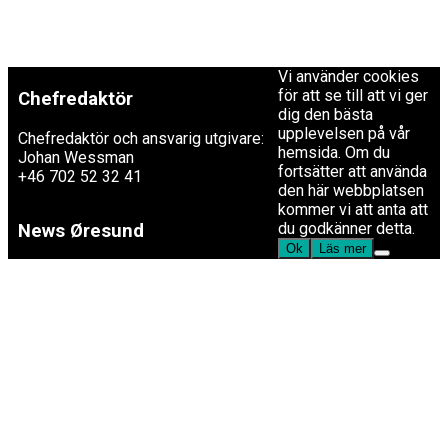
by MVP Themes,
powered by
redaktion@newsoresund.org
WordPress.
+46 40 30 56 30
Vi använder cookies
för att se till att vi ger
Chefredaktör
dig den bästa
upplevelsen på vår
Chefredaktör och ansvarig utgivare:
hemsida. Om du
Johan Wessman
fortsätter att använda
+46 702 52 32 41
den här webbplatsen
kommer vi att anta att
du godkänner detta.
News Øresund
Ok
Läs mer
är en oberoende dansk-svensk
nyhets­byrå som ingår i
Øresundsinstituttet.
Øresundsinstituttet
är ett oberoende dansk-svenskt
kunskapscentrum som genom
analyser, fakta, konferenser och