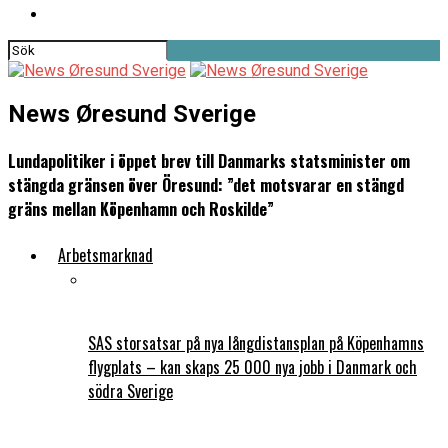
News Øresund Sverige
Lundapolitiker i öppet brev till Danmarks statsminister om
stängda gränsen över Öresund: ”det motsvarar en stängd
gräns mellan Köpenhamn och Roskilde”
Arbetsmarknad
SAS storsatsar på nya långdistansplan på Köpenhamns
flygplats – kan skaps 25 000 nya jobb i Danmark och
södra Sverige