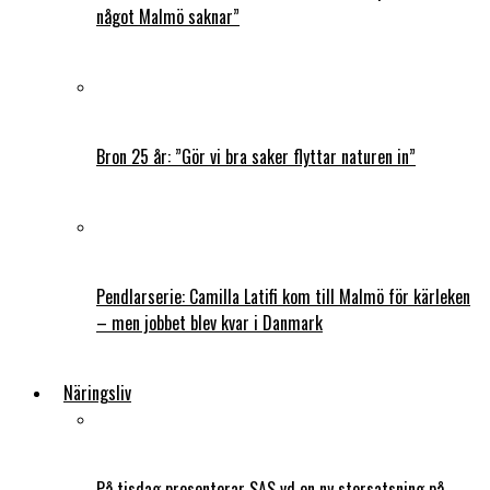
något Malmö saknar”
Bron 25 år: ”Gör vi bra saker flyttar naturen in”
Pendlarserie: Camilla Latifi kom till Malmö för kärleken
– men jobbet blev kvar i Danmark
Näringsliv
På tisdag presenterar SAS vd en ny storsatsning på