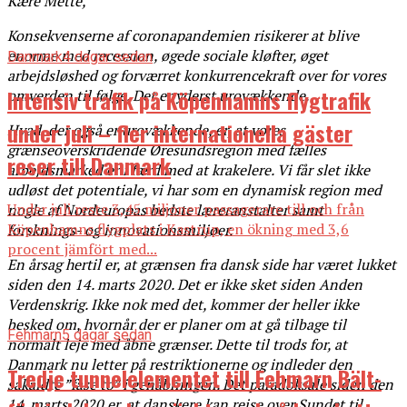
Kære Mette,
Konsekvenserne af coronapandemien risikerer at blive
enorme med recession, øgede sociale kløfter, øget
Danmark
4 dagar sedan
arbejdsløshed og forværret konkurrencekraft over for vores
Intensiv trafik på Köpenhamns flygtrafik
omverden til følge. Det er yderst urovækkende.
under juli – fler internationella gäster
Hvad, der også er urovækkende, er, at vores
grænseoverskridende Øresundsregion med fælles
reser till Danmark
arbejdsmarked er i færd med at krakelere. Vi får slet ikke
udløst det potentiale, vi har som en dynamisk region med
Under juli reste 3,45 miljoner passagerare till och från
nogle af Nordeuropas bedste læreranstalter samt
Köpenhamns flygplats i Kastrup, en ökning med 3,6
forsknings- og innovationsmiljøer.
procent jämfört med...
En årsag hertil er, at grænsen fra dansk side har været lukket
siden den 14. marts 2020. Det er ikke sket siden Anden
Verdenskrig. Ikke nok med det, kommer der heller ikke
besked om, hvornår der er planer om at gå tilbage til
Fehmarn
5 dagar sedan
normalt leje med åbne grænser. Dette til trods for, at
Danmark nu letter på restriktionerne og indleder den
Tredje tunnelelementet till Fehmarn Bält-
såkaldte ”fase to” i genåbningen. Det paradoksale siden den
14. marts 2020 er, at danskere kan rejse over Sundet til