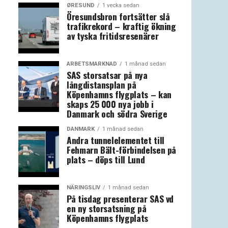
ØRESUND
1 vecka sedan
Öresundsbron fortsätter slå
trafikrekord – kraftig ökning
av tyska fritidsresenärer
ARBETSMARKNAD
1 månad sedan
SAS storsatsar på nya
långdistansplan på
Köpenhamns flygplats – kan
skaps 25 000 nya jobb i
Danmark och södra Sverige
DANMARK
1 månad sedan
Andra tunnelelementet till
Fehmarn Bält-förbindelsen på
plats – döps till Lund
NÄRINGSLIV
1 månad sedan
På tisdag presenterar SAS vd
en ny storsatsning på
Köpenhamns flygplats