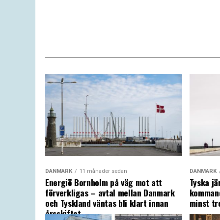
DANMARK
11 månader sedan
DANMARK
Energiö Bornholm på väg mot att
Tyska jä
förverkligas – avtal mellan Danmark
kommand
och Tyskland väntas bli klart innan
minst tr
årsskiftet