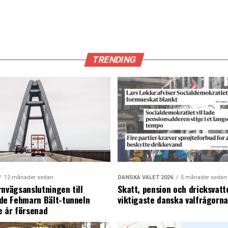
TRENDING
12 månader sedan
DANSKA VALET 2026
5 månader sedan
rnvägsanslutningen till
Skatt, pension och dricksvatt
e Fehmarn Bält-tunneln
viktigaste danska valfrågorn
e år försenad