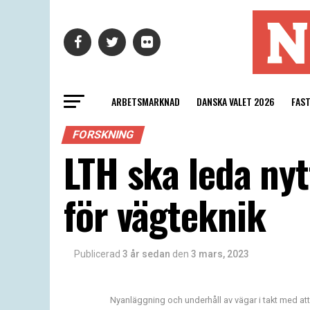
ARBETSMARKNAD
DANSKA VALET 2026
FAS
FORSKNING
LTH ska leda ny
för vägteknik
Publicerad
3 år sedan
den
3 mars, 2023
Nyanläggning och underhåll av vägar i takt med att 