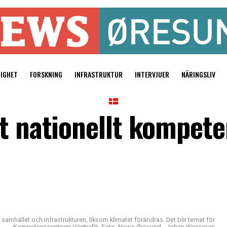
TIGHET
FORSKNING
INFRASTRUKTUR
INTERVJUER
NÄRINGSLIV
tt nationellt kompe
samhället och infrastrukturen, liksom klimatet förändras. Det blir temat för
Kompetenscentrum Vägtrafik. Foto: News Øresund - Johan Wessman