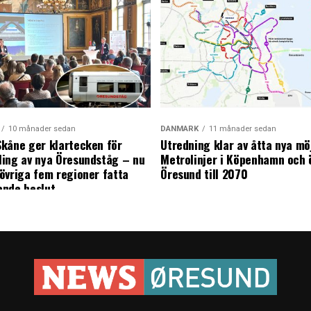
10 månader sedan
DANMARK
11 månader sedan
kåne ger klartecken för
Utredning klar av åtta nya mö
ing av nya Öresundståg – nu
Metrolinjer i Köpenhamn och 
övriga fem regioner fatta
Öresund till 2070
ande beslut