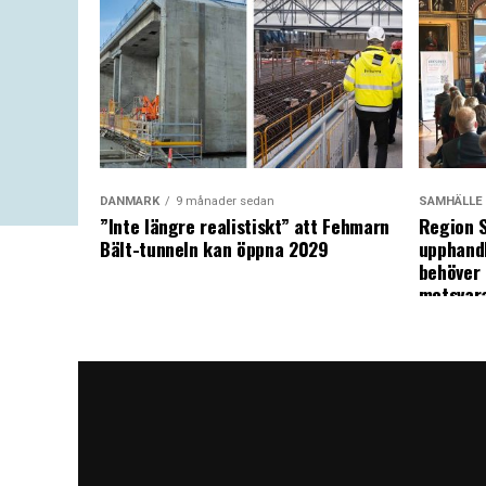
DANMARK
9 månader sedan
SAMHÄLLE
”Inte längre realistiskt” att Fehmarn
Region S
Bält-tunneln kan öppna 2029
upphandl
behöver 
motsvar