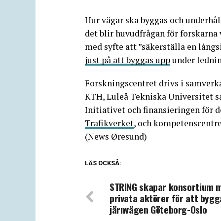
Hur vägar ska byggas och underhåll
det blir huvudfrågan för forskarn
med syfte att ”säkerställa en lång
just på att byggas upp
under lednin
Forskningscentret drivs i samverk
KTH, Luleå Tekniska Universitet s
Initiativet och finansieringen fö
Trafikverket
, och kompetenscentret
(News Øresund)
LÄS OCKSÅ:
STRING skapar konsortium 
privata aktörer för att bygg
järnvägen Göteborg-Oslo