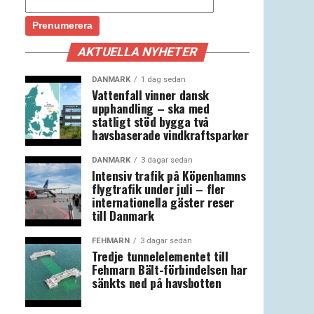
AKTUELLA NYHETER
DANMARK
1 dag sedan
Vattenfall vinner dansk
upphandling – ska med
statligt stöd bygga två
havsbaserade vindkraftsparker
DANMARK
3 dagar sedan
Intensiv trafik på Köpenhamns
flygtrafik under juli – fler
internationella gäster reser
till Danmark
FEHMARN
3 dagar sedan
Tredje tunnelelementet till
Fehmarn Bält-förbindelsen har
sänkts ned på havsbotten