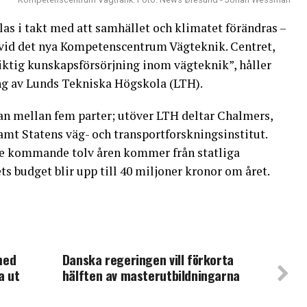
as i takt med att samhället och klimatet förändras –
a vid det nya Kompetenscentrum Vägteknik. Centret,
siktig kunskapsförsörjning inom vägteknik”, håller
g av Lunds Tekniska Högskola (LTH).
an mellan fem parter; utöver LTH deltar Chalmers,
amt Statens väg- och transportforskningsinstitut.
r de kommande tolv åren kommer från statliga
s budget blir upp till 40 miljoner kronor om året.
med
Danska regeringen vill förkorta
a ut
hälften av masterutbildningarna