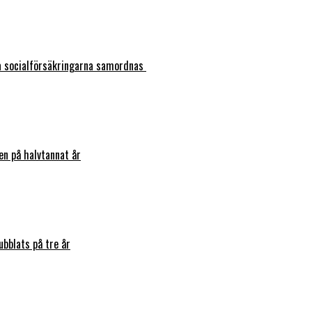
ka socialförsäkringarna samordnas
en på halvtannat år
bblats på tre år