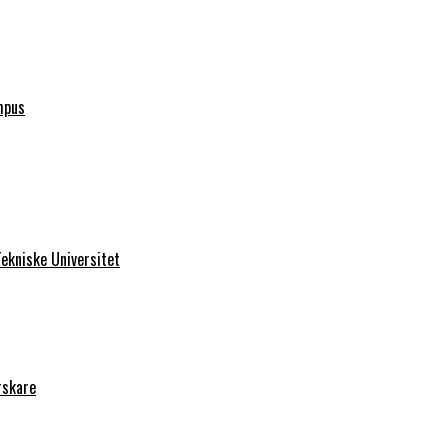
mpus
ekniske Universitet
rskare