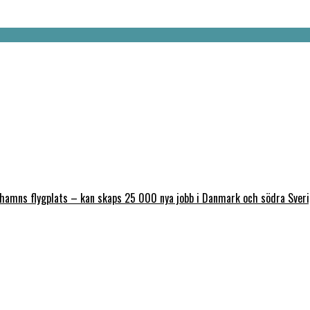
nhamns flygplats – kan skaps 25 000 nya jobb i Danmark och södra Sver