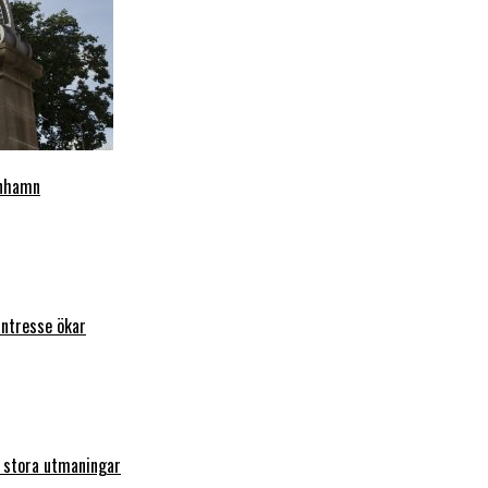
enhamn
intresse ökar
r stora utmaningar