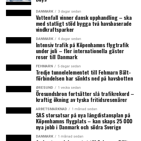
konstnärer och konsthantverkare öppet hus.
Samlingsutställningen visas på Gjethuset i Fredriksværk.
DANMARK
3 dagar sedan
Vattenfall vinner dansk upphandling – ska
Här finns också Kunstnerhuset, där Jane Balsgaard
med statligt stöd bygga två havsbaserade
ställer ut. Den danska konstnären har experimenterat
vindkraftsparker
med en rad olika tekniker, men den här sommaren är
DANMARK
4 dagar sedan
hon aktuell med en serie båtar. Inspirationen kommer
Intensiv trafik på Köpenhamns flygtrafik
från grönländska kvinnobåtar, men i Balsgaard version
under juli – fler internationella gäster
reser till Danmark
är de skira skapelser i pil och handgjort papper.
Kunstrunden. Nordsjælland. 6-7 september.
FEHMARN
5 dagar sedan
Tredje tunnelelementet till Fehmarn Bält-
förbindelsen har sänkts ned på havsbotten
Holberg-
komedi
ØRESUND
1 vecka sedan
Öresundsbron fortsätter slå trafikrekord –
om
kraftig ökning av tyska fritidsresenärer
jordens
form
ARBETSMARKNAD
1 månad sedan
SAS storsatsar på nya långdistansplan på
Köpenhamns flygplats – kan skaps 25 000
När
nya jobb i Danmark och södra Sverige
studenten
DANMARK
1 månad sedan
Rasmus