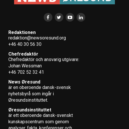
skapar
harmonisk
musik med ett
drag av vemod.
Hennes
Redaktionen
redaktion@newsoresund.org
musikvideos är
Foto: pressbild Eivør
+46 40 30 56 30
ofta inspelade i
det dramatiska
Chefredaktör
färöiska
Chefredaktör och ansvarig utgivare:
Johan Wessman
landskapet och hon sjunger både på färöiska och
+46 702 52 32 41
isländska. På lördag uppträder hon på Amager Bio.
Konserten ingår i programmet för Köpenhamns
News Øresund
världsmusikfestival som i år går av stapeln på 29 scener
är en oberoende dansk-svensk
i huvudstadsområdet. Amager Bio är värd för den
nyhets­byrå som ingår i
Øresundsinstituttet.
nordiska scenen.
Eivør. Amager Bio, Köpenhamn. 6 september.
Øresundsinstituttet
CPH World Music Festival. 3–7 september.
är ett oberoende dansk-svenskt
kunskapscentrum som genom
analyser, fakta, konferenser och