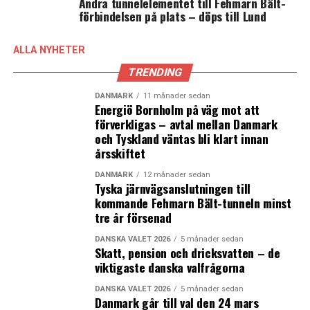
Andra tunnelelementet till Fehmarn Bält-
Berg
Foto: pressbild Skuespilhuset – Helle Riis
förbindelsen på plats – döps till Lund
återvänder
till sin by
ALLA NYHETER
har inte
TRENDING
bara blivit lärd, han har dessutom bytt namn till det
latinskt klingande Erasmus Montanus. Byborna är
DANMARK
11 månader sedan
Energiö Bornholm på väg mot att
skeptiska till förändringen och när studenten dessutom
förverkligas – avtal mellan Danmark
kommer med absurda påståenden om att jorden skulle
och Tyskland väntas bli klart innan
vara rund, ja, då är måttet rågat. Ludvig Holbergs verk
årsskiftet
”Erasmus Montanus” är präglat av upplysningstiden
idéer och tillhör den danska litteraturhistoriens
DANMARK
12 månader sedan
Tyska järnvägsanslutningen till
höjdpunkter. Under hösten spelas komedin på
kommande Fehmarn Bält-tunneln minst
Skuespilhuset i Köpenhamn.
tre år försenad
Erasmus Montanus. Skuespilshuset, Köpenhamn.
DANSKA VALET 2026
5 månader sedan
Premiär: 4 september.
Skatt, pension och dricksvatten – de
viktigaste danska valfrågorna
Film från omvärlden
DANSKA VALET 2026
5 månader sedan
Danmark går till val den 24 mars
Salaam Filmfestival tar upp svåra ämnen som