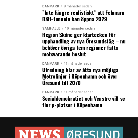
asylpolitik, demokrati och identitet. Filmerna visas
DANMARK
9 månader sedan
”Inte längre realistiskt” att Fehmarn
framför allt på skolor, men under september månad blir
Bält-tunneln kan öppna 2029
det också filmvisningar för allmänheten. I Köpenhamn
samarbetar festivalen med Cinemateket. I helgen visas
SAMHÄLLE
10 månader sedan
Region Skåne ger klartecken för
filmen ”Raketen” från Laos och ”The Darkside” från
upphandling av nya Öresundståg – nu
Australien. Dessutom blir det regissörsbesök av den
behöver övriga fem regioner fatta
palestinska filmskaparen Khaled Jarrer som berättar om
motsvarande beslut
filmen ”Infiltrators”. Den handlar om de bekymmer som
uppstår när ens bostadsområde är omgivet av en mur.
DANMARK
11 månader sedan
Utredning klar av åtta nya möjliga
Salaam Filmfestival. Cinemateket. 6-7 september.
Metrolinjer i Köpenhamn och över
Öresund till 2070
Vemodig
sångerska från
DANMARK
11 månader sedan
Socialdemokratiet och Venstre vill se
Färöarna
fler p-platser i Köpenhamn
Färöarnas svar
på Björk heter
Eivør.
Sångerskan